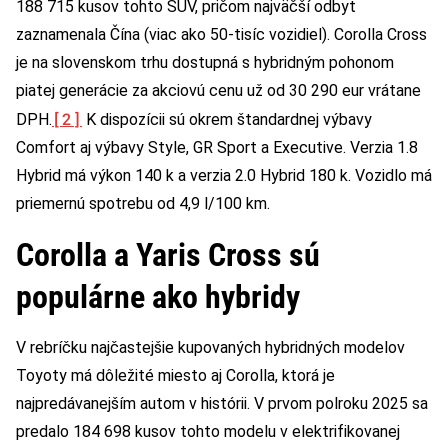
188 715 kusov tohto SUV, pričom najväčší odbyt
zaznamenala Čína (viac ako 50-tisíc vozidiel). Corolla Cross
je na slovenskom trhu dostupná s hybridným pohonom
piatej generácie za akciovú cenu už od 30 290 eur vrátane
[2]
DPH.
K dispozícii sú okrem štandardnej výbavy
Comfort aj výbavy Style, GR Sport a Executive. Verzia 1.8
Hybrid má výkon 140 k a verzia 2.0 Hybrid 180 k. Vozidlo má
priemernú spotrebu od 4,9 l/100 km.
Corolla a Yaris Cross sú
populárne ako hybridy
V rebríčku najčastejšie kupovaných hybridných modelov
Toyoty má dôležité miesto aj Corolla, ktorá je
najpredávanejším autom v histórii. V prvom polroku 2025 sa
predalo 184 698 kusov tohto modelu v elektrifikovanej