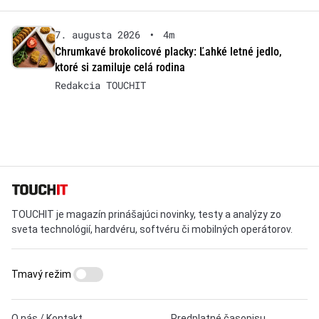
7. augusta 2026
•
4m
Chrumkavé brokolicové placky: Ľahké letné jedlo,
ktoré si zamiluje celá rodina
Redakcia TOUCHIT
TOUCHIT je magazín prinášajúci novinky, testy a analýzy zo
sveta technológií, hardvéru, softvéru či mobilných operátorov.
Tmavý režim
O nás / Kontakt
Predplatné časopisu