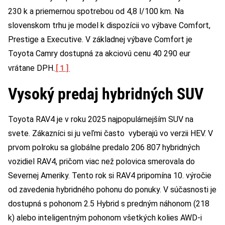
230 k a priemernou spotrebou od 4,8 l/100 km. Na
slovenskom trhu je model k dispozícii vo výbave Comfort,
Prestige a Executive. V základnej výbave Comfort je
Toyota Camry dostupná za akciovú cenu 40 290 eur
[1]
vrátane DPH.
Vysoký predaj hybridných SUV
Toyota RAV4 je v roku 2025 najpopulárnejším SUV na
svete. Zákazníci si ju veľmi často vyberajú vo verzii HEV. V
prvom polroku sa globálne predalo 206 807 hybridných
vozidiel RAV4, pričom viac než polovica smerovala do
Severnej Ameriky. Tento rok si RAV4 pripomína 10. výročie
od zavedenia hybridného pohonu do ponuky. V súčasnosti je
dostupná s pohonom 2.5 Hybrid s predným náhonom (218
k) alebo inteligentným pohonom všetkých kolies AWD-i