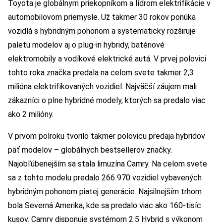
Toyota je globálnym priekopníkom a lídrom elektrifikácie v
automobilovom priemysle. Už takmer 30 rokov ponúka
vozidlá s hybridným pohonom a systematicky rozširuje
paletu modelov aj o plug-in hybridy, batériové
elektromobily a vodíkové elektrické autá. V prvej polovici
tohto roka značka predala na celom svete takmer 2,3
milióna elektrifikovaných vozidiel. Najväčší záujem mali
zákazníci o plne hybridné modely, ktorých sa predalo viac
ako 2 milióny.
V prvom polroku tvorilo takmer polovicu predaja hybridov
päť modelov – globálnych bestsellerov značky.
Najobľúbenejším sa stala limuzína Camry. Na celom svete
sa z tohto modelu predalo 266 970 vozidiel vybavených
hybridným pohonom piatej generácie. Najsilnejším trhom
bola Severná Amerika, kde sa predalo viac ako 160-tisíc
kusov. Camry disponuje systémom 2.5 Hybrid s výkonom