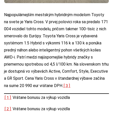
Najpopulárnejším mestským hybridným modelom Toyoty
na svete je Yaris Cross. V prvej polovici roka sa predalo 171
004 vozidiel tohto modelu, pričom takmer 100-tisíc z nich
smerovalo do Európy. Toyota Yaris Cross je vybavená
systémom 1.5 Hybrid s výkonmi 116 k a 130 k a ponúka
predný náhon alebo inteligentný pohon všetkých kolies
AWD-i. Patrí medzi najúspornejšie hybridy značky s
priemernou spotrebou od 4,5 l/100 km. Na slovenskom trhu
je dostupná vo výbavách Active, Comfort, Style, Executive
a GR Sport. Cena Yaris Cross v štandardnej výbave začína
[3]
na sume 20 990 eur vrátane DPH.
[1]
Vrátane bonusu za výkup vozidla
[2]
Vrátane bonusu za výkup vozidla