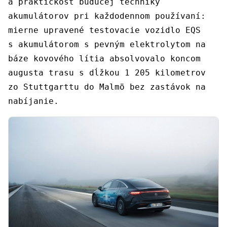
a praktickosť budúcej techniky
akumulátorov pri každodennom používaní:
mierne upravené testovacie vozidlo EQS
s akumulátorom s pevným elektrolytom na
báze kovového lítia absolvovalo koncom
augusta trasu s dĺžkou 1 205 kilometrov
zo Stuttgarttu do Malmö bez zastávok na
nabíjanie.