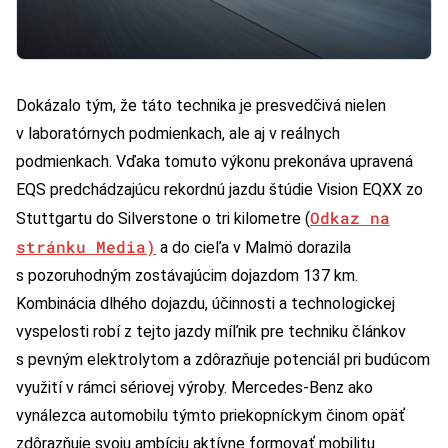
Dokázalo tým, že táto technika je presvedčivá nielen
v laboratórnych podmienkach, ale aj v reálnych
podmienkach. Vďaka tomuto výkonu prekonáva upravená
EQS predchádzajúcu rekordnú jazdu štúdie Vision EQXX zo
Odkaz na
Stuttgartu do Silverstone o tri kilometre (
stránku Media)
a do cieľa v Malmö dorazila
s pozoruhodným zostávajúcim dojazdom 137 km.
Kombinácia dlhého dojazdu, účinnosti a technologickej
vyspelosti robí z tejto jazdy míľnik pre techniku článkov
s pevným elektrolytom a zdôrazňuje potenciál pri budúcom
využití v rámci sériovej výroby. Mercedes-Benz ako
vynálezca automobilu týmto priekopníckym činom opäť
zdôrazňuje svoju ambíciu aktívne formovať mobilitu