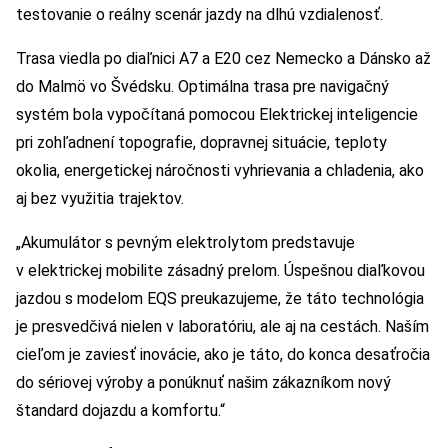
testovanie o reálny scenár jazdy na dlhú vzdialenosť.
Trasa viedla po diaľnici A7 a E20 cez Nemecko a Dánsko až
do Malmö vo Švédsku. Optimálna trasa pre navigačný
systém bola vypočítaná pomocou Elektrickej inteligencie
pri zohľadnení topografie, dopravnej situácie, teploty
okolia, energetickej náročnosti vyhrievania a chladenia, ako
aj bez využitia trajektov.
„Akumulátor s pevným elektrolytom predstavuje
v elektrickej mobilite zásadný prelom. Úspešnou diaľkovou
jazdou s modelom EQS preukazujeme, že táto technológia
je presvedčivá nielen v laboratóriu, ale aj na cestách. Naším
cieľom je zaviesť inovácie, ako je táto, do konca desaťročia
do sériovej výroby a ponúknuť našim zákazníkom nový
štandard dojazdu a komfortu.“