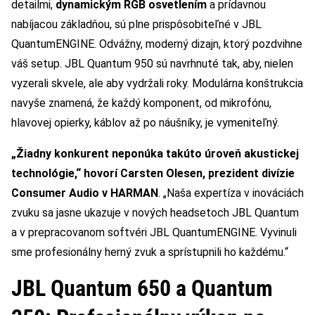
detailmi,
dynamickým RGB osvetlením
a prídavnou
nabíjacou základňou, sú plne prispôsobiteľné v JBL
QuantumENGINE. Odvážny, moderný dizajn, ktorý pozdvihne
váš setup. JBL Quantum 950 sú navrhnuté tak, aby, nielen
vyzerali skvele, ale aby vydržali roky. Modulárna konštrukcia
navyše znamená, že každý komponent, od mikrofónu,
hlavovej opierky, káblov až po náušníky, je vymeniteľný.
„Žiadny konkurent neponúka takúto úroveň akustickej
technológie,“ hovorí Carsten Olesen, prezident divízie
Consumer Audio v HARMAN
. „Naša expertíza v inováciách
zvuku sa jasne ukazuje v nových headsetoch JBL Quantum
a v prepracovanom softvéri JBL QuantumENGINE. Vyvinuli
sme profesionálny herný zvuk a sprístupnili ho každému.“
JBL Quantum 650 a Quantum