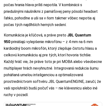
počas hrania hlava príliš nepotila. V kombinácii s
priedušnými náušníkmi z pamäťovej peny pôsobí headset
ľahko, pohodlne a uši sa v ňom takmer vôbec nepotia aj
počas tých najdlhších herných sedení.
Komunikácia je kľúčová, a práve preto
JBL Quantum
950
prinášajú vylepšenie mikrofónu – z 4 mm na 6 mm
kardioidný boom mikrofón, ktorý zlepšuje čistotu hlasu a
celkovú komunikáciu aj pre tých, ktorí hovoria tichšie.
Každý hráč vie, že práve toto je pri MOBA alebo všeobecne
multiplayer hrách nevyhnutné. Integrovaná redukcia šumu
poháňaná umelou inteligenciou a optimalizovaná
prostredníctvom softvéru JBL QuantumENGINE, zaručí, že
vaši spoluhráči budú počuť vás – nie klávesnicu alebo iné
ruchy v pozadí.