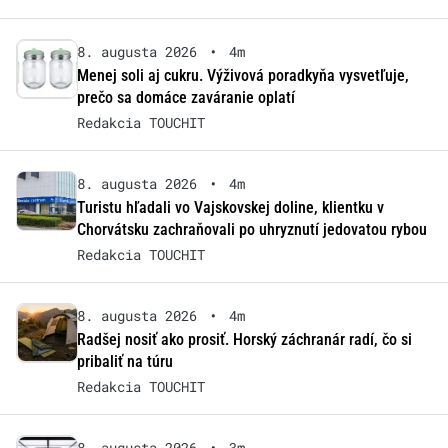
8. augusta 2026
•
4m
Menej soli aj cukru. Výživová poradkyňa vysvetľuje,
prečo sa domáce zaváranie oplatí
Redakcia TOUCHIT
8. augusta 2026
•
4m
Turistu hľadali vo Vajskovskej doline, klientku v
Chorvátsku zachraňovali po uhryznutí jedovatou rybou
Redakcia TOUCHIT
8. augusta 2026
•
4m
Radšej nosiť ako prosiť. Horský záchranár radí, čo si
pribaliť na túru
Redakcia TOUCHIT
8. augusta 2026
•
3m