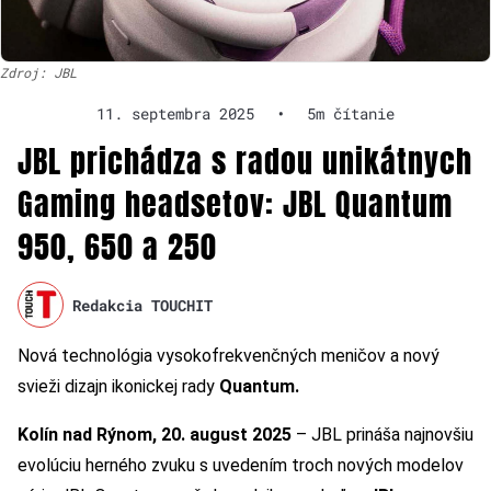
Zdroj: JBL
11. septembra 2025
•
5m čítanie
JBL prichádza s radou unikátnych
Gaming headsetov: JBL Quantum
950, 650 a 250
Redakcia TOUCHIT
Nová technológia vysokofrekvenčných meničov a nový
svieži dizajn ikonickej rady
Quantum.
Kolín nad Rýnom, 20. august 2025
– JBL prináša najnovšiu
evolúciu herného zvuku s uvedením troch nových modelov