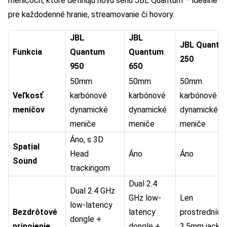
meničoch, ktoré definujú novú sériu JBL Quantum – ideálne
pre každodenné hranie, streamovanie či hovory.
JBL
JBL
JBL Quantu
Funkcia
Quantum
Quantum
250
950
650
50mm
50mm
50mm
Veľkosť
karbónové
karbónové
karbónové
meničov
dynamické
dynamické
dynamické
meniče
meniče
meniče
Áno, s 3D
Spatial
Head
Áno
Áno
Sound
trackingom
Dual 2.4
Dual 2.4 GHz
GHz low-
Len
low-latency
Bezdrôtové
latency
prostredníc
dongle +
pripojenie
dongle +
3,5mm jack