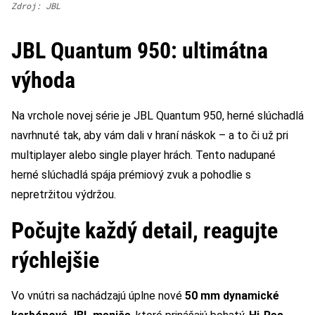
Zdroj: JBL
JBL Quantum 950: ultimátna
výhoda
Na vrchole novej série je JBL Quantum 950, herné slúchadlá
navrhnuté tak, aby vám dali v hraní náskok – a to či už pri
multiplayer alebo single player hrách. Tento nadupané
herné slúchadlá spája prémiový zvuk a pohodlie s
nepretržitou výdržou.
Počujte každý detail, reagujte
rýchlejšie
Vo vnútri sa nachádzajú úplne nové
50 mm dynamické