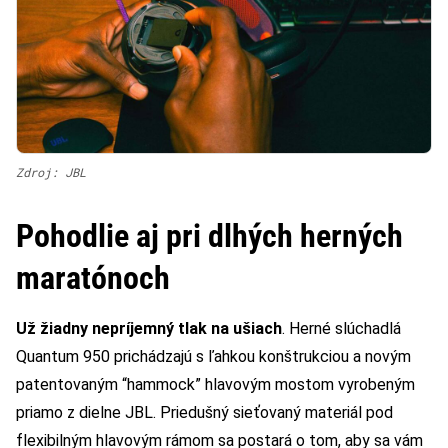
Zdroj: JBL
Pohodlie aj pri dlhých herných
maratónoch
Už žiadny nepríjemný tlak na ušiach
. Herné slúchadlá
Quantum 950 prichádzajú s ľahkou konštrukciou a novým
patentovaným “hammock” hlavovým mostom vyrobeným
priamo z dielne JBL. Priedušný sieťovaný materiál pod
flexibilným hlavovým rámom sa postará o tom, aby sa vám