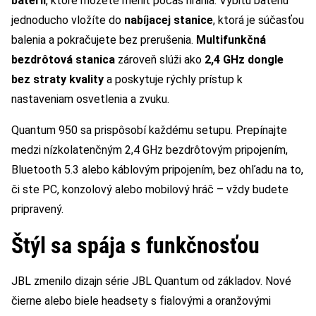
batérií
, ktoré môžete meniť počas hrania. Vybitú batériu
jednoducho vložíte do
nabíjacej stanice
, ktorá je súčasťou
balenia a pokračujete bez prerušenia.
Multifunkčná
bezdrôtová stanica
zároveň slúži ako
2,4 GHz dongle
bez straty kvality
a poskytuje rýchly prístup k
nastaveniam osvetlenia a zvuku.
Quantum 950 sa prispôsobí každému setupu. Prepínajte
medzi nízkolatenčným 2,4 GHz bezdrôtovým pripojením,
Bluetooth 5.3 alebo káblovým pripojením, bez ohľadu na to,
či ste PC, konzolový alebo mobilový hráč – vždy budete
pripravený.
Štýl sa spája s funkčnosťou
JBL zmenilo dizajn série JBL Quantum od základov. Nové
čierne alebo biele headsety s fialovými a oranžovými