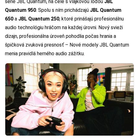
série JBL Quantum, na čele s vlajkovou loďou
JBL
Quantum 950
. Spolu s ním prichádzajú
JBL Quantum
650
a
JBL Quantum 250
, ktoré prinášajú profesionálnu
audio technológiu hráčom na každej úrovni. Nový svieži
dizajn, profesionálna úroveň pohodlia počas hrania a
špičková zvuková presnosť – Nové modely JBL Quantum
menia pravidlá herného audio zážitku.