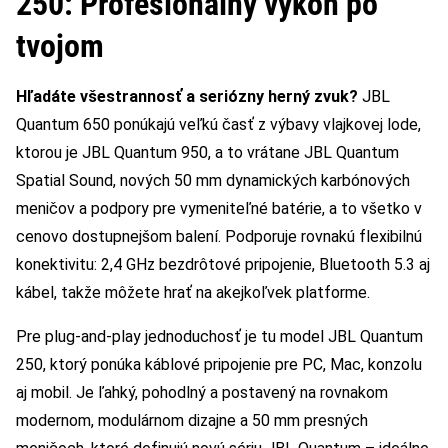
250: Profesionálny výkon po
tvojom
Hľadáte všestrannosť a seriózny herný zvuk?
JBL
Quantum 650 ponúkajú veľkú časť z výbavy vlajkovej lode,
ktorou je JBL Quantum 950, a to vrátane JBL Quantum
Spatial Sound, nových 50 mm dynamických karbónových
meničov a podpory pre vymeniteľné batérie, a to všetko v
cenovo dostupnejšom balení. Podporuje rovnakú flexibilnú
konektivitu: 2,4 GHz bezdrôtové pripojenie, Bluetooth 5.3 aj
kábel, takže môžete hrať na akejkoľvek platforme.
Pre plug-and-play jednoduchosť je tu model JBL Quantum
250, ktorý ponúka káblové pripojenie pre PC, Mac, konzolu
aj mobil. Je ľahký, pohodlný a postavený na rovnakom
modernom, modulárnom dizajne a 50 mm presných