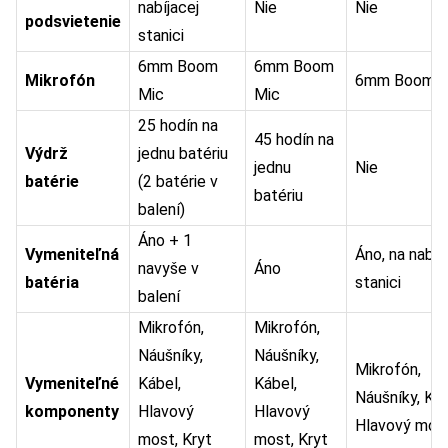
nabíjacej
Nie
Nie
podsvietenie
stanici
6mm Boom
6mm Boom
Mikrofón
6mm Boom M
Mic
Mic
25 hodín na
45 hodín na
Výdrž
jednu batériu
jednu
Nie
batérie
(2 batérie v
batériu
balení)
Áno + 1
Vymeniteľná
Áno, na nabíj
navyše v
Áno
batéria
stanici
balení
Mikrofón,
Mikrofón,
Náušníky,
Náušníky,
Mikrofón,
Vymeniteľné
Kábel,
Kábel,
Náušníky, Káb
komponenty
Hlavový
Hlavový
Hlavový mos
most, Kryt
most, Kryt