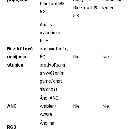
Bluetooth®
Bluetooth®
kábla
5.3
5.3
Áno, s
ovládaním
RGB
Bezdrôtová
podsvietením,
nabíjacia
EQ
Nie
Nie
stanica
predvoľbami
a vyvážením
game/chat
hlasitosti
Áno, ANC +
ANC
Ambient
Nie
Nie
Aware
Áno, na
RGB