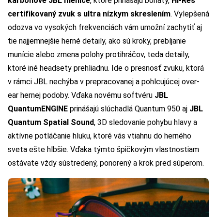
karbónové JBL meniče
, ktoré prinášajú bohatý,
Hi-Res
certifikovaný zvuk s ultra nízkym skreslením
. Vylepšená
odozva vo vysokých frekvenciách vám umožní zachytiť aj
tie najjemnejšie herné detaily, ako sú kroky, prebíjanie
munície alebo zmena polohy protihráčov, teda detaily,
ktoré iné headsety prehliadnu. Ide o presnosť zvuku, ktorá
v rámci JBL nechýba v prepracovanej a pohlcujúcej over-
ear hernej podoby. Vďaka novému softvéru
JBL
QuantumENGINE
prinášajú slúchadlá Quantum 950 aj
JBL
Quantum Spatial Sound
, 3D sledovanie pohybu hlavy a
aktívne potláčanie hluku, ktoré vás vtiahnu do herného
sveta ešte hlbšie. Vďaka týmto špičkovým vlastnostiam
ostávate vždy sústredený, ponorený a krok pred súperom.