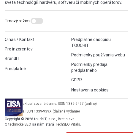
sveta technológií, hardvéru, softvéru či mobilných operátorov.
Tmavý režim
O nás / Kontakt
Predplatné časopisu
TOUCHIT
Pre inzerentov
Podmienky používania webu
BrandIT
Podmienky predaja
Predplatné
predplatného
GDPR
Nastavenia cookies
aktualizované denne: ISSN 1339-9497 (online)
a ISSN 1339-939X (tlačené vydanie)
Copyright © 2026 touchIT, s.r.o., Bratislava.
O
technické SEO
sa nám stará
TechSEO Vitals
.