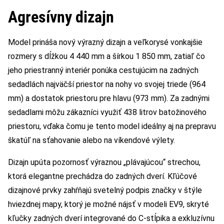
Agresívny dizajn
Model prináša nový výrazný dizajn a veľkorysé vonkajšie
rozmery s dĺžkou 4 440 mm a šírkou 1 850 mm, zatiaľ čo
jeho priestranný interiér ponúka cestujúcim na zadných
sedadlách najväčší priestor na nohy vo svojej triede (964
mm) a dostatok priestoru pre hlavu (973 mm). Za zadnými
sedadlami môžu zákazníci využiť 438 litrov batožinového
priestoru, vďaka čomu je tento model ideálny aj na prepravu
škatúľ na sťahovanie alebo na víkendové výlety.
Dizajn upúta pozornosť výraznou „plávajúcou“ strechou,
ktorá elegantne prechádza do zadných dverí. Kľúčové
dizajnové prvky zahŕňajú svetelný podpis značky v štýle
hviezdnej mapy, ktorý je možné nájsť v modeli EV9, skryté
kľučky zadných dverí integrované do C-stĺpika a exkluzívnu