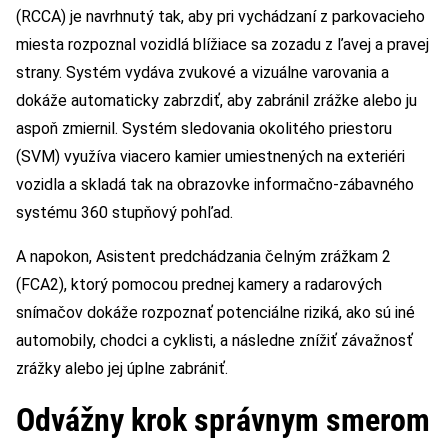
(RCCA) je navrhnutý tak, aby pri vychádzaní z parkovacieho
miesta rozpoznal vozidlá blížiace sa zozadu z ľavej a pravej
strany. Systém vydáva zvukové a vizuálne varovania a
dokáže automaticky zabrzdiť, aby zabránil zrážke alebo ju
aspoň zmiernil. Systém sledovania okolitého priestoru
(SVM) využíva viacero kamier umiestnených na exteriéri
vozidla a skladá tak na obrazovke informačno-zábavného
systému 360 stupňový pohľad.
A napokon, Asistent predchádzania čelným zrážkam 2
(FCA2), ktorý pomocou prednej kamery a radarových
snímačov dokáže rozpoznať potenciálne riziká, ako sú iné
automobily, chodci a cyklisti, a následne znížiť závažnosť
zrážky alebo jej úplne zabrániť.
Odvážny krok správnym smerom