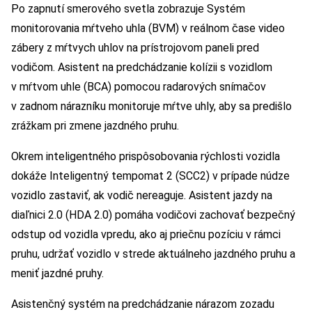
Po zapnutí smerového svetla zobrazuje Systém
monitorovania mŕtveho uhla (BVM) v reálnom čase video
zábery z mŕtvych uhlov na prístrojovom paneli pred
vodičom. Asistent na predchádzanie kolízii s vozidlom
v mŕtvom uhle (BCA) pomocou radarových snímačov
v zadnom nárazníku monitoruje mŕtve uhly, aby sa predišlo
zrážkam pri zmene jazdného pruhu.
Okrem inteligentného prispôsobovania rýchlosti vozidla
dokáže Inteligentný tempomat 2 (SCC2) v prípade núdze
vozidlo zastaviť, ak vodič nereaguje. Asistent jazdy na
diaľnici 2.0 (HDA 2.0) pomáha vodičovi zachovať bezpečný
odstup od vozidla vpredu, ako aj priečnu pozíciu v rámci
pruhu, udržať vozidlo v strede aktuálneho jazdného pruhu a
meniť jazdné pruhy.
Asistenčný systém na predchádzanie nárazom zozadu