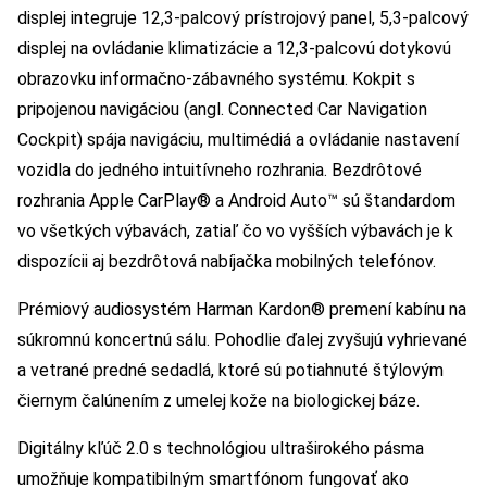
displej integruje 12,3-palcový prístrojový panel, 5,3-palcový
displej na ovládanie klimatizácie a 12,3-palcovú dotykovú
obrazovku informačno-zábavného systému. Kokpit s
pripojenou navigáciou (angl. Connected Car Navigation
Cockpit) spája navigáciu, multimédiá a ovládanie nastavení
vozidla do jedného intuitívneho rozhrania. Bezdrôtové
rozhrania Apple CarPlay® a Android Auto™ sú štandardom
vo všetkých výbavách, zatiaľ čo vo vyšších výbavách je k
dispozícii aj bezdrôtová nabíjačka mobilných telefónov.
Prémiový audiosystém Harman Kardon® premení kabínu na
súkromnú koncertnú sálu. Pohodlie ďalej zvyšujú vyhrievané
a vetrané predné sedadlá, ktoré sú potiahnuté štýlovým
čiernym čalúnením z umelej kože na biologickej báze.
Digitálny kľúč 2.0 s technológiou ultraširokého pásma
umožňuje kompatibilným smartfónom fungovať ako