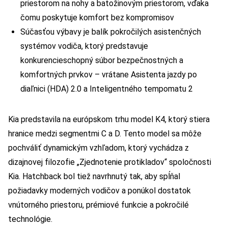
priestorom na nohy a batožinovým priestorom, vďaka
čomu poskytuje komfort bez kompromisov
Súčasťou výbavy je balík pokročilých asistenčných
systémov vodiča, ktorý predstavuje
konkurencieschopný súbor bezpečnostných a
komfortných prvkov – vrátane Asistenta jazdy po
diaľnici (HDA) 2.0 a Inteligentného tempomatu 2
Kia predstavila na európskom trhu model K4, ktorý stiera
hranice medzi segmentmi C a D. Tento model sa môže
pochváliť dynamickým vzhľadom, ktorý vychádza z
dizajnovej filozofie „Zjednotenie protikladov“ spoločnosti
Kia. Hatchback bol tiež navrhnutý tak, aby spĺňal
požiadavky moderných vodičov a ponúkol dostatok
vnútorného priestoru, prémiové funkcie a pokročilé
technológie.