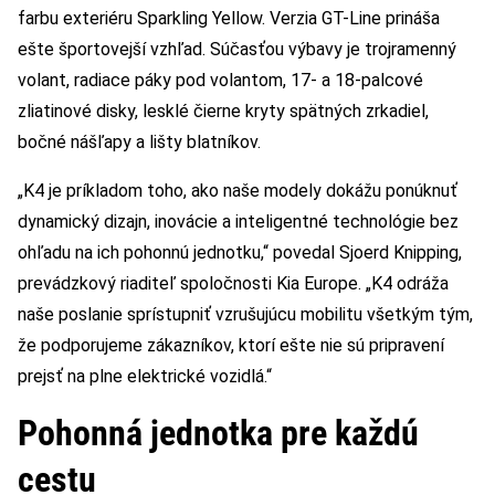
farbu exteriéru Sparkling Yellow. Verzia GT-Line prináša
ešte športovejší vzhľad. Súčasťou výbavy je trojramenný
volant, radiace páky pod volantom, 17- a 18-palcové
zliatinové disky, lesklé čierne kryty spätných zrkadiel,
bočné nášľapy a lišty blatníkov.
„K4 je príkladom toho, ako naše modely dokážu ponúknuť
dynamický dizajn, inovácie a inteligentné technológie bez
ohľadu na ich pohonnú jednotku,“ povedal Sjoerd Knipping,
prevádzkový riaditeľ spoločnosti Kia Europe. „K4 odráža
naše poslanie sprístupniť vzrušujúcu mobilitu všetkým tým,
že podporujeme zákazníkov, ktorí ešte nie sú pripravení
prejsť na plne elektrické vozidlá.“
Pohonná jednotka pre každú
cestu