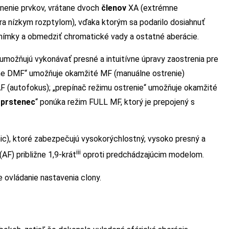
nenie prvkov, vrátane dvoch
členov
XA (extrémne
ra nízkym rozptylom), vďaka ktorým sa podarilo dosiahnuť
snímky a obmedziť chromatické vady a ostatné aberácie.
 umožňujú vykonávať presné a intuitívne úpravy zaostrenia pre
ime DMF“ umožňuje okamžité MF (manuálne ostrenie)
AF (autofokus); „prepínač režimu ostrenie“ umožňuje okamžité
í
prstenec
“ ponúka režim FULL MF, ktorý je prepojený s
ic), ktoré zabezpečujú vysokorýchlostný, vysoko presný a
iii
AF) približne 1,9-krát
oproti predchádzajúcim modelom.
 ovládanie nastavenia clony.