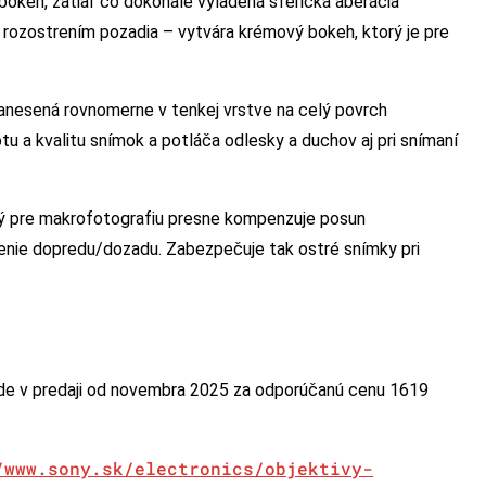
bokeh, zatiaľ čo dokonale vyladená sférická aberácia
 rozostrením pozadia – vytvára krémový bokeh, ktorý je pre
nanesená rovnomerne v tenkej vrstve na celý povrch
u a kvalitu snímok a potláča odlesky a duchov aj pri snímaní
tý pre makrofotografiu presne kompenzuje posun
enie dopredu/dozadu. Zabezpečuje tak ostré snímky pri
e v predaji od novembra 2025 za odporúčanú cenu 1619
/www.sony.sk/electronics/objektivy-