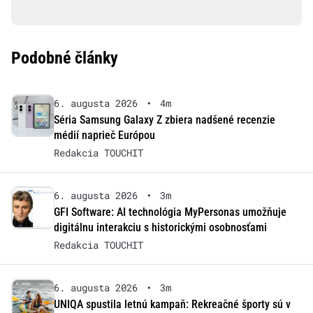
Podobné články
6. augusta 2026
•
4m
Séria Samsung Galaxy Z zbiera nadšené recenzie
médií naprieč Európou
Redakcia TOUCHIT
6. augusta 2026
•
3m
GFI Software: AI technológia MyPersonas umožňuje
digitálnu interakciu s historickými osobnosťami
Redakcia TOUCHIT
6. augusta 2026
•
3m
UNIQA spustila letnú kampaň: Rekreačné športy sú v