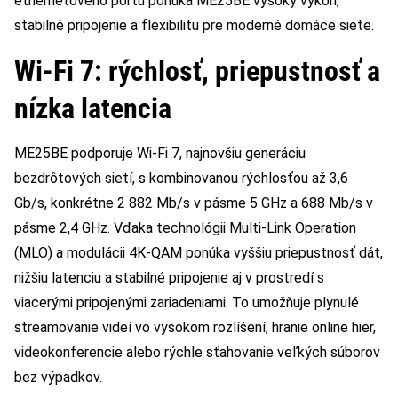
ethernetového portu ponúka ME25BE vysoký výkon,
stabilné pripojenie a flexibilitu pre moderné domáce siete.
Wi-Fi 7: rýchlosť, priepustnosť a
nízka latencia
ME25BE podporuje Wi-Fi 7, najnovšiu generáciu
bezdrôtových sietí, s kombinovanou rýchlosťou až 3,6
Gb/s, konkrétne 2 882 Mb/s v pásme 5 GHz a 688 Mb/s v
pásme 2,4 GHz. Vďaka technológii Multi-Link Operation
(MLO) a modulácii 4K-QAM ponúka vyššiu priepustnosť dát,
nižšiu latenciu a stabilné pripojenie aj v prostredí s
viacerými pripojenými zariadeniami. To umožňuje plynulé
streamovanie videí vo vysokom rozlíšení, hranie online hier,
videokonferencie alebo rýchle sťahovanie veľkých súborov
bez výpadkov.