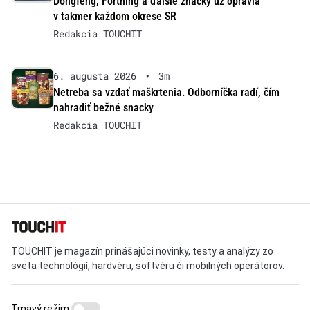
Dongfeng, Forthing a ďalšie značky už opravia
v takmer každom okrese SR
Redakcia TOUCHIT
6. augusta 2026
•
3m
Netreba sa vzdať maškrtenia. Odborníčka radí, čím
nahradiť bežné snacky
Redakcia TOUCHIT
TOUCHIT je magazín prinášajúci novinky, testy a analýzy zo
sveta technológií, hardvéru, softvéru či mobilných operátorov.
Tmavý režim