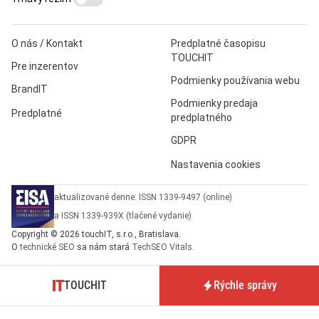
O nás / Kontakt
Predplatné časopisu
TOUCHIT
Pre inzerentov
Podmienky používania webu
BrandIT
Podmienky predaja
Predplatné
predplatného
GDPR
Nastavenia cookies
aktualizované denne: ISSN 1339-9497 (online)
a ISSN 1339-939X (tlačené vydanie)
Copyright © 2026 touchIT, s.r.o., Bratislava.
O
technické SEO
sa nám stará
TechSEO Vitals
.
TOUCHIT
Rýchle správy