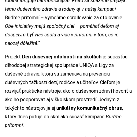
rodina funguje harmonickejšie. Preto sa snažíme prepájať
tému duševného zdravia a rodiny aj v našej kampani
Buďme prítomní – vymeňme scrollovanie za stolovanie
.
Obe iniciatívy majú spoločný cieľ – pomáhať deťom aj
dospelým byť viac spolu a viac v prítomní v tom, čo je
naozaj dôležité.“
Projekt
Deň duševnej odolnosti na školách
je súčasťou
dlhodobej strategickej spolupráce UNIQA a Ligy za
duševné zdravie, ktorá sa zameriava na prevenciu
duševných ťažkostí detí, rodičov a učiteľov. Cieľom je
rozvíjať praktické nástroje, ako o duševnom zdraví hovoriť a
ako ho podporovať aj v školskom prostredí. Jedným z
takýchto nástrojov je aj
unikátny komunikačný obrus
,
ktorý dnes putuje do škôl ako súčasť kampane
Buďme
prítomní
.