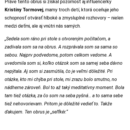
Práve tento obrus si získal pozornosť aj influencerky
Kristíny Tormovej
, mamy troch detí, ktorá oceňuje jeho
schopnosť otvárať hlboké a zmysluplné rozhovory – nielen
medzi deťmi, ale aj vnútri nás samých.
„Sedela som ráno pri stole s otvoreným počítačom, a
zadívala som sa na obrus. A rozprávala som sa sama so
sebou. Najprv podvedome, potom celkom vedome. A
uvedomila som si, koľko otázok som sa samej seba dávno
nepýtala. Aj som si zasmútila, čo je veľmi dôležité. Pri
otázke, kto mi chýba pri stole, mi zrazu bolo smutno, no
nádherne zároveň. Bol to až taký meditatívny moment. Bola
tam tiež otázka, za čo som na seba pyšná… a to sama sebe
tiež nehovorievam. Pritom je dôležité vedieť to. Takže
ďakujem. Ten obrus je „seľfkér.“