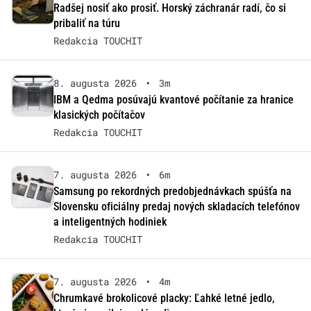
Radšej nosiť ako prosiť. Horský záchranár radí, čo si
pribaliť na túru
Redakcia TOUCHIT
8. augusta 2026
•
3m
IBM a Qedma posúvajú kvantové počítanie za hranice
klasických počítačov
Redakcia TOUCHIT
7. augusta 2026
•
6m
Samsung po rekordných predobjednávkach spúšťa na
Slovensku oficiálny predaj nových skladacích telefónov
a inteligentných hodiniek
Redakcia TOUCHIT
7. augusta 2026
•
4m
Chrumkavé brokolicové placky: Ľahké letné jedlo,