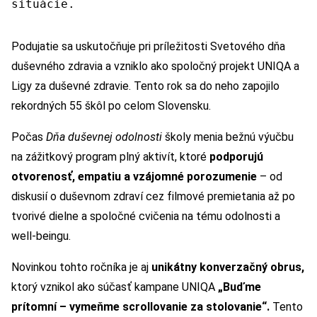
situácie.
Podujatie sa uskutočňuje pri príležitosti Svetového dňa
duševného zdravia a vzniklo ako spoločný projekt UNIQA a
Ligy za duševné zdravie. Tento rok sa do neho zapojilo
rekordných 55 škôl po celom Slovensku.
Počas
Dňa duševnej odolnosti
školy menia bežnú výučbu
na zážitkový program plný aktivít, ktoré
podporujú
otvorenosť, empatiu a vzájomné porozumenie
– od
diskusií o duševnom zdraví cez filmové premietania až po
tvorivé dielne a spoločné cvičenia na tému odolnosti a
well-beingu.
Novinkou tohto ročníka je aj
unikátny konverzačný obrus,
ktorý vznikol ako súčasť kampane UNIQA
„Buďme
prítomní – vymeňme scrollovanie za stolovanie“.
Tento