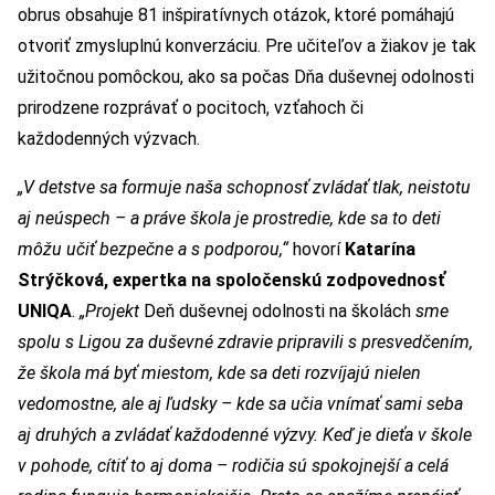
obrus obsahuje 81 inšpiratívnych otázok, ktoré pomáhajú
otvoriť zmysluplnú konverzáciu. Pre učiteľov a žiakov je tak
užitočnou pomôckou, ako sa počas Dňa duševnej odolnosti
prirodzene rozprávať o pocitoch, vzťahoch či
každodenných výzvach.
„V detstve sa formuje naša schopnosť zvládať tlak, neistotu
aj neúspech – a práve škola je prostredie, kde sa to deti
môžu učiť bezpečne a s podporou,“
hovorí
Katarína
Strýčková, expertka na spoločenskú zodpovednosť
UNIQA
.
„Projekt
Deň duševnej odolnosti na školách
sme
spolu s Ligou za duševné zdravie pripravili s presvedčením,
že škola má byť miestom, kde sa deti rozvíjajú nielen
vedomostne, ale aj ľudsky – kde sa učia vnímať sami seba
aj druhých a zvládať každodenné výzvy. Keď je dieťa v škole
v pohode, cítiť to aj doma – rodičia sú spokojnejší a celá