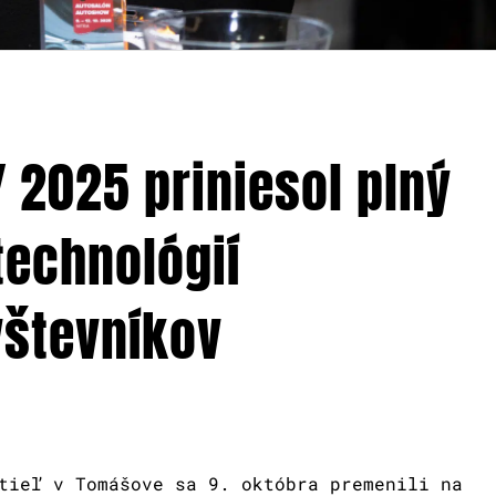
 2025 priniesol plný
 technológií
vštevníkov
tieľ v Tomášove sa 9. októbra premenili na