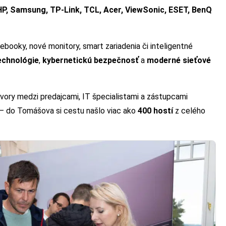
HP, Samsung, TP-Link, TCL, Acer, ViewSonic, ESET, BenQ
booky, nové monitory, smart zariadenia či inteligentné
echnológie
,
kybernetickú bezpečnosť
a
moderné sieťové
vory medzi predajcami, IT špecialistami a zástupcami
 – do Tomášova si cestu našlo viac ako
400 hostí
z celého