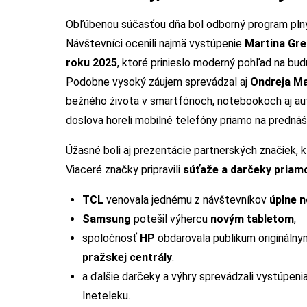
Obľúbenou súčasťou dňa bol odborný program plný
Návštevníci ocenili najmä vystúpenie
Martina Gre
roku 2025
, ktoré prinieslo moderný pohľad na budú
Podobne vysoký záujem sprevádzal aj
Ondreja M
bežného života v smartfónoch, notebookoch aj aut
doslova horeli mobilné telefóny priamo na prednáš
Úžasné boli aj prezentácie partnerských značiek, k
Viaceré značky pripravili
súťaže a darčeky priam
TCL
venovala jednému z návštevníkov
úplne n
Samsung
potešil výhercu
novým tabletom
,
spoločnosť
HP
obdarovala publikum origináln
pražskej centrály
.
a ďalšie darčeky a výhry sprevádzali vystúpen
Ineteleku.