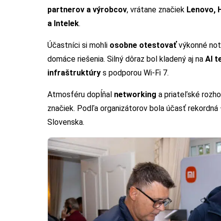
partnerov a výrobcov
, vrátane značiek
Lenovo, 
a Intelek
.
Účastníci si mohli
osobne otestovať
výkonné note
domáce riešenia. Silný dôraz bol kladený aj na
AI t
infraštruktúry
s podporou Wi-Fi 7.
Atmosféru dopĺňal
networking
a priateľské rozho
značiek. Podľa organizátorov bola účasť rekordná
Slovenska.