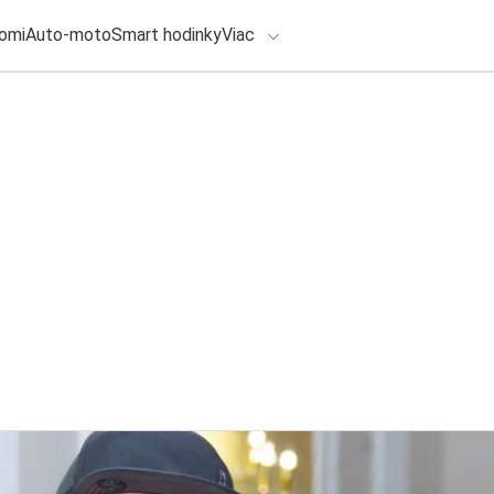
omi
Auto-moto
Smart hodinky
Viac
HLO BY VÁS ZAUJÍMAŤ
lačové správy
4. augusta 2026
•
3m
ADÁVANIA
Slovenská pošta uz
Zamestnancom prines
Zadajte frázu pre vyhľadanie
silnejšiu podporu
Redakcia TOUCHIT