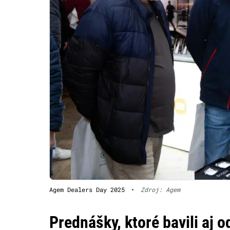
Agem Dealers Day 2025
•
Zdroj: Agem
Prednášky, ktoré bavili aj 