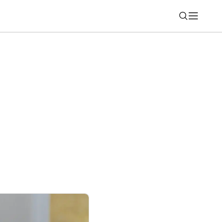
Nájsť
atvorila novú kolektívnu zmluvu:
ie vyššie platy, štedrejšie príplatky aj