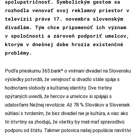
spolupatričnosť. Symbolickým gestom sa
rozhodla venovať svoj reklamný priestor v
televízii práve 17. novembra slovenským
divadlám. Tým chce pripomenúť ich význam
v spoločnosti a zároveň podporiť umelcov,
ktorým v dnešnej dobe hrozia existenčné
problémy.
Podľa prieskumu 365.bank* o vnímaní divadiel na Slovensku
výsledky potvrdili, že verejnosť si divadlo stále spája s
hodnotami slobody a kultúrnej identity. Dve tretiny
opýtaných uviedli, že hercov a umelcov si spájajú s
udalosťami Nežnej revolúcie. Až 78 % Slovákov a Sloveniek
súhlasí s tvrdením, že bez divadiel nie je kultúra, a viac ako
tri štvrtiny sa zhodujú, že všetky by mali mať spravodlivú
podporu od štátu. Takmer polovica našej populácie navštívi