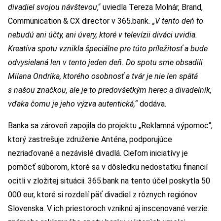
divadiel svojou návštevou
,“ uviedla Tereza Molnár, Brand,
Communication & CX director v 365.bank
. „V tento deň to
nebudú ani účty, ani úvery, ktoré v televízii diváci uvidia.
Kreatíva spotu vznikla špeciálne pre túto príležitosť a bude
odvysielaná len v tento jeden deň. Do spotu sme obsadili
Milana Ondríka, ktorého osobnosť a tvár je nie len spätá
s našou značkou, ale je to predovšetkým herec a divadelník,
vďaka čomu je jeho výzva autentická,“
dodáva.
Banka sa zároveň zapojila do projektu „Reklamná výpomoc“,
ktorý zastrešuje združenie Anténa, podporujúce
nezriaďované a nezávislé divadlá. Cieľom iniciatívy je
pomôcť súborom, ktoré sa v dôsledku nedostatku financií
ocitli v zložitej situácii. 365.bank na tento účel poskytla 50
000 eur, ktoré si rozdelí päť divadiel z rôznych regiónov
Slovenska. V ich priestoroch vzniknú aj inscenované verzie