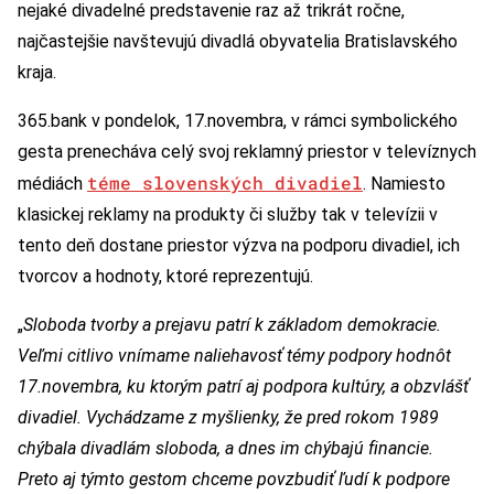
nejaké divadelné predstavenie raz až trikrát ročne,
najčastejšie navštevujú divadlá obyvatelia Bratislavského
kraja.
365.bank v pondelok, 17.novembra, v rámci symbolického
gesta prenecháva celý svoj reklamný priestor v televíznych
téme slovenských divadiel
médiách
. Namiesto
klasickej reklamy na produkty či služby tak v televízii v
tento deň dostane priestor výzva na podporu divadiel, ich
tvorcov a hodnoty, ktoré reprezentujú.
„
Sloboda tvorby a prejavu patrí k základom demokracie.
Veľmi citlivo vnímame naliehavosť témy podpory hodnôt
17.novembra, ku ktorým patrí aj podpora kultúry, a obzvlášť
divadiel. Vychádzame z myšlienky, že pred rokom 1989
chýbala divadlám sloboda, a dnes im chýbajú financie.
Preto aj týmto gestom chceme povzbudiť ľudí k podpore