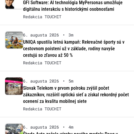
GFI Software: AI technológia MyPersonas umožňuje
digitálnu interakciu s historickými osobnosťami
Redakcia TOUCHIT
6. augusta 2026
•
3m
UNIQA spustila letnú kampaň: Rekreačné športy sú v
cestovnom poistení už v základe, rodiny navyše
cestujú so zľavou až 50 %
Redakcia TOUCHIT
6. augusta 2026
•
5m
Slovak Telekom v prvom polroku zvýšil počet
zákazníkov, rozšíril optickú sieť a získal rekordný počet
ocenení za kvalitu mobilnej siete
Redakcia TOUCHIT
6. augusta 2026
•
4m