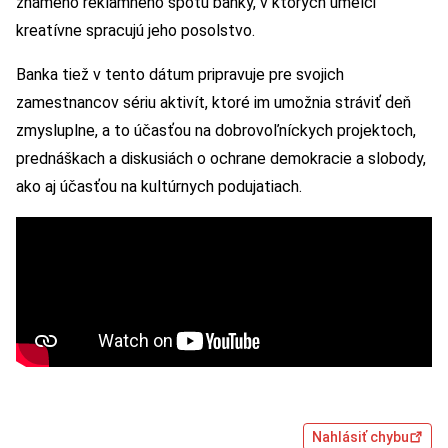
známeho reklamného spotu banky, v ktorých umelci
kreatívne spracujú jeho posolstvo.
Banka tiež v tento dátum pripravuje pre svojich
zamestnancov sériu aktivít, ktoré im umožnia stráviť deň
zmysluplne, a to účasťou na dobrovoľníckych projektoch,
prednáškach a diskusiách o ochrane demokracie a slobody,
ako aj účasťou na kultúrnych podujatiach.
Nahlásiť chybu