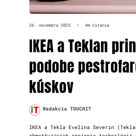
26. novembra 2025
•
4m čítanie
IKEA a Teklan pri
podobe pestrofa
kúskov
Redakcia TOUCHIT
IKEA a Tekla Evelina Severin (Tekla
zhmotňujúcich spojenie technológií 