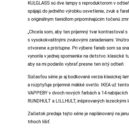
KULGLASS sú dve lampy s reproduktorom v odtieňo
spájajú do jedného výrobku osvetlenie, zvuk a fare
s originálnym tienidlom pripomínajúcim točenú zmrz
„Chcela som, aby ten príjemný tvar kontrastoval s
s vysokokvalitnými zvukovými zariadeniami. Vnútro
otvorene a prístupne. Pri výbere farieb som sa sna
vynorila v jednej spomienke na detstvo: klasické t
aby sa mi podarilo vybrať presne ten istý odtieň.
Súčasťou série je aj bodkovaná verzia klasickej 
a rozptyľuje príjemné mäkké svetlo. IKEA už tento
VAPPEBY v dvoch nových farbách a 14 nabíjacích
RUNDHULT a LILLHULT, inšpirovaných lezeckými la
Začiatok predaja tejto série je naplánovaný na ja
trhoch líšiť.