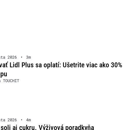
sta 2026
•
3m
ať Lidl Plus sa oplatí: Ušetrite viac ako 30%
upu
a TOUCHIT
sta 2026
•
4m
soli aj cukru. Výživová poradkyňa