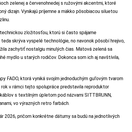
ch zelenej a červenohnedej s ružovými akcentmi, ktoré
bný dizajn. Vynikajú príjemne a mäkko pôsobiacou siluetou
linu.
 technickou zložitosťou, ktorú si často spájame
 teda skrýva vyspelé technológie, no navonok pôsobí hrejivo,
žila zachytiť nostalgiu minulých čias. Mätová zelená sa
uhé mydlo u starých rodičov. Dokonca som ich aj navštívila,
lampy FADO, ktorá vyniká svojím jednoduchým guľovým tvarom
 rok v rámci tejto spolupráce predstavila reproduktor
 káblov s textilným úpletom pod názvami SITTBRUNN,
nami, vo výrazných retro farbách.
nuár 2026, pričom konkrétne dátumy sa budú na jednotlivých