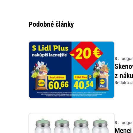
Podobné články
8. augu
Skenov
z nák
Redakci
8. augu
Menej 