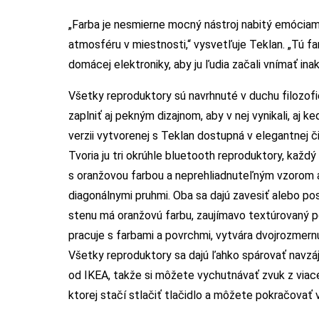
„Farba je nesmierne mocný nástroj nabitý emóciam
atmosféru v miestnosti,“ vysvetľuje Teklan. „Tú fa
domácej elektroniky, aby ju ľudia začali vnímať ina
Všetky reproduktory sú navrhnuté v duchu filozofie
zaplniť aj pekným dizajnom, aby v nej vynikali, aj 
verzii vytvorenej s Teklan dostupná v elegantnej č
Tvoria ju tri okrúhle bluetooth reproduktory, kaž
s oranžovou farbou a neprehliadnuteľným vzorom 
diagonálnymi pruhmi. Oba sa dajú zavesiť alebo po
stenu má oranžovú farbu, zaujímavo textúrovaný p
pracuje s farbami a povrchmi, vytvára dvojrozmern
Všetky reproduktory sa dajú ľahko spárovať navzáj
od IKEA, takže si môžete vychutnávať zvuk z viac
ktorej stačí stlačiť tlačidlo a môžete pokračovať 