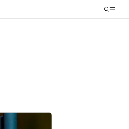
Nájsť
 Výhodnejšie letné ceny modelov. Až o