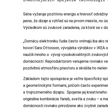
Séria vyžaruje pozitívnu energiu a hravosť odvážny
jasne, že dizajn a vzhľad sú na prvom mieste, no 
Výsledkom sú zvukové zariadenia, za ktoré sa v d
„Domácu elektroniku ľudia často vnímajú iba ako n
hovorí Sara Ottosson, vývojárka výrobkov v IKEA 
naučili mnoho o vývoji vysokokvalitných zvukových 
domácností. Reproduktorom venujeme rovnako veľ
pozdvihnú atmosféru priestoru a skrášlia ho nielen
Základom tejto spolupráce je veľmi špecifický spô
a geometrickými formami, pričom často experimen
a trojrozmerného dizajnu. Spojenie jej kreatívneho 
originálne kombinácie farieb, svetla a zvuku – a m
domácnosti rovnako prirodzene ako zvyšné zariade