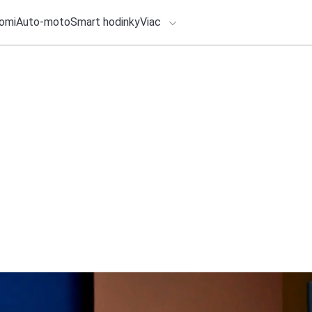
omi
Auto-moto
Smart hodinky
Viac
HLO BY VÁS ZAUJÍMAŤ
lačové správy
5. augusta 2026
•
2m
Letné Renault dni.
ADÁVANIA
5000 €
Zadajte frázu pre vyhľadanie
Redakcia TOUCHIT