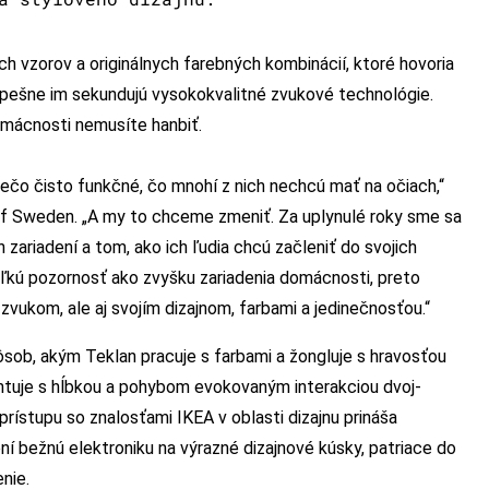
ch vzorov a originálnych farebných kombinácií, ktoré hovoria
úspešne im sekundujú vysokokvalitné zvukové technológie.
omácnosti nemusíte hanbiť.
iečo čisto funkčné, čo mnohí z nich nechcú mať na očiach,“
of Sweden. „A my to chceme zmeniť. Za uplynulé roky sme sa
zariadení a tom, ako ich ľudia chcú začleniť do svojich
kú pozornosť ako zvyšku zariadenia domácnosti, preto
 zvukom, ale aj svojím dizajnom, farbami a jedinečnosťou.“
sob, akým Teklan pracuje s farbami a žongluje s hravosťou
tuje s hĺbkou a pohybom evokovaným interakciou dvoj-
prístupu so znalosťami IKEA v oblasti dizajnu prináša
ení bežnú elektroniku na výrazné dizajnové kúsky, patriace do
nie.