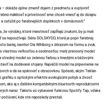
i – dokáže úplne zmeniť dojem z predmetu a ovplyvniť
rebnú mäkkosť a prívetivosť sme chceli vniesť aj do dizajnu
k a zatúžili po farebnejších doplnkoch v domácnosti.“
, že výrobky, ktoré miestnosť zapĺňajú zvukom, by ju mali
keď sa nepoužívajú. Sériu SOLSKYDD, ktorá je popri farebnej
isto bielej, navrhol Ola Wihlborg s dôrazom na formu a zvuk.
dý s vlastnou veľkosťou a osobnosťou: malý prenosný model
a stredný model so zelenou farbou s hnedými a béžovými
staviť na dodávané stojany. Najväčší model na pripevnenie na
ovrch a dá sa spárovať s obrazovkou. Spôsob, akým Teklan
ú grafiku s optickými efektmi evokujúcimi pohyb a živosť.
om, ako aj s ďalšími kompatibilnými bluetooth reproduktormi
erých naraz. Takisto sú vybavené funkciou Spotify Tap, vďaka
v počúvaní, kde ste naposledy prestali.