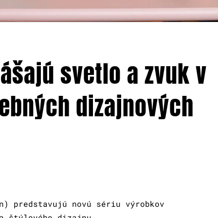
nášajú svetlo a zvuk v
rebných dizajnových
n) predstavujú novú sériu výrobkov
a štýlového dizajnu.