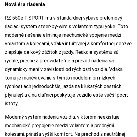
Nová éra riadenia
RZ 550e F SPORT má v štandardnej výbave prelomový
riadiaci systém steer-by-wire s volantom typu yoke. Toto
moderné riešenie eliminuje mechanické spojenie medzi
volantom a kolesami, vďaka intuitívnej a komfortnej odozve
zlepšuje celkový zážitok z jazdy. Reakcie systému sú
rýchle, presné a predvídateľné a prevod riadenia sa
dynamicky mení v závislosti od rýchlosti vozidla. Vďaka
tomu je manévrovanie s týmto modelom pri nízkych
rýchlostiach jednoduchšie, jazda na kľukatých cestách
plynulejšia a na diaľnici poskytuje vozidlo ešte väčší pocit
istoty.
Moderný systém riadenia vozidla, v ktorom neexistuje
mechanické prepojenie medzi volantom a prednými
kolesami, prináša vyšší komfort. Na prechod z neutrálnej