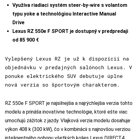
Využíva riadiaci systém steer-by-wire s volantom
typu yoke a technológiou Interactive Manual
Drive
Lexus RZ 550e F SPORT je dostupný v predpredaji
od 85 900 €
Vylepšený Lexus RZ je už k dispozícii na
objednávku v predajných salónoch Lexus. V
ponuke elektrického SUV debutuje úplne
nová verzia so športovým charakterom.
RZ 550e F SPORT je najsilnejšia a najrýchlejšia verzia tohto
modelu a prináša inovatívne technológie, ktoré ešte viac
umocňujú zážitok z jazdy. Vlajková verzia modelu dosahuje
výkon 408 k (300 kW), čo v kombinácii s najnovšou verziou
inteligentného pohonu všetkých kolies Lexus DIRECT4