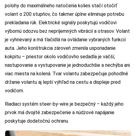
polohy do maximálneho natočenia kolies stačí otočiť
volant o 200 stupňov, čo takmer úplne eliminuje potrebu
prekladania rúk. Elektrické signály poskytujú vodičovi
výbornú odozvu bez nepríjemných vibrácií a otrasov. Volant
je vyhrievaný a má tlačidlá na ovládanie vybraných funkcií
auta. Jeho konštrukcia zároveň zmenila usporiadanie
kokpitu – priestor okolo vodičovho sedadla je väčší,
nastupovanie a vystupovanie je jednoduchšie a nechýba ani
viac miesta na kolená. Tvar volantu zabezpečuje pohodlné
držanie volantu aj lepší výhľad na cestu a displeje pred
vodičom.
Riadiaci systém steer-by-wire je bezpečný – každý jeho
prvok má dvojité zabezpečenie a núdzové napájanie
poskytuje dodatočnú ochranu.