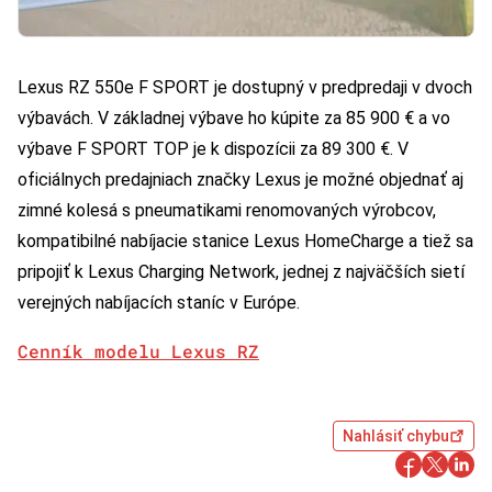
Lexus RZ 550e F SPORT je dostupný v predpredaji v dvoch
výbavách. V základnej výbave ho kúpite za 85 900 € a vo
výbave F SPORT TOP je k dispozícii za 89 300 €. V
oficiálnych predajniach značky Lexus je možné objednať aj
zimné kolesá s pneumatikami renomovaných výrobcov,
kompatibilné nabíjacie stanice Lexus HomeCharge a tiež sa
pripojiť k Lexus Charging Network, jednej z najväčších sietí
verejných nabíjacích staníc v Európe.
Cenník modelu Lexus RZ
Nahlásiť chybu