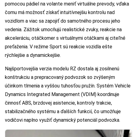
pomocou pádiel na volante meniť virtuálne prevody, vďaka
čomu má možnosť získať intuitívnejšiu kontrolu nad
vozidlom a viac sa zapojiť do samotného procesu jeho
vedenia. Zážitok umocňujú realistické zvuky, reakcie na
akceleráciu, otáčkomer s virtuálnymi otáčkami aj citeľné
preťaženia. V režime Sport sú reakcie vozidla ešte
rýchlejšie a dynamickejšie.
Najšportovejšia verzia modelu RZ dostala aj zosilnenú
konštrukciu a prepracovaný podvozok so zvýšeným
účinkom tlmenia a vyššou tuhosťou pružín. Systém Vehicle
Dynamics Integrated Management (VDIM) koordinuje
činnosť ABS, brzdovej asistencie, kontroly trakcie,
stabilizačného systému a ďalších funkcií, čo umožňuje
vodičovi naplno využiť dynamický potenciál podvozka.