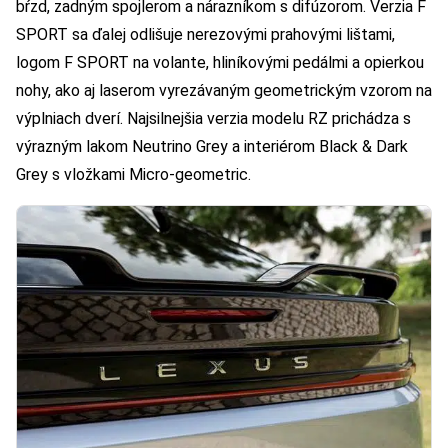
bŕzd, zadným spojlerom a nárazníkom s difúzorom. Verzia F
SPORT sa ďalej odlišuje nerezovými prahovými lištami,
logom F SPORT na volante, hliníkovými pedálmi a opierkou
nohy, ako aj laserom vyrezávaným geometrickým vzorom na
výplniach dverí. Najsilnejšia verzia modelu RZ prichádza s
výrazným lakom Neutrino Grey a interiérom Black & Dark
Grey s vložkami Micro-geometric.