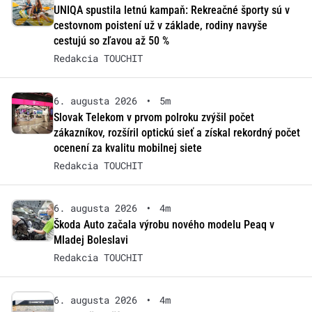
UNIQA spustila letnú kampaň: Rekreačné športy sú v
cestovnom poistení už v základe, rodiny navyše
cestujú so zľavou až 50 %
Redakcia TOUCHIT
6. augusta 2026
•
5m
Slovak Telekom v prvom polroku zvýšil počet
zákazníkov, rozšíril optickú sieť a získal rekordný počet
ocenení za kvalitu mobilnej siete
Redakcia TOUCHIT
6. augusta 2026
•
4m
Škoda Auto začala výrobu nového modelu Peaq v
Mladej Boleslavi
Redakcia TOUCHIT
6. augusta 2026
•
4m