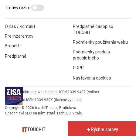
Tmavý režim
O nás / Kontakt
Predplatné časopisu
TOUCHIT
Pre inzerentov
Podmienky používania webu
BrandIT
Podmienky predaja
Predplatné
predplatného
GDPR
Nastavenia cookies
aktualizované denne: ISSN 1339-9497 (online)
a ISSN 1339-939X (tlačené vydanie)
Copyright © 2026 touchIT, s.r.o., Bratislava.
O
technické SEO
sa nám stará
TechSEO Vitals
.
TOUCHIT
Rýchle správy