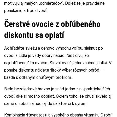
motivujú aj malých „odmietačov“. Dôležité je pravidelné
ponúkanie a trpezlivosť.
Čerstvé ovocie z obľúbeného
diskontu sa oplatí
Ak hľadáte sviežu a cenovo výhodnú voľbu, siahnuť po
ovocí z Lidla je vždy dobrý nápad. Niet divu, že
najobľúbenejším ovocím Slovákov sú jednoznačne jablká. V
ponuke diskontu nájdete široký výber rôznych odrôd –
každá s odlišným chuťovým profilom.
Biele bezdierkové hrozno je snáď jedno z najpraktickejších
ovocí, aké si možno dopriať. Okrem toho, že chutí skvelo aj
samé o sebe, sa hodí aj do šalátov či k syrom.
Kombinácia šťavnatosti a vysokého obsahu vitamínu C robí