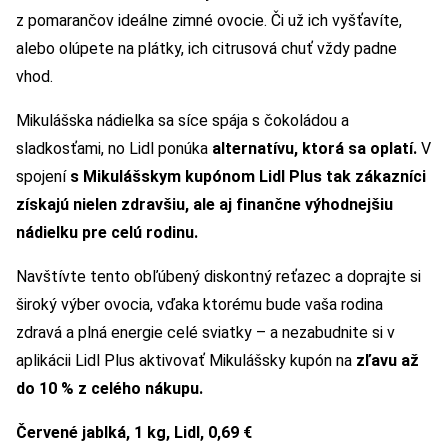
z pomarančov ideálne zimné ovocie. Či už ich vyšťavíte,
alebo olúpete na plátky, ich citrusová chuť vždy padne
vhod.
Mikulášska nádielka sa síce spája s čokoládou a
sladkosťami, no Lidl ponúka
alternatívu, ktorá sa oplatí.
V
spojení
s Mikulášskym kupónom Lidl Plus tak zákazníci
získajú nielen zdravšiu, ale aj finančne výhodnejšiu
nádielku pre celú rodinu.
Navštívte tento obľúbený diskontný reťazec a doprajte si
široký výber ovocia, vďaka ktorému bude vaša rodina
zdravá a plná energie celé sviatky – a nezabudnite si v
aplikácii Lidl Plus aktivovať Mikulášsky kupón na
zľavu až
do 10 % z celého nákupu.
Červené jablká, 1 kg, Lidl, 0,69 €