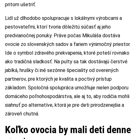
pritom ušetriť.
Lidl už dlhodobo spolupracuje s lokálnymi výrobcami a
pestovateľmi, ktorí tvoria dôležitú súčasť aj jeho
predvianočnej ponuky. Práve počas Mikuláša dostáva
ovocie zo slovenských sadov a fariem výnimočný priestor.
Ide o symbol zdravého prekvapenia, ktoré poteší rovnako
ako tradičná sladkosť. Na pulty sa tak dostávajú čerstvé
jablká, hrušky či iné sezónne špeciality od overených
partnerov, pre ktorých je kvalita a poctivý prístup
základom. Spoločná spolupráca umožňuje nielen podporu
domáceho poľnohospodárstva, ale aj to, aby rodičia mohli
siahnuť po alternatíve, ktorá je pre deti prirodzenejšia a
zároveň chutná.
Koľko ovocia by mali deti denne