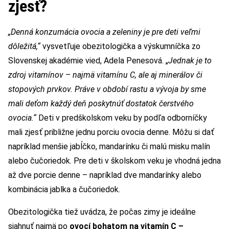
zjesť?
„Denná konzumácia ovocia a zeleniny je pre deti veľmi
dôležitá,“
vysvetľuje obezitologička a výskumníčka zo
Slovenskej akadémie vied, Adela Penesová. „
Jednak je to
zdroj vitamínov – najmä vitamínu C, ale aj minerálov či
stopových prvkov. Práve v období rastu a vývoja by sme
mali deťom každý deň poskytnúť dostatok čerstvého
ovocia.“
Deti v predškolskom veku by podľa odborníčky
mali zjesť približne jednu porciu ovocia denne. Môžu si dať
napríklad menšie jabĺčko, mandarínku či malú misku malín
alebo čučoriedok. Pre deti v školskom veku je vhodná jedna
až dve porcie denne – napríklad dve mandarínky alebo
kombinácia jablka a čučoriedok.
Obezitologička tiež uvádza, že počas zimy je ideálne
siahnuť najmä po
ovocí bohatom na vitamín C –