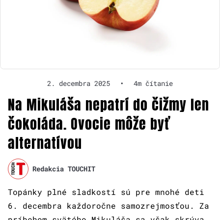
2. decembra 2025
•
4m čítanie
Na Mikuláša nepatrí do čižmy len
čokoláda. Ovocie môže byť
alternatívou
Redakcia TOUCHIT
Topánky plné sladkostí sú pre mnohé deti
6. decembra každoročne samozrejmosťou. Za
príbehom svätého Mikuláša sa však skrýva