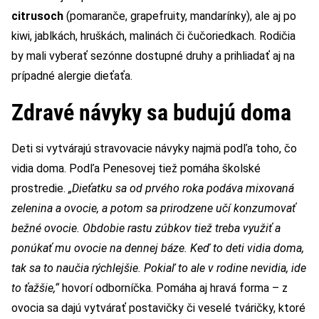
citrusoch
(pomaranče, grapefruity, mandarínky), ale aj po
kiwi, jablkách, hruškách, malinách či čučoriedkach. Rodičia
by mali vyberať sezónne dostupné druhy a prihliadať aj na
prípadné alergie dieťaťa.
Zdravé návyky sa budujú doma
Deti si vytvárajú stravovacie návyky najmä podľa toho, čo
vidia doma. Podľa Penesovej tiež pomáha školské
prostredie.
„Dieťatku sa od prvého roka podáva mixovaná
zelenina a ovocie, a potom sa prirodzene učí konzumovať
bežné ovocie. Obdobie rastu zúbkov tiež treba využiť a
ponúkať mu ovocie na dennej báze. Keď to deti vidia doma,
tak sa to naučia rýchlejšie. Pokiaľ to ale v rodine nevidia, ide
to ťažšie,“
hovorí odborníčka. Pomáha aj hravá forma – z
ovocia sa dajú vytvárať postavičky či veselé tváričky, ktoré