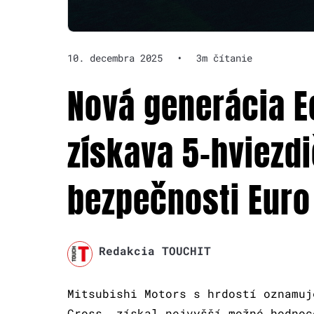
10. decembra 2025
•
3m čítanie
Nová generácia E
získava 5-hviezd
bezpečnosti Euro
Redakcia TOUCHIT
Mitsubishi Motors s hrdostí oznamuj
Cross, získal nejvyšší možné hodnoc