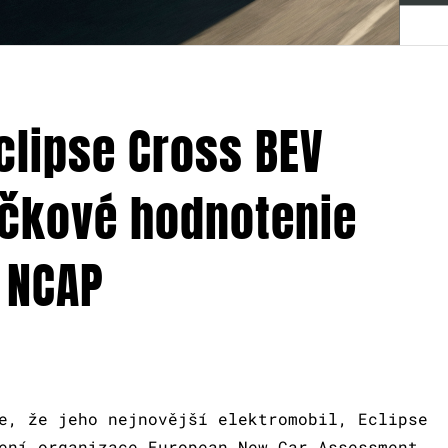
clipse Cross BEV
ičkové hodnotenie
 NCAP
e, že jeho nejnovější elektromobil, Eclipse
ení organizace European New Car Assessment