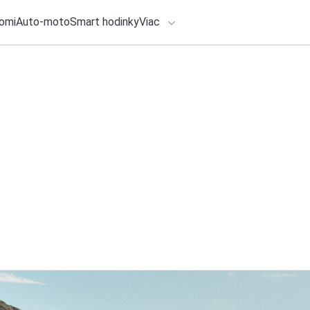
omi
Auto-moto
Smart hodinky
Viac
HLO BY VÁS ZAUJÍMAŤ
lačové správy
ADÁVANIA
29. júla 2026
•
3m
Najlepšie slúchadl
Zadajte frázu pre vyhľadanie
2 S sa ku klasický
Redakcia TOUCHIT