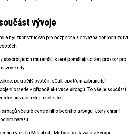
 součást vývoje
emi a byl zkonstruován pro bezpečná a odvážná dobrodružství
 cestách.
 absorbujících materiálů, které pomáhají udržet prostor pro
razové síly.
kce: pokročilý systém eCall, opatření zabraňující
ení baterie v případě aktivace airbagů. To vše je součástí
 ke snížení rizik při nehodě.
airbagů včetně centrálního bočního airbagu, který chrání
bočním nárazu.
šechna vozidla Mitsubishi Motors prodávaná v Evropě