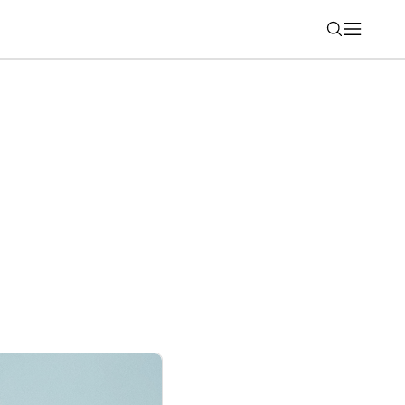
Nájsť
á na cesty? Po vyskúšaní Huawei FreeClip
m slúchadlám možno už nevrátite