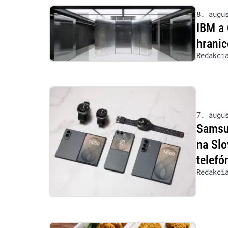
8. augu
IBM a 
hranic
Redakci
7. augu
Samsu
na Slo
telefó
Redakci