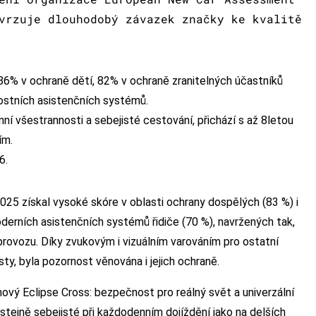
vrzuje dlouhodobý závazek značky ke kvalitě
6% v ochraně dětí, 82% v ochraně zranitelných účastníků
ostních asistenčních systémů.
í všestrannosti a sebejisté cestování, přichází s až 8letou
ím.
6.
025 získal vysoké skóre v oblasti ochrany dospělých (83 %) i
oderních asistenčních systémů řidiče (70 %), navržených tak,
ovozu. Díky zvukovým i vizuálním varováním pro ostatní
sty, byla pozornost věnována i jejich ochraně.
nový Eclipse Cross: bezpečnost pro reálný svět a univerzální
 stejně sebejisté při každodenním dojíždění jako na delších