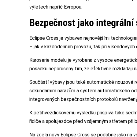
výletech napříč Evropou.
Bezpečnost jako integrální
Eclipse Cross je vybaven nejnovějšími technologi
– jak v každodenním provozu, tak při víkendových
Karoserie modelu je vyrobena z vysoce energeticky
posádku neporušený tím, že efektivně rozkládají ná
Součástí výbavy jsou také automatické nouzové rea
sekundárním nárazům a systém automatického odpoj
integrovaných bezpečnostních protokolů navržených
K pětihvězdičkovému výsledku přispívá také sedm 
řidiče a spolujezdce před vzájemným střetem při 
Na zcela nový Eclipse Cross se podobně jako na v