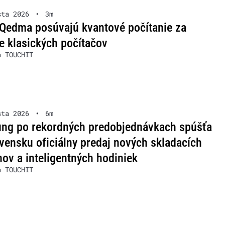
sta 2026
•
3m
Qedma posúvajú kvantové počítanie za
e klasických počítačov
a TOUCHIT
sta 2026
•
6m
ng po rekordných predobjednávkach spúšťa
vensku oficiálny predaj nových skladacích
nov a inteligentných hodiniek
a TOUCHIT