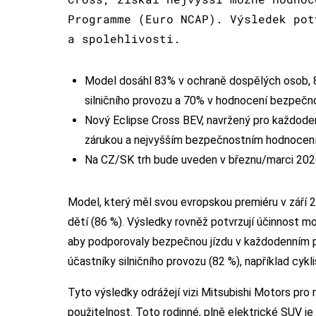
Programme (Euro NCAP). Výsledek pot
a spolehlivosti.
Model dosáhl 83% v ochraně dospělých osob, 8
silničního provozu a 70% v hodnocení bezpečn
Nový Eclipse Cross BEV, navržený pro každodenn
zárukou a nejvyšším bezpečnostním hodnocen
Na CZ/SK trh bude uveden v březnu/marci 202
Model, který měl svou evropskou premiéru v září 2
dětí (86 %). Výsledky rovněž potvrzují účinnost m
aby podporovaly bezpečnou jízdu v každodenním pr
účastníky silničního provozu (82 %), například cykli
Tyto výsledky odrážejí vizi Mitsubishi Motors pro 
použitelnost. Toto rodinné, plně elektrické SUV je