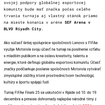
svojej podpory globálnej esportovej
komunity bude mať značka počas celého
trvania turnaja aj vlastný stánok priamo
na mieste konania v aréne
SEF Arena v
BLVD Riyadh City
.
Ako súčasť širšej spolupráce spoločnosti Lenovo s FIFAe
využije Motorola svoju účasť na turnaji na posilnenie vzťahu
s mladším publikom a na oslavu kreativity, talentu a
energie, ktoré definujú globálnu esportovú komunitu. Účasť
značky podčiarkuje poslanie spoločnosti Motorola vytvárať
zmysluplné zážitky, ktoré prostredníctvom technológií,
kultúry a športu spájajú ľudí.
Turnaj FIFAe Finals 25 sa uskutoční v Rijáde od 10. do 19.
decembra a prinesie dohromady najlepšie národné tímy z