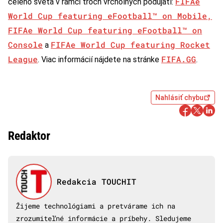
FIFAe
celého sveta v rámci troch vrcholných podujatí:
World Cup featuring eFootball™ on Mobile,
FIFAe World Cup featuring eFootball™ on
Console
FIFAe World Cup featuring Rocket
a
League
FIFA.GG
. Viac informácií nájdete na stránke
.
Nahlásiť chybu
Redaktor
Redakcia TOUCHIT
Žijeme technológiami a pretvárame ich na
zrozumiteľné informácie a príbehy. Sledujeme