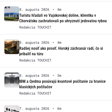
8. augusta 2026
•
4m
Turistu hľadali vo Vajskovskej doline, klientku v
Chorvátsku zachraňovali po uhryznutí jedovatou rybou
Redakcia TOUCHIT
8. augusta 2026
•
4m
Radšej nosiť ako prosiť. Horský záchranár radí, čo si
pribaliť na túru
Redakcia TOUCHIT
8. augusta 2026
•
3m
IBM a Qedma posúvajú kvantové počítanie za hranice
klasických počítačov
Redakcia TOUCHIT
7. augusta 2026
•
6m