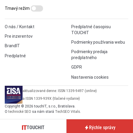
Tmavý režim
O nás / Kontakt
Predplatné časopisu
TOUCHIT
Pre inzerentov
Podmienky používania webu
BrandIT
Podmienky predaja
Predplatné
predplatného
GDPR
Nastavenia cookies
aktualizované denne: ISSN 1339-9497 (online)
a ISSN 1339-939X (tlačené vydanie)
Copyright © 2026 touchIT, s.r.o., Bratislava.
O
technické SEO
sa nám stará
TechSEO Vitals
.
TOUCHIT
Rýchle správy