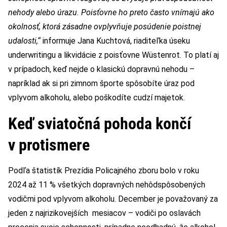
nehody alebo úrazu. Poisťovne ho preto často vnímajú ako
okolnosť, ktorá zásadne ovplyvňuje posúdenie poistnej
udalosti,“
informuje Jana Kuchtová, riaditeľka úseku
underwritingu a likvidácie z poisťovne Wüstenrot. To platí aj
v prípadoch, keď nejde o klasickú dopravnú nehodu –
napríklad ak si pri zimnom športe spôsobíte úraz pod
vplyvom alkoholu, alebo poškodíte cudzí majetok.
Keď sviatočná pohoda končí
v protismere
Podľa štatistík Prezídia Policajného zboru bolo v roku
2024 až 11 % všetkých dopravných nehôdspôsobených
vodičmi pod vplyvom alkoholu. December je považovaný za
jeden z najrizikovejších mesiacov – vodiči po oslavách