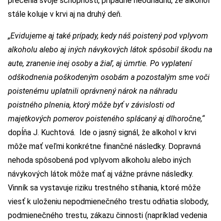
precenia svoje schopnosti, prípadne neodhadnú, že alkohol
stále koluje v krvi aj na druhý deň.
„Evidujeme aj také prípady, kedy náš poistený pod vplyvom
alkoholu alebo aj iných návykových látok spôsobil škodu na
aute, zranenie inej osoby a žiaľ, aj úmrtie. Po vyplatení
odškodnenia poškodeným osobám a pozostalým sme voči
poistenému uplatnili oprávnený nárok na náhradu
poistného plnenia, ktorý môže byť v závislosti od
majetkových pomerov poisteného splácaný aj dlhoročne,“
dopĺňa J. Kuchtová.
Ide o jasný signál, že alkohol v krvi
môže mať veľmi konkrétne finančné následky. Dopravná
nehoda spôsobená pod vplyvom alkoholu alebo iných
návykových látok môže mať aj vážne právne následky.
Vinník sa vystavuje riziku trestného stíhania, ktoré môže
viesť k uloženiu nepodmienečného trestu odňatia slobody,
podmienečného trestu, zákazu činnosti (napríklad vedenia