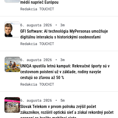
médií naprieč Európou
Redakcia TOUCHIT
6. augusta 2026
•
3m
GFI Software: AI technológia MyPersonas umožňuje
digitálnu interakciu s historickými osobnosťami
Redakcia TOUCHIT
6. augusta 2026
•
3m
UNIQA spustila letnú kampaň: Rekreačné športy sú v
cestovnom poistení už v základe, rodiny navyše
cestujú so zľavou až 50 %
Redakcia TOUCHIT
6. augusta 2026
•
5m
Slovak Telekom v prvom polroku zvýšil počet
zákazníkov, rozšíril optickú sieť a získal rekordný počet