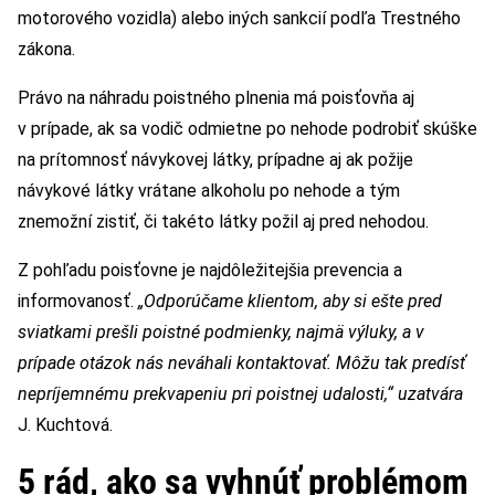
motorového vozidla) alebo iných sankcií podľa Trestného
zákona.
Právo na náhradu poistného plnenia má poisťovňa aj
v prípade, ak sa vodič odmietne po nehode podrobiť skúške
na prítomnosť návykovej látky, prípadne aj ak požije
návykové látky vrátane alkoholu po nehode a tým
znemožní zistiť, či takéto látky požil aj pred nehodou.
Z pohľadu poisťovne je najdôležitejšia prevencia a
informovanosť.
„Odporúčame klientom, aby si ešte pred
sviatkami prešli poistné podmienky, najmä výluky, a v
prípade otázok nás neváhali kontaktovať. Môžu tak predísť
nepríjemnému prekvapeniu pri poistnej udalosti,“ uzatvára
J. Kuchtová.
5 rád, ako sa vyhnúť problémom