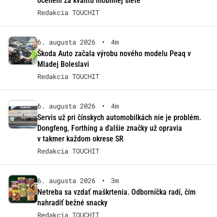
ocenení za kvalitu mobilnej siete
Redakcia TOUCHIT
6. augusta 2026
•
4m
Škoda Auto začala výrobu nového modelu Peaq v
Mladej Boleslavi
Redakcia TOUCHIT
6. augusta 2026
•
4m
Servis už pri čínskych automobilkách nie je problém.
Dongfeng, Forthing a ďalšie značky už opravia
v takmer každom okrese SR
Redakcia TOUCHIT
6. augusta 2026
•
3m
Netreba sa vzdať maškrtenia. Odborníčka radí, čím
nahradiť bežné snacky
Redakcia TOUCHIT