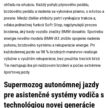
ohľadu na situáciu. Každý pohyb plynového pedálu,
brzdového pedálu a riadenia sa vykonáva priamo, s istotou a
presne. Medzi ďalšie atribúty patrí vynikajúca trakcia a,
vďaka jedinečnej funkcii Soft Stop, najplynulejší proces
brzdenia, aký kedy vozidlo značky BMW dosiahlo. Spotrebu
energie nového modelu BMW iX3 znížilo spojenie riadenia
pohonu, brzdového systému a rekuperácie energie. Pri
každodennej jazde sa 98 % brzdných manévrov realizuje
výlučne s využitím rekuperácie, bez použitia trecích bŕzd.
Tie nastupujú iba pri núdzovom brzdení a počas extrémne
športovej jazdy.
Supermozog autonómnej jazdy
pre asistenčné systémy vodiča s
technológiou novej generácie