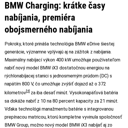
BMW Charging: krátke časy
nabíjania, premiéra
obojsmerného nabíjania
Pokroky, ktoré prináša technológia BMW eDrive šiestej
generácie, významne vplývajú aj na zážitok z nabíjania.
Maximálny nabíjací výkon 400 kW umožňuje používateľom
nabiť nový model BMW iX3 dostatočnou energiou na
rýchlonabíjacej stanici s jednosmerným prúdom (DC) s
napätím 800 V, čo umožňuje zvýšiť dojazd až o 372
[2]
kilometrov
za iba desať minút. Vysokonapäťová batéria
sa dokáže nabiť z 10 na 80 percent kapacity za 21 minút.
Vďaka technológii manažmentu batérie s integrovanou
prepínacou matricou, ktorú kompletne vyvinula spoločnosť
BMW Group, možno nový model BMW iX3 nabíjať aj zo