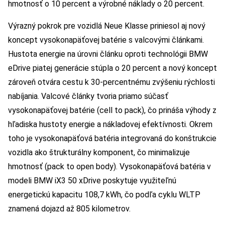
hmotnosť o 10 percent a výrobné náklady o 20 percent.
Výrazný pokrok pre vozidlá Neue Klasse priniesol aj nový
koncept vysokonapäťovej batérie s valcovými článkami.
Hustota energie na úrovni článku oproti technológii BMW
eDrive piatej generácie stúpla o 20 percent a nový koncept
zároveň otvára cestu k 30-percentnému zvýšeniu rýchlosti
nabíjania. Valcové články tvoria priamo súčasť
vysokonapäťovej batérie (cell to pack), čo prináša výhody z
hľadiska hustoty energie a nákladovej efektívnosti. Okrem
toho je vysokonapäťová batéria integrovaná do konštrukcie
vozidla ako štrukturálny komponent, čo minimalizuje
hmotnosť (pack to open body). Vysokonapäťová batéria v
modeli BMW iX3 50 xDrive poskytuje využiteľnú
energetickú kapacitu 108,7 kWh, čo podľa cyklu WLTP
znamená dojazd až 805 kilometrov.