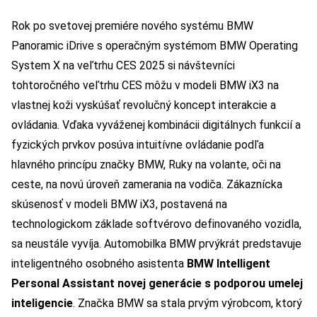
Rok po svetovej premiére nového systému BMW
Panoramic iDrive s operačným systémom BMW Operating
System X na veľtrhu CES 2025 si návštevníci
tohtoročného veľtrhu CES môžu v modeli BMW iX3 na
vlastnej koži vyskúšať revolučný koncept interakcie a
ovládania. Vďaka vyváženej kombinácii digitálnych funkcií a
fyzických prvkov posúva intuitívne ovládanie podľa
hlavného princípu značky BMW, Ruky na volante, oči na
ceste, na novú úroveň zamerania na vodiča. Zákaznícka
skúsenosť v modeli BMW iX3, postavená na
technologickom základe softvérovo definovaného vozidla,
sa neustále vyvíja. Automobilka BMW prvýkrát predstavuje
inteligentného osobného asistenta
BMW Intelligent
Personal Assistant novej generácie s podporou umelej
inteligencie
. Značka BMW sa stala prvým výrobcom, ktorý