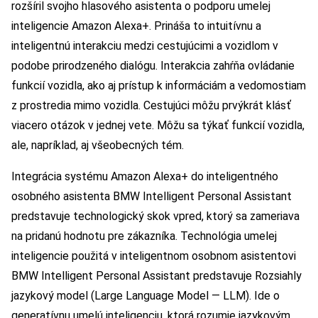
rozšíril svojho hlasového asistenta o podporu umelej
inteligencie Amazon Alexa+. Prináša to intuitívnu a
inteligentnú interakciu medzi cestujúcimi a vozidlom v
podobe prirodzeného dialógu. Interakcia zahŕňa ovládanie
funkcií vozidla, ako aj prístup k informáciám a vedomostiam
z prostredia mimo vozidla. Cestujúci môžu prvýkrát klásť
viacero otázok v jednej vete. Môžu sa týkať funkcií vozidla,
ale, napríklad, aj všeobecných tém.
Integrácia systému Amazon Alexa+ do inteligentného
osobného asistenta BMW Intelligent Personal Assistant
predstavuje technologický skok vpred, ktorý sa zameriava
na pridanú hodnotu pre zákazníka. Technológia umelej
inteligencie použitá v inteligentnom osobnom asistentovi
BMW Intelligent Personal Assistant predstavuje Rozsiahly
jazykový model (Large Language Model — LLM). Ide o
generatívnu umelú inteligenciu, ktorá rozumie jazykovým