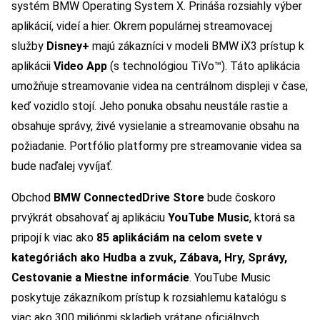
systém BMW Operating System X. Prináša rozsiahly výber
aplikácií, videí a hier. Okrem populárnej streamovacej
služby
Disney+
majú zákazníci v modeli BMW iX3 prístup k
aplikácii
Video App
(s technológiou TiVo™). Táto aplikácia
umožňuje streamovanie videa na centrálnom displeji v čase,
keď vozidlo stojí. Jeho ponuka obsahu neustále rastie a
obsahuje správy, živé vysielanie a streamovanie obsahu na
požiadanie. Portfólio platformy pre streamovanie videa sa
bude naďalej vyvíjať.
Obchod
BMW ConnectedDrive Store
bude čoskoro
prvýkrát obsahovať aj aplikáciu
YouTube Music
, ktorá sa
pripojí k viac ako
85 aplikáciám na celom svete v
kategóriách ako Hudba a zvuk, Zábava, Hry, Správy,
Cestovanie a Miestne informácie
. YouTube Music
poskytuje zákazníkom prístup k rozsiahlemu katalógu s
viac ako 300 miliónmi skladieb vrátane oficiálnych