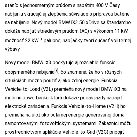
staníc s jednosmerným prúdom s napätím 400 V. Časy
nabíjania skracujú aj zlepšenia súvisiace s prípravou batérie
na nabíjanie. Nový model BMW iX3 50 xDrive sa štandardne
dokáže nabíjať striedavým prúdom (AC) s výkonom 11 kW,
[3]
možnosť 22 kW
palubnej nabíjačky tvorí súčasť voliteľnej
výbavy.
Nový model BMW iX3 poskytuje aj rozsiahle funkcie
[3]
obojsmerného nabíjania
, čo znamená, že ho v rôznych
situáciách možno použiť aj ako zdroj energie. Funkcia
Vehicle-to-Load (V2L) premieňa nový model BMW iX3 na
mobilnú powerbanku, ktorá dokáže počas jazdy napájať
elektrické zariadenia. Funkcia Vehicle-to-Home (V2H) ho
premieňa na úložisko solárnej energie generovanej doma
namontovanými fotovoltickými systémami. Zákazníci môžu
prostredníctvom aplikácie Vehicle-to-Grid (V2G) pripojiť