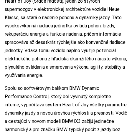
Heart of Joy (Srdce radosti), jeden zo štyroch
supermozgov v elektronickej architektúre vozidiel Neue
Klasse, sa stará o riadenie pohonu a dynamiky jazdy. Táto
vysokovýkonná riadiaca jednotka ovláda pohon, brzdy,
rekuperáciu energie a funkcie riadenia, pričom informácie
spracováva až desaťkrát rýchlejšie ako konvenčné riadiace
jednotky. Vďaka tomu vozidlo naplno využije potenciál
elektrického pohonu z hľadiska okamžitého nárastu výkonu,
plynulého ovládania a smerovania výkonu, agility, stability a
využívania energie.
Spolu so softvérovým balíkom BMW Dynamic
Performance Control, ktorý bol vyvinutý kompletne
interne, vypočítava systém Heart of Joy všetky parametre
dynamiky jazdy s novou úrovňou rýchlosti a presnosti. Vodič
a cestujúci v novom modeli BMW iX3 zažijú jedinečne
harmonický a pre značku BMW typický pocit z jazdy bez