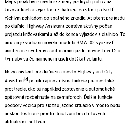
Maps proaktívne navrhuje zmeny jazdných pruhov na
križovatkách a výjazdoch z diaľnice, čo stačí potvrdiť
rýchlym pohľadom do spätného zrkadla. Asistent pre jazdu
po diaľnici Highway Assistant zostáva aktívny počas
prejazdu križovatkami a až do konca výjazdov z diaľnice. To
umožňuje vodičom nového modelu BMW iX3 využívať
asistenčné systémy a autonómnu jazdu úrovne Level 2 s
tým, aby sa čo najmenej museli dotýkať volantu.
Nový asistent pre diaľnicu a mesto Highway and City
[4]
Assistant
ponúka aj inovatívne funkcie pre mestské
prostredie, ako sú napríklad zastavenie a automatické
opätovné rozbehnutie na semaforoch. Ďalšie funkcie
podpory vodiča pre zložité jazdné situácie v meste budú
neskôr dostupné prostredníctvom bezdrôtových
aktualizácií softvéru.