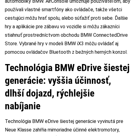
automobilky BMW. AirConsole umožňuje používateľom, aby
používali vlastné smartfóny ako ovládače, takže všetci
cestujúci môžu hrať spolu, alebo súťažiť proti sebe. Ďalšie
hry a aplikácie pre zábavu vo vozidle si môžu zákazníci
stiahnuť prostredníctvom obchodu BMW ConnectedDrive
Store. Vybrané hry v modeli BMW iX3 môžu ovládať aj
pomocou ovládačov Bluetooth z bežných herných konzol.
Technológia BMW eDrive šiestej
generácie: vyššia účinnosť,
dlhší dojazd, rýchlejšie
nabíjanie
Technológia BMW eDrive šiestej generácie vyvinutá pre
Neue Klasse zahŕňa mimoriadne účinné elektromotory,