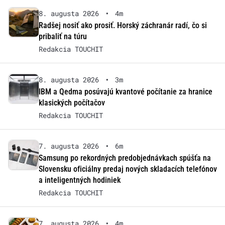
8. augusta 2026
•
4m
Radšej nosiť ako prosiť. Horský záchranár radí, čo si
pribaliť na túru
Redakcia TOUCHIT
8. augusta 2026
•
3m
IBM a Qedma posúvajú kvantové počítanie za hranice
klasických počítačov
Redakcia TOUCHIT
7. augusta 2026
•
6m
Samsung po rekordných predobjednávkach spúšťa na
Slovensku oficiálny predaj nových skladacích telefónov
a inteligentných hodiniek
Redakcia TOUCHIT
7. augusta 2026
•
4m