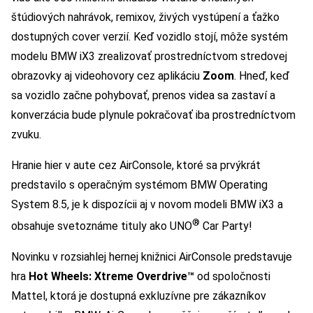
štúdiových nahrávok, remixov, živých vystúpení a ťažko
dostupných cover verzií. Keď vozidlo stojí, môže systém
modelu BMW iX3 zrealizovať prostredníctvom stredovej
obrazovky aj videohovory cez aplikáciu
Zoom
. Hneď, keď
sa vozidlo začne pohybovať, prenos videa sa zastaví a
konverzácia bude plynule pokračovať iba prostredníctvom
zvuku.
Hranie hier v aute cez AirConsole, ktoré sa prvýkrát
predstavilo s operačným systémom BMW Operating
System 8.5, je k dispozícii aj v novom modeli BMW iX3 a
®
obsahuje svetoznáme tituly ako UNO
Car Party!
Novinku v rozsiahlej hernej knižnici AirConsole predstavuje
hra
Hot Wheels: Xtreme Overdrive™
od spoločnosti
Mattel, ktorá je dostupná exkluzívne pre zákazníkov