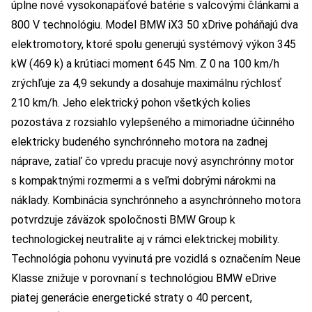
úplne nové vysokonapäťové batérie s valcovými článkami a
800 V technológiu. Model BMW iX3 50 xDrive poháňajú dva
elektromotory, ktoré spolu generujú systémový výkon 345
kW (469 k) a krútiaci moment 645 Nm. Z 0 na 100 km/h
zrýchľuje za 4,9 sekundy a dosahuje maximálnu rýchlosť
210 km/h. Jeho elektrický pohon všetkých kolies
pozostáva z rozsiahlo vylepšeného a mimoriadne účinného
elektricky budeného synchrónneho motora na zadnej
náprave, zatiaľ čo vpredu pracuje nový asynchrónny motor
s kompaktnými rozmermi a s veľmi dobrými nárokmi na
náklady. Kombinácia synchrónneho a asynchrónneho motora
potvrdzuje záväzok spoločnosti BMW Group k
technologickej neutralite aj v rámci elektrickej mobility.
Technológia pohonu vyvinutá pre vozidlá s označením Neue
Klasse znižuje v porovnaní s technológiou BMW eDrive
piatej generácie energetické straty o 40 percent,