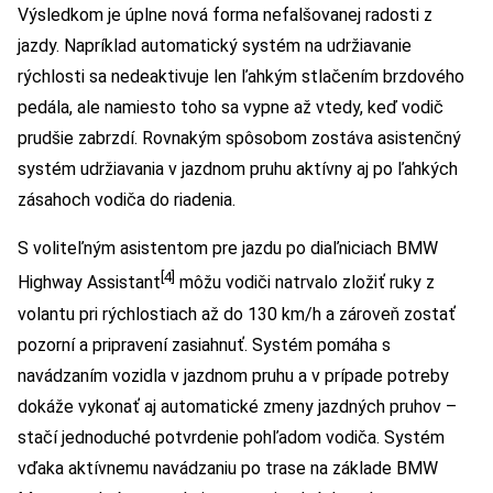
Výsledkom je úplne nová forma nefalšovanej radosti z
jazdy. Napríklad automatický systém na udržiavanie
rýchlosti sa nedeaktivuje len ľahkým stlačením brzdového
pedála, ale namiesto toho sa vypne až vtedy, keď vodič
prudšie zabrzdí. Rovnakým spôsobom zostáva asistenčný
systém udržiavania v jazdnom pruhu aktívny aj po ľahkých
zásahoch vodiča do riadenia.
S voliteľným asistentom pre jazdu po diaľniciach BMW
[4]
Highway Assistant
môžu vodiči natrvalo zložiť ruky z
volantu pri rýchlostiach až do 130 km/h a zároveň zostať
pozorní a pripravení zasiahnuť. Systém pomáha s
navádzaním vozidla v jazdnom pruhu a v prípade potreby
dokáže vykonať aj automatické zmeny jazdných pruhov –
stačí jednoduché potvrdenie pohľadom vodiča. Systém
vďaka aktívnemu navádzaniu po trase na základe BMW