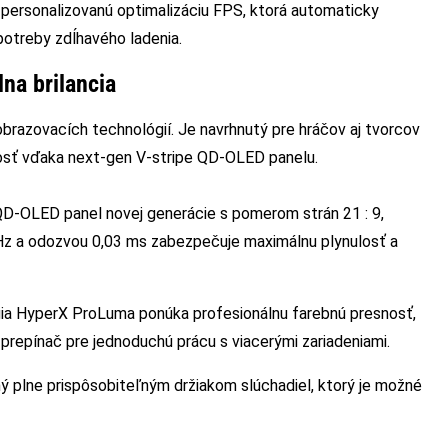
personalizovanú optimalizáciu FPS, ktorá automaticky
potreby zdĺhavého ladenia.
na brilancia
azovacích technológií. Je navrhnutý pre hráčov aj tvorcov
snosť vďaka next-gen V-stripe QD-OLED panelu.
QD-OLED panel novej generácie s pomerom strán 21 : 9,
z a odozvou 0,03 ms zabezpečuje maximálnu plynulosť a
ia HyperX ProLuma ponúka profesionálnu farebnú presnosť,
repínač pre jednoduchú prácu s viacerými zariadeniami.
ý plne prispôsobiteľným držiakom slúchadiel, ktorý je možné