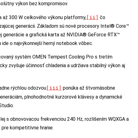
bsolútny výkon bez kompromisov.
[ii]
a až 300 W celkového výkonu platformy,
čo
zajúcej generácii. Základom sú nové procesory Intel® Core™
j generácie a grafická karta až NVIDIA® GeForce RTX™
 ide o najvýkonnejší herný notebook vôbec.
covaný systém OMEN Tempest Cooling Pro s tretím
ky zvyšuje účinnosť chladenia a udržiava stabilný výkon aj
[iii]
iadne rýchlou odozvou
ponúka až štvornásobne
eneráciám, plnohodnotné kurzorové klávesy a dynamické
Studio.
lej s obnovovacou frekvenciou 240 Hz, rozlíšením WQXGA a
 pre kompetitívne hranie.