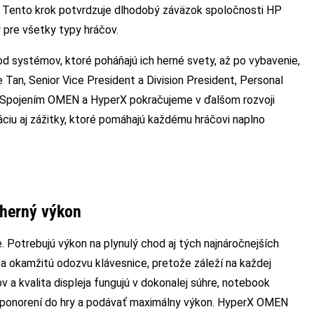
ru. Tento krok potvrdzuje dlhodobý záväzok spoločnosti HP
y pre všetky typy hráčov.
od systémov, ktoré poháňajú ich herné svety, až po vybavenie,
 Tan, Senior Vice President a Division President, Personal
 „Spojením OMEN a HyperX pokračujeme v ďalšom rozvoji
áciu aj zážitky, ktoré pomáhajú každému hráčovi naplno
herný výkon
. Potrebujú výkon na plynulý chod aj tých najnáročnejších
 a okamžitú odozvu klávesnice, pretože záleží na každej
v a kvalita displeja fungujú v dokonalej súhre, notebook
e ponorení do hry a podávať maximálny výkon. HyperX OMEN