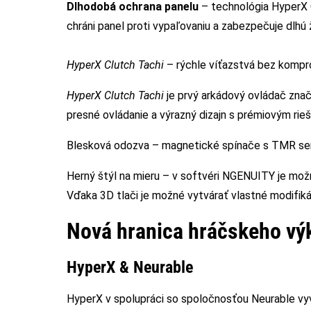
Dlhodobá ochrana panelu
– technológia HyperX 
chráni panel proti vypaľovaniu a zabezpečuje dlhú 
HyperX Clutch Tachi
– rýchle víťazstvá bez komp
HyperX Clutch Tachi
je prvý arkádový ovládač znač
presné ovládanie a výrazný dizajn s prémiovým rie
Blesková odozva – magnetické spínače s TMR sen
Herný štýl na mieru – v softvéri NGENUITY je možné
Vďaka 3D tlači je možné vytvárať vlastné modifikáci
Nová hranica hráčskeho vý
HyperX & Neurable
HyperX v spolupráci so spoločnosťou Neurable vy