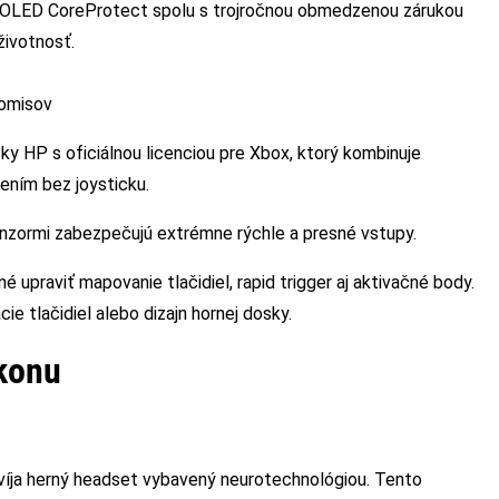
OLED CoreProtect spolu s trojročnou obmedzenou zárukou
životnosť.
romisov
ky HP s oficiálnou licenciou pre Xbox, ktorý kombinuje
šením bez joysticku.
zormi zabezpečujú extrémne rýchle a presné vstupy.
 upraviť mapovanie tlačidiel, rapid trigger aj aktivačné body.
e tlačidiel alebo dizajn hornej dosky.
konu
víja herný headset vybavený neurotechnológiou. Tento