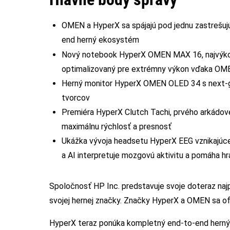
OMEN a HyperX sa spájajú pod jednu zastrešuj
end herný ekosystém
Nový notebook HyperX OMEN MAX 16, najvýkonn
optimalizovaný pre extrémny výkon vďaka OMEN
Herný monitor HyperX OMEN OLED 34 s next-g
tvorcov
Premiéra HyperX Clutch Tachi, prvého arkádové
maximálnu rýchlosť a presnosť
Ukážka vývoja headsetu HyperX EEG vznikajúce
a AI interpretuje mozgovú aktivitu a pomáha h
Spoločnosť HP Inc. predstavuje svoje doteraz najp
svojej hernej značky. Značky HyperX a OMEN sa ofi
HyperX teraz ponúka kompletný end-to-end herný zá