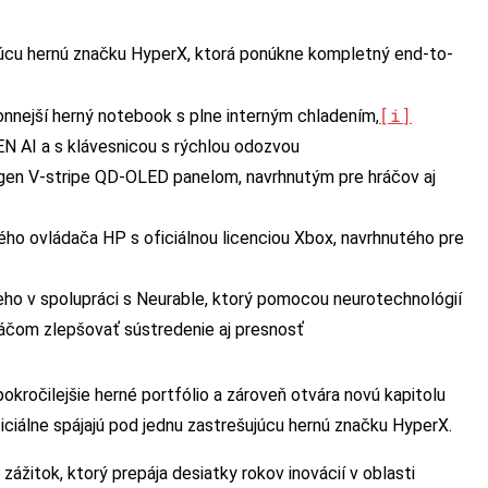
úcu hernú značku HyperX, ktorá ponúkne kompletný end-to-
[i]
ejší herný notebook s plne interným chladením,
 AI a s klávesnicou s rýchlou odozvou
en V-stripe QD-OLED panelom, navrhnutým pre hráčov aj
ho ovládača HP s oficiálnou licenciou Xbox, navrhnutého pre
ho v spolupráci s Neurable, ktorý pomocou neurotechnológií
ráčom zlepšovať sústredenie aj presnosť
okročilejšie herné portfólio a zároveň otvára novú kapitolu
ciálne spájajú pod jednu zastrešujúcu hernú značku HyperX.
žitok, ktorý prepája desiatky rokov inovácií v oblasti