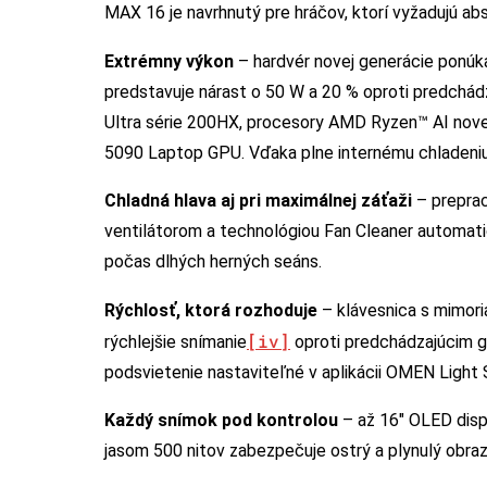
MAX 16 je navrhnutý pre hráčov, ktorí vyžadujú a
Extrémny výkon
– hardvér novej generácie ponúk
predstavuje nárast o 50 W a 20 % oproti predchád
Ultra série 200HX, procesory AMD Ryzen™ AI nove
5090 Laptop GPU. Vďaka plne internému chladeniu
Chladná hlava aj pri maximálnej záťaži
– prepra
ventilátorom a technológiou Fan Cleaner automatic
počas dlhých herných seáns.
Rýchlosť, ktorá rozhoduje
– klávesnica s mimor
[iv]
rýchlejšie snímanie
oproti predchádzajúcim g
podsvietenie nastaviteľné v aplikácii OMEN Light 
Každý snímok pod kontrolou
– až 16″ OLED disp
jasom 500 nitov zabezpečuje ostrý a plynulý obraz