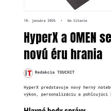
10. januára 2026
•
6m čítanie
HyperX a OMEN se
novú éru hrania
Redakcia TOUCHIT
HyperX predstavuje nový herný noteb
výkon, personalizáciu a pohlcujúci 
Hlavné body správy