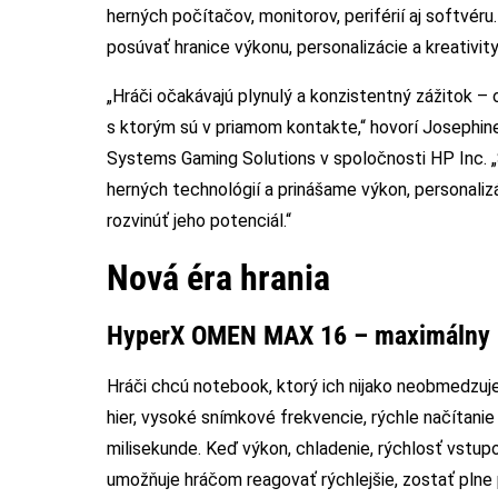
herných počítačov, monitorov, periférií aj softvé
posúvať hranice výkonu, personalizácie a kreativit
„Hráči očakávajú plynulý a konzistentný zážitok – 
s ktorým sú v priamom kontakte,“ hovorí Josephine
Systems Gaming Solutions v spoločnosti HP Inc.
herných technológií a prinášame výkon, personaliz
rozvinúť jeho potenciál.“
Nová éra hrania
HyperX OMEN MAX 16 – maximálny 
Hráči chcú notebook, ktorý ich nijako neobmedzuje
hier, vysoké snímkové frekvencie, rýchle načítanie
milisekunde. Keď výkon, chladenie, rýchlosť vstupo
umožňuje hráčom reagovať rýchlejšie, zostať pln