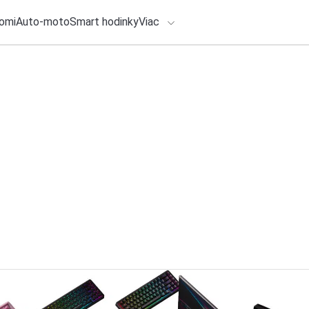
omi
Auto-moto
Smart hodinky
Viac
HLO BY VÁS ZAUJÍMAŤ
lačové správy
ADÁVANIA
27. júla 2026
•
2m
Ovládnite festival
Zadajte frázu pre vyhľadanie
najštýlovejším „aud
Redakcia TOUCHIT