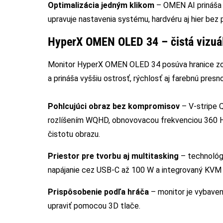
Optimalizácia jedným klikom
– OMEN AI prináša 
upravuje nastavenia systému, hardvéru aj hier bez 
HyperX OMEN OLED 34 – čistá vizuál
Monitor HyperX OMEN OLED 34 posúva hranice zobr
a prináša vyššiu ostrosť, rýchlosť aj farebnú pre
Pohlcujúci obraz bez kompromisov
– V-stripe 
rozlíšením WQHD, obnovovacou frekvenciou 360 H
čistotu obrazu.
Priestor pre tvorbu aj multitasking
– technológ
napájanie cez USB-C až 100 W a integrovaný KVM p
Prispôsobenie podľa hráča
– monitor je vybaven
upraviť pomocou 3D tlače.