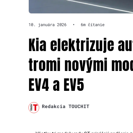
10. januára 2026
•
6m čítanie
Kia elektrizuje a
tromi novými mod
EV4 a EV5
Redakcia TOUCHIT