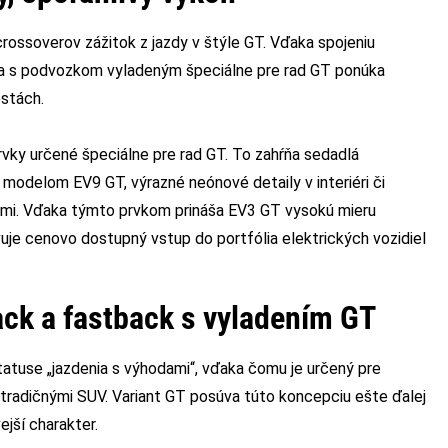
ssoverov zážitok z jazdy v štýle GT. Vďaka spojeniu
ia s podvozkom vyladeným špeciálne pre rad GT ponúka
estách.
rvky určené špeciálne pre rad GT. To zahŕňa sedadlá
 modelom EV9 GT, výrazné neónové detaily v interiéri či
ami. Vďaka týmto prvkom prináša EV3 GT vysokú mieru
uje cenovo dostupný vstup do portfólia elektrických vozidiel
ck a fastback s vyladením GT
atuse „jazdenia s výhodami“, vďaka čomu je určený pre
tradičnými SUV. Variant GT posúva túto koncepciu ešte ďalej
ejší charakter.