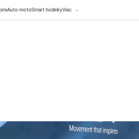
omi
Auto-moto
Smart hodinky
Viac
HLO BY VÁS ZAUJÍMAŤ
lačové správy
4. augusta 2026
•
5m
ADÁVANIA
Sony predstavuje 
superteleobjektív
Zadajte frázu pre vyhľadanie
Redakcia TOUCHIT