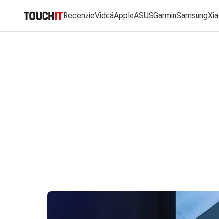
Recenzie
Videá
Apple
ASUS
Garmin
Samsung
Xia
MO
Katalóg zariadení
Všetko
Recenzie
Videá
Tipy, triky, návody
T
Porovnať zariadenia
VÝSLEDKY VYHĽ
Tlačové správy
Predplatné časopisu