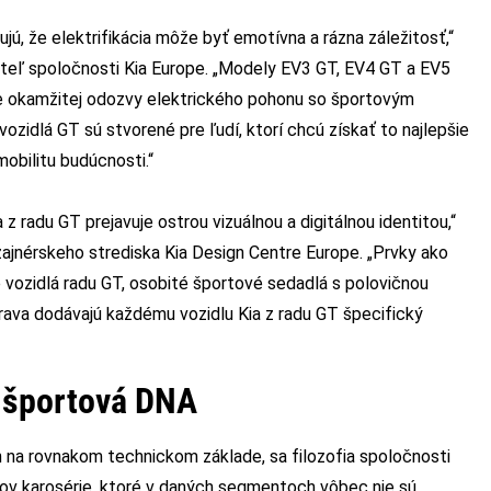
ú, že elektrifikácia môže byť emotívna a rázna záležitosť,“
diteľ spoločnosti Kia Europe. „Modely EV3 GT, EV4 GT a EV5
e okamžitej odozvy elektrického pohonu so športovým
zidlá GT sú stvorené pre ľudí, ktorí chcú získať to najlepšie
obilitu budúcnosti.“
 z radu GT prejavuje ostrou vizuálnou a digitálnou identitou,“
izajnérskeho strediska Kia Design Centre Europe. „Prvky ako
e vozidlá radu GT, osobité športové sedadlá s polovičnou
rava dodávajú každému vozidlu Kia z radu GT špecifický
 športová DNA
na rovnakom technickom základe, sa filozofia spoločnosti
ýlov karosérie, ktoré v daných segmentoch vôbec nie sú