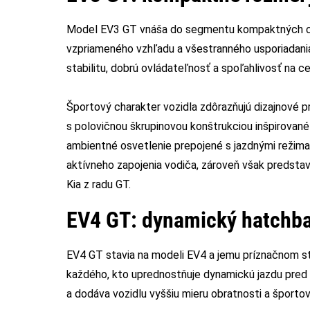
Model EV3 GT vnáša do segmentu kompaktných cro
vzpriameného vzhľadu a všestranného usporiadan
stabilitu, dobrú ovládateľnosť a spoľahlivosť na c
Športový charakter vozidla zdôrazňujú dizajnové p
s polovičnou škrupinovou konštrukciou inšpirované
ambientné osvetlenie prepojené s jazdnými režim
aktívneho zapojenia vodiča, zároveň však predstav
Kia z radu GT.
EV4 GT: dynamický hatchba
EV4 GT stavia na modeli EV4 a jemu príznačnom st
každého, kto uprednostňuje dynamickú jazdu pred 
a dodáva vozidlu vyššiu mieru obratnosti a športov