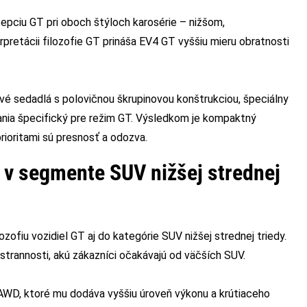
pciu GT pri oboch štýloch karosérie – nižšom,
rpretácii filozofie GT prináša EV4 GT vyššiu mieru obratnosti
vé sedadlá s polovičnou škrupinovou konštrukciou, špeciálny
hrania špecifický pre režim GT. Výsledkom je kompaktný
ioritami sú presnosť a odozva.
 v segmente SUV nižšej strednej
zofiu vozidiel GT aj do kategórie SUV nižšej strednej triedy.
trannosti, akú zákazníci očakávajú od väčších SUV.
WD, ktoré mu dodáva vyššiu úroveň výkonu a krútiaceho