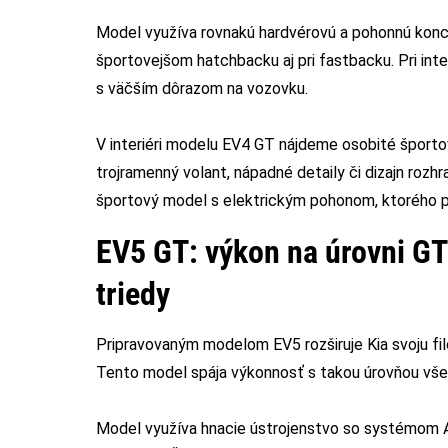
Model využíva rovnakú hardvérovú a pohonnú konce
športovejšom hatchbacku aj pri fastbacku. Pri inte
s väčším dôrazom na vozovku.
V interiéri modelu EV4 GT nájdeme osobité športo
trojramenný volant, nápadné detaily či dizajn roz
športový model s elektrickým pohonom, ktorého pr
EV5 GT: výkon na úrovni GT
triedy
Pripravovaným modelom EV5 rozširuje Kia svoju filo
Tento model spája výkonnosť s takou úrovňou všes
Model využíva hnacie ústrojenstvo so systémom A