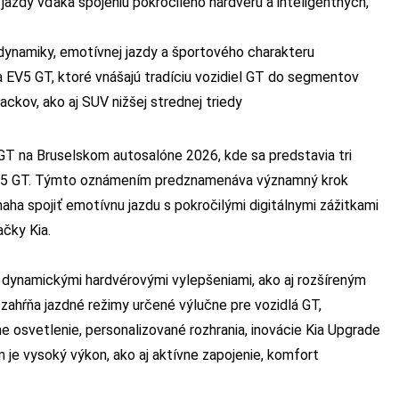
 jazdy vďaka spojeniu pokročilého hardvéru a inteligentných,
dynamiky, emotívnej jazdy a športového charakteru
a EV5 GT, ktoré vnášajú tradíciu vozidiel GT do segmentov
kov, ako aj SUV nižšej strednej triedy
 GT na Bruselskom autosalóne 2026, kde sa predstavia tri
 EV5 GT. Týmto oznámením predznamenáva významný krok
snaha spojiť emotívnu jazdu s pokročilými digitálnymi zážitkami
ačky Kia.
 dynamickými hardvérovými vylepšeniami, ako aj rozšíreným
ahŕňa jazdné režimy určené výlučne pre vozidlá GT,
e osvetlenie, personalizované rozhrania, inovácie Kia Upgrade
 je vysoký výkon, ako aj aktívne zapojenie, komfort