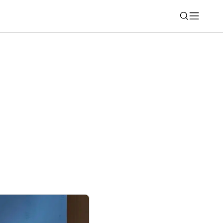
Nájsť
FE 100-400MM F5.6-8 OSS, ideálny
 so zoomom pre hobby fotografov