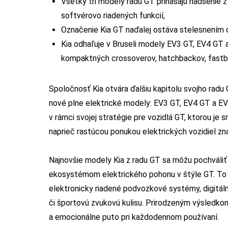
Všetky tri modely radu GT prinášajú nadšenie z
softvérovo riadených funkcií,
Označenie Kia GT naďalej ostáva stelesnením 
Kia odhaľuje v Bruseli modely EV3 GT, EV4 GT 
kompaktných crossoverov, hatchbackov, fastbac
Spoločnosť Kia otvára ďalšiu kapitolu svojho radu
nové plne elektrické modely: EV3 GT, EV4 GT a
v rámci svojej stratégie pre vozidlá GT, ktorou je 
naprieč rastúcou ponukou elektrických vozidiel zn
Najnovšie modely Kia z radu GT sa môžu pochváliť
ekosystémom elektrického pohonu v štýle GT. To z
elektronicky riadené podvozkové systémy, digitáln
či športovú zvukovú kulisu. Prirodzeným výsledkom
a emocionálne puto pri každodennom používaní.