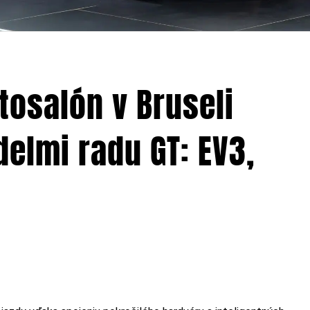
utosalón v Bruseli
elmi radu GT: EV3,