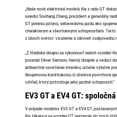
„Naše nové elektrické modely Kia z radu GT dokazuj
uviedol Soohang Chang, prezident a generálny ria
GT prinesú pútavú, sebavedomú jazdu ako spojeni
charakterom a všestrannými schopnosťami. Tieto vo
z oboch svetov: vzrušenie a zároveň zodpovednú m
„Z hľadiska dizajnu sa výkonnosť našich vozidiel Kia
povedal Oliver Samson, hlavný dizajnér a vedúci d
ambientné osvetlenie interiéru, určené výlučne pr
škrupinovou konštrukciou či účelová povrchová úp
vzhľad, ktorý potvrdzuje jeho jazdné schopnosti.“
EV3 GT a EV4 GT: spoločná
V prípade modelov EV3 GT a EV4 GT, postavených 
Kia týkajúca sa vozidiel GT pretavuje do troch št