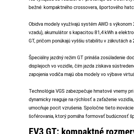
bežné: kompaktného crossovera, športového hatc
Obidva modely využívajú systém AWD s výkonom 
vzadu), akumulátor s kapacitou 81,4 kWh a elektro
GT, pričom ponúkajú vyššiu stabilitu v zákrutách 
Špeciálny jazdný režim GT prináša zosúladenie dod
displejoch vo vozidle, čím jazda získava sústreden
zapojenia vodiča majú oba modely vo výbave virtuá
Technológia VGS zabezpečuje hmatové vnemy pri zr
dynamicky reaguje na rýchlosť a zaťaženie vozidla,
umocňuje pocit vzrušenia. Spoločne tieto inovácie
šoférovania, ktorý pomáha formovať budúcnosť špo
EV3 GT: kompaktné rozmery