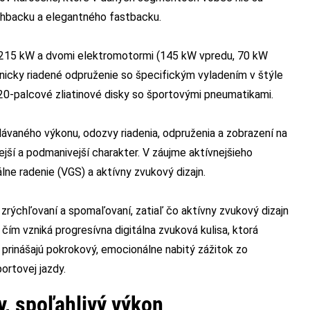
hbacku a elegantného fastbacku.
215 kW a dvomi elektromotormi (145 kW vpredu, 70 kW
nicky riadené odpruženie so špecifickým vyladením v štýle
a 20-palcové zliatinové disky so športovými pneumatikami.
ávaného výkonu, odozvy riadenia, odpruženia a zobrazení na
ejší a podmanivejší charakter. V záujme aktívnejšieho
lne radenie (VGS) a aktívny zvukový dizajn.
ýchľovaní a spomaľovaní, zatiaľ čo aktívny zvukový dizajn
 čím vzniká progresívna digitálna zvuková kulisa, ktorá
 prinášajú pokrokový, emocionálne nabitý zážitok zo
rtovej jazdy.
, spoľahlivý výkon