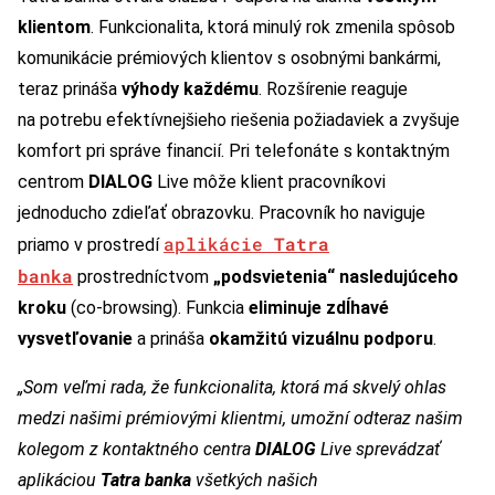
klientom
. Funkcionalita, ktorá minulý rok zmenila spôsob
komunikácie prémiových klientov s osobnými bankármi,
teraz prináša
výhody každému
. Rozšírenie reaguje
na potrebu efektívnejšieho riešenia požiadaviek a zvyšuje
komfort pri správe financií. Pri telefonáte s kontaktným
centrom
DIALOG
Live môže klient pracovníkovi
jednoducho zdieľať obrazovku. Pracovník ho naviguje
aplikácie
Tatra
priamo v prostredí
banka
prostredníctvom
„podsvietenia“ nasledujúceho
kroku
(co-browsing). Funkcia
eliminuje zdĺhavé
vysvetľovanie
a prináša
okamžitú vizuálnu podporu
.
„Som veľmi rada, že funkcionalita, ktorá má skvelý ohlas
medzi našimi prémiovými klientmi, umožní odteraz našim
kolegom z kontaktného centra
DIALOG
Live sprevádzať
aplikáciou
Tatra banka
všetkých našich