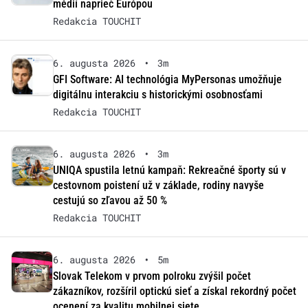
médií naprieč Európou
Redakcia TOUCHIT
6. augusta 2026
•
3m
GFI Software: AI technológia MyPersonas umožňuje
digitálnu interakciu s historickými osobnosťami
Redakcia TOUCHIT
6. augusta 2026
•
3m
UNIQA spustila letnú kampaň: Rekreačné športy sú v
cestovnom poistení už v základe, rodiny navyše
cestujú so zľavou až 50 %
Redakcia TOUCHIT
6. augusta 2026
•
5m
Slovak Telekom v prvom polroku zvýšil počet
zákazníkov, rozšíril optickú sieť a získal rekordný počet
ocenení za kvalitu mobilnej siete