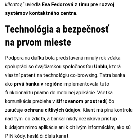
klientov,“
uviedla
Eva Fedorová z tímu pre rozvoj
systémov kontaktného centra
.
Technológia a bezpečnosť
na prvom mieste
Podpora na diaľku bola predstavená minulý rok vďaka
spolupráci so švajčiarskou spoločnosťou
Unblu
, ktorá
vlastní patent na technológiu co-browsing. Tatra banka
ako
prvá banka v regióne
implementovala túto
funkcionalitu priamo do mobilnej aplikácie. Všetka
komunikácia prebieha v
šifrovanom prostredí
, čo
zaručuje
ochranu citlivých údajov
. Klient má plnú kontrolu
nad tým, čo zdieľa, a bankár nikdy nezískava prístup
k údajom mimo aplikácie ani k citlivým informáciám, ako sú
PIN kódy, heslá či čísla kariet.