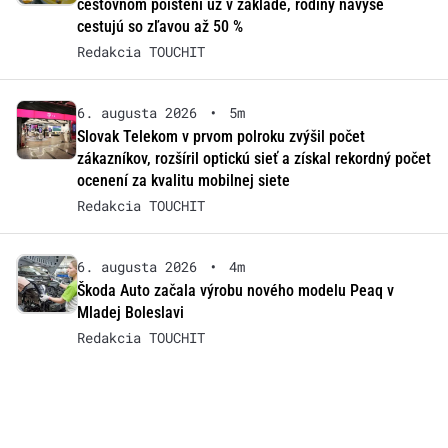
cestovnom poistení už v základe, rodiny navyše
cestujú so zľavou až 50 %
Redakcia TOUCHIT
6. augusta 2026
•
5m
Slovak Telekom v prvom polroku zvýšil počet
zákazníkov, rozšíril optickú sieť a získal rekordný počet
ocenení za kvalitu mobilnej siete
Redakcia TOUCHIT
6. augusta 2026
•
4m
Škoda Auto začala výrobu nového modelu Peaq v
Mladej Boleslavi
Redakcia TOUCHIT