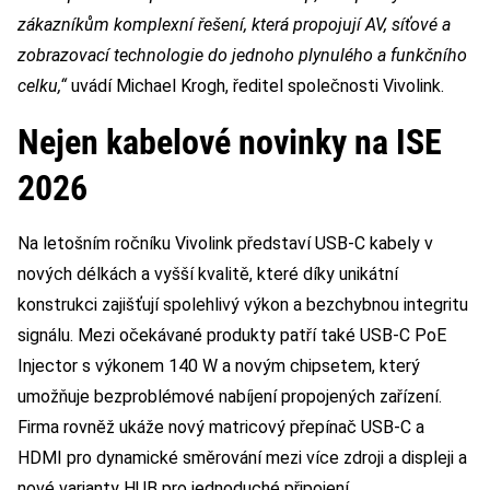
zákazníkům komplexní řešení, která propojují AV, síťové a
zobrazovací technologie do jednoho plynulého a funkčního
celku,“
uvádí Michael Krogh,
ředitel společnosti Vivolink.
Nejen kabelové novinky na ISE
2026
Na letošním ročníku Vivolink představí USB-C kabely v
nových délkách a vyšší kvalitě, které díky unikátní
konstrukci zajišťují spolehlivý výkon a bezchybnou integritu
signálu. Mezi očekávané produkty patří také USB-C PoE
Injector s výkonem 140 W a novým chipsetem, který
umožňuje bezproblémové nabíjení propojených zařízení.
Firma rovněž ukáže nový matricový přepínač USB-C a
HDMI pro dynamické směrování mezi více zdroji a displeji a
nové varianty HUB pro jednoduché připojení