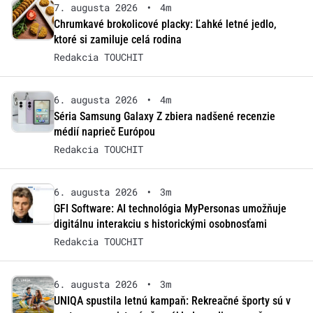
7. augusta 2026
•
4m
Chrumkavé brokolicové placky: Ľahké letné jedlo,
ktoré si zamiluje celá rodina
Redakcia TOUCHIT
6. augusta 2026
•
4m
Séria Samsung Galaxy Z zbiera nadšené recenzie
médií naprieč Európou
Redakcia TOUCHIT
6. augusta 2026
•
3m
GFI Software: AI technológia MyPersonas umožňuje
digitálnu interakciu s historickými osobnosťami
Redakcia TOUCHIT
6. augusta 2026
•
3m
UNIQA spustila letnú kampaň: Rekreačné športy sú v