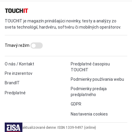
TOUCHIT je magazín prinášajúci novinky, testy a analýzy zo
sveta technológií, hardvéru, softvéru či mobilných operátorov.
Tmavý režim
O nás / Kontakt
Predplatné časopisu
TOUCHIT
Pre inzerentov
Podmienky používania webu
BrandIT
Podmienky predaja
Predplatné
predplatného
GDPR
Nastavenia cookies
aktualizované denne: ISSN 1339-9497 (online)