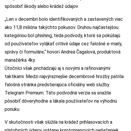
spôsobiť škody alebo krádež údajov.
„Len v decembri bolo identifikovaných a zastavených viac
ako 11,8 milióna takýchto pokusov. Druhou najčastejšou
kategóriou bol phishing, teda podvody, ktoré sa pokúšajú
od používateľov vylákať citlivé údaje cez falošné e-maily,
správy či formuláre,“ hovorí Andrea Čagalová, produktová
manažérka 4ky.
Útočníci však prichádzajú aj s novými a rafinovanými
taktikami. Medzi najvýraznejšie decembrové hrozby patrila
falošná stránka predstierajúca oficiálny web služby
Telegram Premium. Táto podvodná verzia sa snažila
pôsobiť dôveryhodne a lákala používateľov na výhodnú
ponuku.
V skutočnosti však slúžila na krádež prihlasovacích a
platobných údajov vrátane kryptomenových peňaženiek.