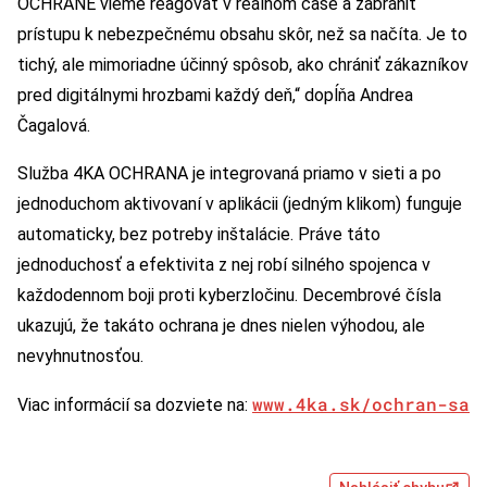
OCHRANE vieme reagovať v reálnom čase a zabrániť
prístupu k nebezpečnému obsahu skôr, než sa načíta. Je to
tichý, ale mimoriadne účinný spôsob, ako chrániť zákazníkov
pred digitálnymi hrozbami každý deň,“ dopĺňa Andrea
Čagalová.
Služba 4KA OCHRANA je integrovaná priamo v sieti a po
jednoduchom aktivovaní v aplikácii (jedným klikom) funguje
automaticky, bez potreby inštalácie. Práve táto
jednoduchosť a efektivita z nej robí silného spojenca v
každodennom boji proti kyberzločinu. Decembrové čísla
ukazujú, že takáto ochrana je dnes nielen výhodou, ale
nevyhnutnosťou.
www.4ka.sk/ochran-sa
Viac informácií sa dozviete na: