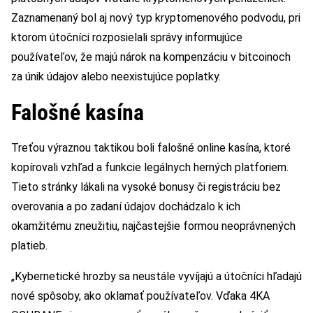
Zaznamenaný bol aj nový typ kryptomenového podvodu, pri
ktorom útočníci rozposielali správy informujúce
používateľov, že majú nárok na kompenzáciu v bitcoinoch
za únik údajov alebo neexistujúce poplatky.
Falošné kasína
Treťou výraznou taktikou boli falošné online kasína, ktoré
kopírovali vzhľad a funkcie legálnych herných platforiem.
Tieto stránky lákali na vysoké bonusy či registráciu bez
overovania a po zadaní údajov dochádzalo k ich
okamžitému zneužitiu, najčastejšie formou neoprávnených
platieb.
„Kybernetické hrozby sa neustále vyvíjajú a útočníci hľadajú
nové spôsoby, ako oklamať používateľov. Vďaka 4KA