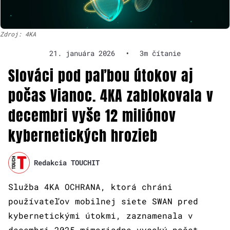
Zdroj: 4KA
21. januára 2026
•
3m čítanie
Slováci pod paľbou útokov aj
počas Vianoc. 4KA zablokovala v
decembri vyše 12 miliónov
kybernetických hrozieb
Redakcia TOUCHIT
Služba 4KA OCHRANA, ktorá chráni
používateľov mobilnej siete SWAN pred
kybernetickými útokmi, zaznamenala v
decembri 2025 mimoriadne vysoký počet