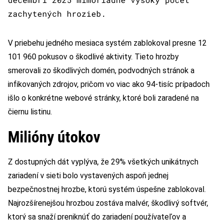
zachytených hrozieb.
V priebehu jedného mesiaca systém zablokoval presne 12
101 960 pokusov o škodlivé aktivity. Tieto hrozby
smerovali zo škodlivých domén, podvodných stránok a
infikovaných zdrojov, pričom vo viac ako 94-tisíc prípadoch
išlo o konkrétne webové stránky, ktoré boli zaradené na
čiernu listinu.
Milióny útokov
Z dostupných dát vyplýva, že 29% všetkých unikátnych
zariadení v sieti bolo vystavených aspoň jednej
bezpečnostnej hrozbe, ktorú systém úspešne zablokoval.
Najrozšírenejšou hrozbou zostáva malvér, škodlivý softvér,
ktorý sa snaží preniknúť do zariadení používateľov a