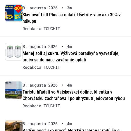
8. augusta 2026
•
3m
Skenovať Lidl Plus sa oplatí: Ušetrite viac ako 30% z
nákupu
Redakcia TOUCHIT
8. augusta 2026
•
4m
Menej soli aj cukru. Výživová poradkyňa vysvetľuje,
prečo sa domáce zaváranie oplatí
Redakcia TOUCHIT
8. augusta 2026
•
4m
Turistu hľadali vo Vajskovskej doline, klientku v
Chorvátsku zachraňovali po uhryznutí jedovatou rybou
Redakcia TOUCHIT
8. augusta 2026
•
4m
Radšej nosiť ako prosiť. Horský záchranár radí, čo si