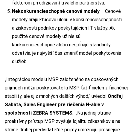
faktorom pri udržiavaní trvalého partnerstva.
Nekonkurencieschopné cenové modely
– Cenové
modely hrajú kľúčovú úlohu v konkurencieschopnosti
a ziskovosti podnikov poskytujúcich IT služby. Ak
použité cenové modely už nie sú
konkurencieschopné alebo nespĺňajú štandardy
odvetvia, je najvyšší čas zmeniť model poskytovania
služieb.
„Integráciou modelu MSP založeného na opakovaných
príjmoch môžu poskytovatelia MSP ťažiť nielen z finančnej
stability, ale aj z mnohých ďalších výhod,“ uviedol
Ondřej
Šabata, Sales Engineer pre riešenia N-able v
spoločnosti ZEBRA SYSTEMS
. „Na jednej strane
proaktívny prístup MSP zvyšuje lojalitu zákazníkov a na
strane druhej predvídateľné príjmy umožňujú presnejšie