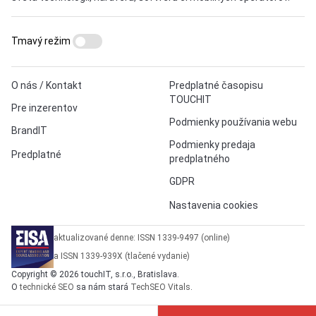
Tmavý režim
O nás / Kontakt
Predplatné časopisu
TOUCHIT
Pre inzerentov
Podmienky používania webu
BrandIT
Podmienky predaja
Predplatné
predplatného
GDPR
Nastavenia cookies
aktualizované denne: ISSN 1339-9497 (online)
a ISSN 1339-939X (tlačené vydanie)
Copyright © 2026 touchIT, s.r.o., Bratislava.
O
technické SEO
sa nám stará
TechSEO Vitals
.