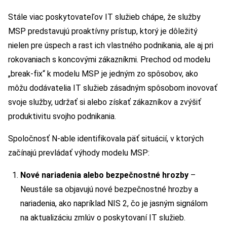
Stále viac poskytovateľov IT služieb chápe, že služby
MSP predstavujú proaktívny prístup, ktorý je dôležitý
nielen pre úspech a rast ich vlastného podnikania, ale aj pri
rokovaniach s koncovými zákazníkmi. Prechod od modelu
„break-fix“ k modelu MSP je jedným zo spôsobov, ako
môžu dodávatelia IT služieb zásadným spôsobom inovovať
svoje služby, udržať si alebo získať zákazníkov a zvýšiť
produktivitu svojho podnikania.
Spoločnosť N-able identifikovala päť situácií, v ktorých
začínajú prevládať výhody modelu MSP:
Nové nariadenia alebo bezpečnostné hrozby
–
Neustále sa objavujú nové bezpečnostné hrozby a
nariadenia, ako napríklad NIS 2, čo je jasným signálom
na aktualizáciu zmlúv o poskytovaní IT služieb.