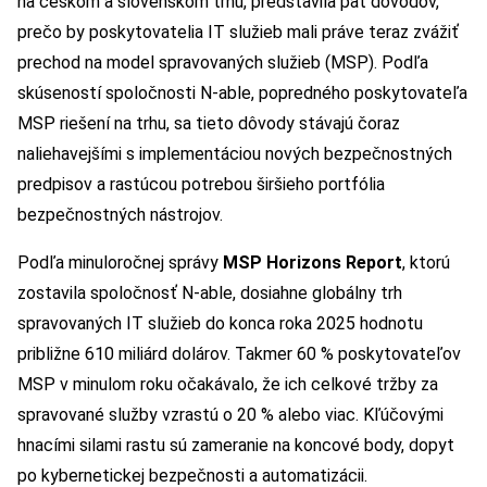
na českom a slovenskom trhu, predstavila päť dôvodov,
prečo by poskytovatelia IT služieb mali práve teraz zvážiť
prechod na model spravovaných služieb (MSP). Podľa
skúseností spoločnosti N-able, popredného poskytovateľa
MSP riešení na trhu, sa tieto dôvody stávajú čoraz
naliehavejšími s implementáciou nových bezpečnostných
predpisov a rastúcou potrebou širšieho portfólia
bezpečnostných nástrojov.
Podľa minuloročnej správy
MSP Horizons Report
, ktorú
zostavila spoločnosť N-able, dosiahne globálny trh
spravovaných IT služieb do konca roka 2025 hodnotu
približne 610 miliárd dolárov. Takmer 60 % poskytovateľov
MSP v minulom roku očakávalo, že ich celkové tržby za
spravované služby vzrastú o 20 % alebo viac. Kľúčovými
hnacími silami rastu sú zameranie na koncové body, dopyt
po kybernetickej bezpečnosti a automatizácii.