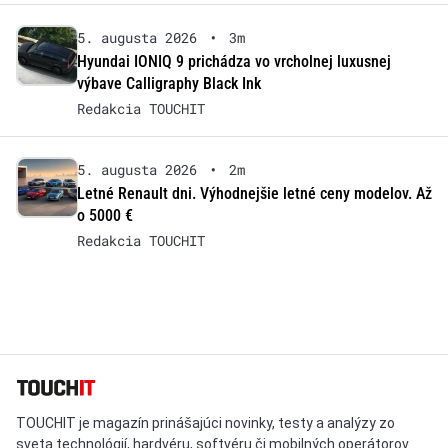
5. augusta 2026
•
3m
Hyundai IONIQ 9 prichádza vo vrcholnej luxusnej
výbave Calligraphy Black Ink
Redakcia TOUCHIT
5. augusta 2026
•
2m
Letné Renault dni. Výhodnejšie letné ceny modelov. Až
o 5000 €
Redakcia TOUCHIT
TOUCHIT je magazín prinášajúci novinky, testy a analýzy zo
sveta technológií, hardvéru, softvéru či mobilných operátorov.