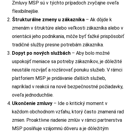
Zmluvy MSP sú v týchto prípadoch zvyčajne oveľa
flexibilnejšie.
Štrukturálne zmeny u zákazníka
– Ak dôjde k
zmenám v štruktúre alebo veľkosti zákazníka alebo v
orientácii jeho podnikania, môže byť ťažké prispôsobiť
tradičné služby presne potrebám zákazníka.
Dopyt po nových službách
– Aby bolo možné
uspokojiť meniace sa potreby zákazníkov, je dôležité
neustále rozvíjať a rozširovať ponuku služieb. V rámci
platforiem MSP je pridávanie ďalších služieb,
napríklad v reakcii na nové bezpečnostné požiadavky,
oveľa jednoduchšie.
Ukončenie zmluvy
– Ide o kritický moment v
každom obchodnom vzťahu, ktorý často znamená rad
zmien. Proaktívne riadenie zmlúv v rámci partnerstva
MSP posilňuje vzájomnú dôveru a je dôležitým