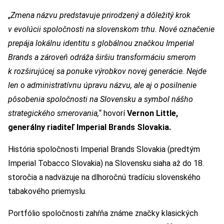
„
Zmena názvu predstavuje prirodzený a dôležitý krok
v
evolúcii spoločnosti na slovenskom trhu. Nové označenie
prepája lokálnu identitu s
globálnou značkou Imperial
Brands a zároveň odráža širšiu transformáciu smerom
k
rozširujúcej sa ponuke výrobkov novej generácie. Nejde
len o administratívnu úpravu názvu, ale aj o posilnenie
pôsobenia spoločnosti na Slovensku a symbol nášho
strategického smerovania,
“ hovorí
Vernon Little,
generálny riaditeľ Imperial Brands Slovakia.
História spoločnosti Imperial Brands Slovakia (predtým
Imperial Tobacco Slovakia) na Slovensku siaha až do 18.
storočia a nadväzuje na dlhoročnú tradíciu slovenského
tabakového priemyslu.
Portfólio spoločnosti zahŕňa známe značky klasických