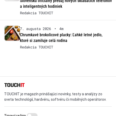
Slovensku oficiálny predaj nových skladacích telefónov
a inteligentných hodiniek
Redakcia TOUCHIT
7. augusta 2026
•
4m
Chrumkavé brokolicové placky: Ľahké letné jedlo,
ktoré si zamiluje celá rodina
Redakcia TOUCHIT
TOUCHIT je magazín prinášajúci novinky, testy a analýzy zo
sveta technológií, hardvéru, softvéru či mobilných operátorov.
Tmavý režim