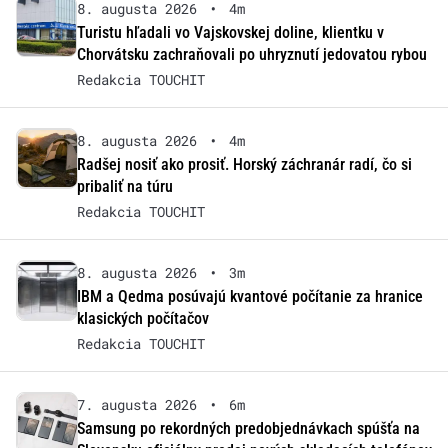
8. augusta 2026
•
4m
Turistu hľadali vo Vajskovskej doline, klientku v
Chorvátsku zachraňovali po uhryznutí jedovatou rybou
Redakcia TOUCHIT
8. augusta 2026
•
4m
Radšej nosiť ako prosiť. Horský záchranár radí, čo si
pribaliť na túru
Redakcia TOUCHIT
8. augusta 2026
•
3m
IBM a Qedma posúvajú kvantové počítanie za hranice
klasických počítačov
Redakcia TOUCHIT
7. augusta 2026
•
6m
Samsung po rekordných predobjednávkach spúšťa na