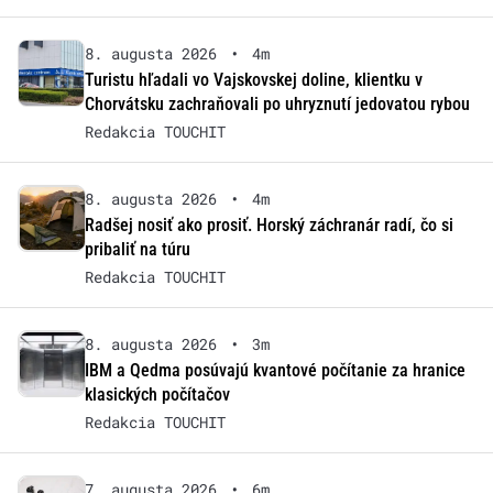
8. augusta 2026
•
4m
Turistu hľadali vo Vajskovskej doline, klientku v
Chorvátsku zachraňovali po uhryznutí jedovatou rybou
Redakcia TOUCHIT
8. augusta 2026
•
4m
Radšej nosiť ako prosiť. Horský záchranár radí, čo si
pribaliť na túru
Redakcia TOUCHIT
8. augusta 2026
•
3m
IBM a Qedma posúvajú kvantové počítanie za hranice
klasických počítačov
Redakcia TOUCHIT
7. augusta 2026
•
6m