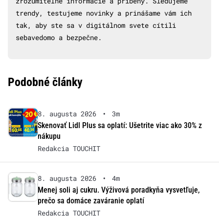
zrozumiteľné informácie a príbehy. Sledujeme
trendy, testujeme novinky a prinášame vám ich
tak, aby ste sa v digitálnom svete cítili
sebavedomo a bezpečne.
Podobné články
8. augusta 2026
•
3m
Skenovať Lidl Plus sa oplatí: Ušetrite viac ako 30% z
nákupu
Redakcia TOUCHIT
8. augusta 2026
•
4m
Menej soli aj cukru. Výživová poradkyňa vysvetľuje,
prečo sa domáce zaváranie oplatí
Redakcia TOUCHIT