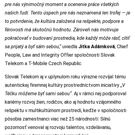
pre nás výnimočný moment a ocenenie práce všetkých
našich ľudí. Tento úspech pre nás neznamená len trofej — je
to potvrdenie, že kultúra založená na rešpekte, podpore a
férovosti má skutočnú hodnotu. Zároveň nás motivuje
pokračovať v budovaní prostredia, kde každý môže rásť, cítiť
sa prijatý a byť sám sebou
,“ uviedla
Jitka Adámková
, Chief
People, Law and Integrity Offier spoločnosti Slovak
Telekom a T-Mobile Czech Republic.
Slovak Telekom aj v uplynulom roku výrazne rozvíjal tému
autentickej firemnej kultúry prostredníctvom iniciatívy
„V
Téčku môžeme byť sami sebou“
. Aj v rámci nej podporoval
kariérny rozvoj žien, rodičov, ako aj hodnotu vzájomného
rešpektu v multikultúrnom prostredí, keďže v spoločnosti
pôsobia zamestnanci viac než 25 národností. Silnú
pozornosť venoval aj rozvoju talentov, vzdelávaniu,