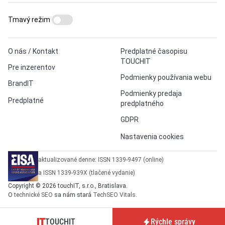
Tmavý režim
O nás / Kontakt
Predplatné časopisu
TOUCHIT
Pre inzerentov
Podmienky používania webu
BrandIT
Podmienky predaja
Predplatné
predplatného
GDPR
Nastavenia cookies
aktualizované denne: ISSN 1339-9497 (online)
a ISSN 1339-939X (tlačené vydanie)
Copyright © 2026 touchIT, s.r.o., Bratislava.
O
technické SEO
sa nám stará
TechSEO Vitals
.
TOUCHIT
Rýchle správy