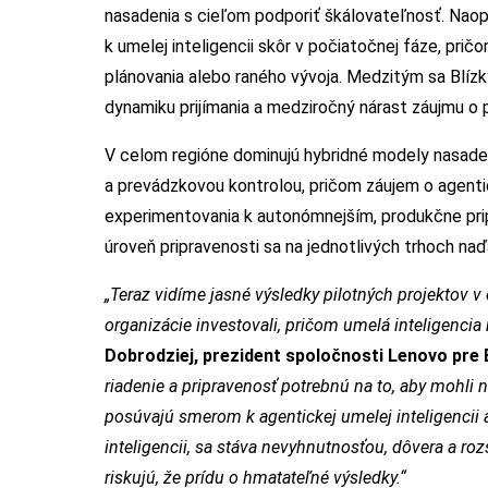
nasadenia s cieľom podporiť škálovateľnosť. Naopa
k umelej inteligencii skôr v počiatočnej fáze, prič
plánovania alebo raného vývoja. Medzitým sa Blízky 
dynamiku prijímania a medziročný nárast záujmu o p
V celom regióne dominujú hybridné modely nasaden
a prevádzkovou kontrolou, pričom záujem o agentick
experimentovania k autonómnejším, produkčne prip
úroveň pripravenosti sa na jednotlivých trhoch naďal
„Teraz vidíme jasné výsledky pilotných projektov v 
organizácie investovali, pričom umelá inteligencia
Dobrodziej, prezident spoločnosti Lenovo pre
riadenie a pripravenosť potrebnú na to, aby mohli n
posúvajú smerom k agentickej umelej inteligencii 
inteligencii, sa stáva nevyhnutnosťou, dôvera a roz
riskujú, že prídu o hmatateľné výsledky.“