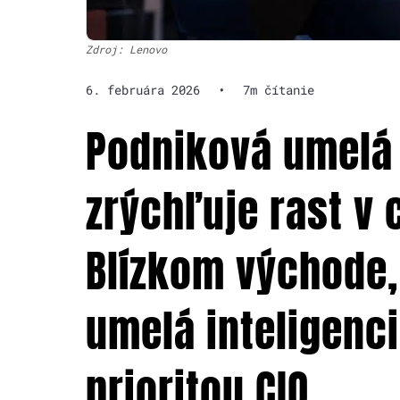
Zdroj: Lenovo
6. februára 2026
•
7m čítanie
Podniková umelá 
zrýchľuje rast v 
Blízkom východe,
umelá inteligenc
prioritou CIO