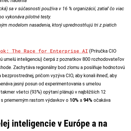
ámec riadenia
ká) sa v súčasnosti používa v 16 % organizácií, zatiaľ čo viac
bo vykonáva pilotné testy.
ným modelom nasadenia, ktorý uprednostňujú tri z piatich
ook: The Race for Enterprise AI
(Príručka CIO
ú umelú inteligenciu) čerpá z poznatkov 800 rozhodovateľov
ýchode. Zachytáva regionálny bod zlomu a posilňuje hodnotovú
a bezprostrednej, pričom vyzýva CIO, aby konali ihneď, aby
menáva jasný posun od experimentovania s umelou
takmer všetci (93%) opýtaní plánujú v najbližších 12
ie s priemerným rastom výdavkov o
10%
a
94%
očakáva
ej inteligencie v Európe a na