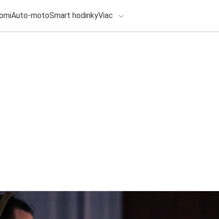
omi
Auto-moto
Smart hodinky
Viac
HLO BY VÁS ZAUJÍMAŤ
lačové správy
24. júla 2026
•
7m
ADÁVANIA
Cestovanie na dovo
BMW a MINI: Dorazt
Zadajte frázu pre vyhľadanie
Redakcia TOUCHIT