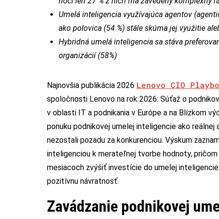
hoci len 27 % z nich má zavedený komplexný r
Umelá inteligencia využívajúca agentov (agentic
ako polovica (54 %) stále skúma jej využitie ale
Hybridná umelá inteligencia sa stáva preferova
organizácií (58%)
Lenovo CIO Playb
Najnovšia publikácia 2026
spoločnosti Lenovo na rok 2026: Súťaž o podnikov
v oblasti IT a podnikania v Európe a na Blízkom v
ponuku podnikovej umelej inteligencie ako reálnej 
nezostali pozadu za konkurenciou. Výskum zazna
inteligenciou k merateľnej tvorbe hodnoty, pričom 
mesiacoch zvýšiť investície do umelej inteligenc
pozitívnu návratnosť.
Zavádzanie podnikovej umel