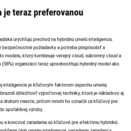
 je teraz preferovanou
diská urýchľujú prechod na hybridnú umelú inteligenciu.
lé bezpečnostné požiadavky a potreba prispôsobiť a
ohto modelu, ktorý kombinuje verejný cloud, súkromný cloud a
h (58%) organizácií teraz uprednostňujú hybridný model ako
ej inteligencie je kľúčovým faktorom úspechu umelej
ôraznili dôležitosť výpočtovej techniky, ktorá je nákladovo aj
na druhom mieste, pričom mnohí ho označili za kľúčový pre
do spoľahlivej výroby.
u a koncové zariadenia sú kľúčové pre efektívnu hybridnú
púšťanie úloh umelej inteligencie, nasadenie zariadení s