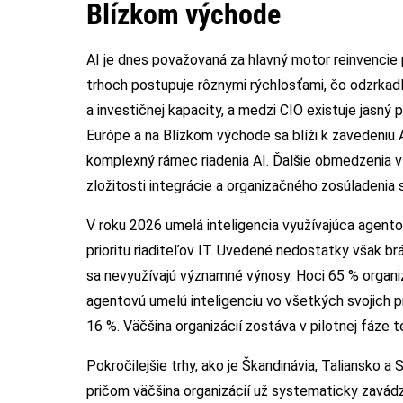
Blízkom východe
AI je dnes považovaná za hlavný motor reinvencie 
trhoch postupuje rôznymi rýchlosťami, čo odzrkadľu
a investičnej kapacity, a medzi CIO existuje jasn
Európe a na Blízkom východe sa blíži k zavedeniu A
komplexný rámec riadenia AI. Ďalšie obmedzenia v o
zložitosti integrácie a organizačného zosúladenia
V roku 2026 umelá inteligencia využívajúca agento
prioritu riaditeľov IT. Uvedené nedostatky však br
sa nevyužívajú významné výnosy. Hoci 65 % organiz
agentovú umelú inteligenciu vo všetkých svojich p
16 %. Väčšina organizácií zostáva v pilotnej fáze 
Pokročilejšie trhy, ako je Škandinávia, Taliansko a
pričom väčšina organizácií už systematicky zavádz