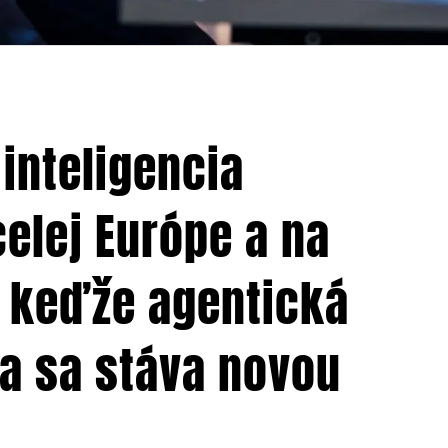
inteligencia
celej Európe a na
 keďže agentická
ia sa stáva novou