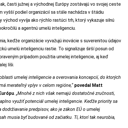
k, časti južnej a východnej Európy zostávajú vo svojej ceste
om vyšší podiel organizácií sa stále nachádza v štádiu
východ vyvíja ako rýchlo rastúci trh, ktorý vykazuje silnú
okročilú a agentnú umelú inteligenciu.
ia, keďže organizácie vyvažujú inovácie s suverenitou údajov
ú umelú inteligenciu rastie. To signalizuje širší posun od
raveným prípadom použitia umelej inteligencie, aj keď
ej líši.
oblasti umelej inteligencie a overovania koncepcií, do ktorých
 má merateľný vplyv v celom regióne,“
povedal Matt
 Európu
.
„Mnohé z nich však nemajú dostatočné zručnosti,
aplno využiť potenciál umelej inteligencie. Keďže priority sa
a dodržiavanie predpisov, ako je zákon EÚ o umelej
sah musia byť budované od začiatku. Tí, ktorí tak neurobia,