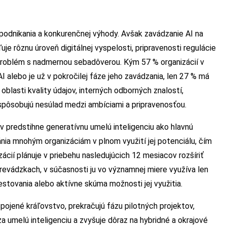
podnikania a konkurenčnej výhody. Avšak zavádzanie AI na
je rôznu úroveň digitálnej vyspelosti, pripravenosti regulácie
ý problém s nadmernou sebadôverou. Kým 57 % organizácií v
I alebo je už v pokročilej fáze jeho zavádzania, len 27 % má
blasti kvality údajov, interných odborných znalostí,
 spôsobujú nesúlad medzi ambíciami a pripravenosťou.
v predstihne generatívnu umelú inteligenciu ako hlavnú
ánia mnohým organizáciám v plnom využití jej potenciálu, čím
ácií plánuje v priebehu nasledujúcich 12 mesiacov rozšíriť
revádzkach, v súčasnosti ju vo významnej miere využíva len
testovania alebo aktívne skúma možnosti jej využitia.
 Spojené kráľovstvo, prekračujú fázu pilotných projektov,
a umelú inteligenciu a zvyšuje dôraz na hybridné a okrajové