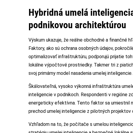
Hybridná umelá inteligencia
podnikovou architektúrou
Výskum ukazuje, že reálne obchodné a finančné hľa
Faktory, ako sú ochrana osobných údajov, pokroči
optimalizovať infraštruktúru, podporujú prijatie t
lokálne výpočtové prostriedky. Takmer tri z piatic
svoj primárny model nasadenia umelej inteligencie.
Škálovateľná, vysoko výkonná infraštruktúra umel
inteligencie v podnikoch. Respondenti v regióne zd
energeticky efektívna. Tento faktor sa umiestnil 
prechod umelej inteligencie z pilotných projektov 
Vzhľadom na to, že počítače s umelou inteligencio
stratégiu umelej inteligencie a bezpečné lokálne s