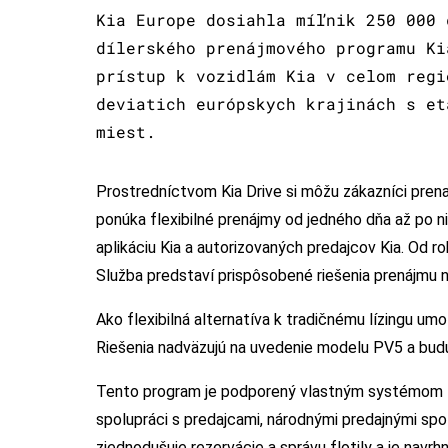
Kia Europe dosiahla míľnik 250 000 
dílerského prenájmového programu Ki
prístup k vozidlám Kia v celom regi
deviatich európskych krajinách s et
miest.
Prostredníctvom Kia Drive si môžu zákazníci pren
ponúka flexibilné prenájmy od jedného dňa až po 
aplikáciu Kia a autorizovaných predajcov Kia. Od ro
Služba predstaví prispôsobené riešenia prenájmu n
Ako flexibilná alternatíva k tradičnému lízingu umož
Riešenia nadväzujú na uvedenie modelu PV5 a budú
Tento program je podporený vlastným systémom K
spolupráci s predajcami, národnými predajnými sp
zjednodušuje rezervácie a správu flotily a je navrh