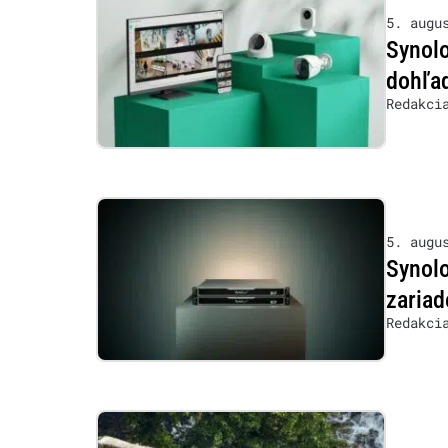
5. augu
Synolo
dohľad
Redakci
5. augu
Synol
zariad
Redakci