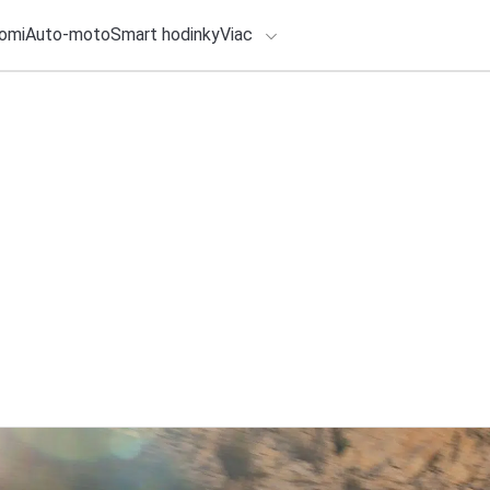
omi
Auto-moto
Smart hodinky
Viac
HLO BY VÁS ZAUJÍMAŤ
lačové správy
5. augusta 2026
•
3m
Synology uvádza n
ADÁVANIA
ActiveProtect na o
Zadajte frázu pre vyhľadanie
Redakcia TOUCHIT