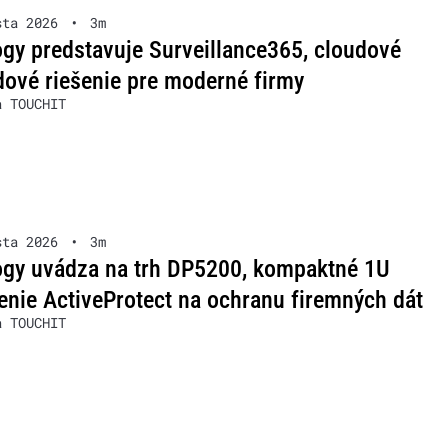
sta 2026
•
3m
gy predstavuje Surveillance365, cloudové
ové riešenie pre moderné firmy
a TOUCHIT
sta 2026
•
3m
ogy uvádza na trh DP5200, kompaktné 1U
enie ActiveProtect na ochranu firemných dát
a TOUCHIT