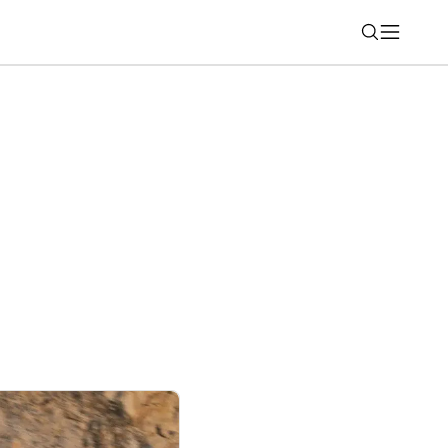
Nájsť
a trh DP5200, kompaktné 1U zariadenie
chranu firemných dát