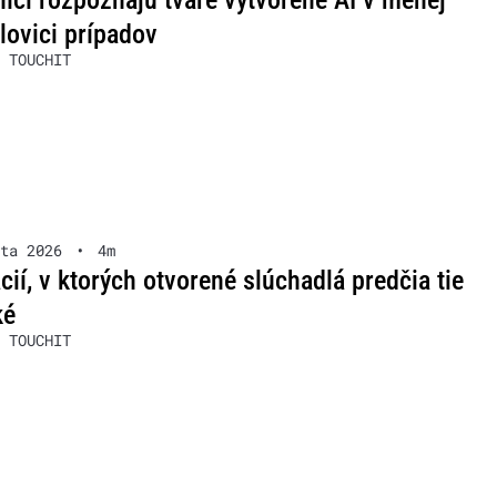
íci rozpoznajú tváre vytvorené AI v menej
lovici prípadov
 TOUCHIT
ta 2026
•
4m
ácií, v ktorých otvorené slúchadlá predčia tie
ké
 TOUCHIT