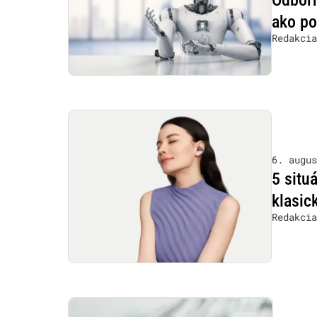
Odborn
ako po
Redakcia
6. augus
5 situ
klasic
Redakcia