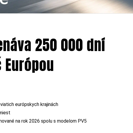
enáva 250 000 dní
č Európou
viatich európskych krajinách
miest
lánované na rok 2026 spolu s modelom PV5