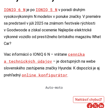
IONIQ 6 N
IONIQ 5 N
je po
v poradí druhým
vysokovýkonným N modelov v ponuke značky. V premiére
sa predstavil v júli 2025 na známom festivale rýchlosti
v Goodwoode a získal ocenenie Najlepšie elektrické
výkonné vozidlo od prestížneho britského magazínu What
Car?
cenníka
Viac informácií o IONIQ 6 N – vrátane
a technických údajov
– je dostupných na webe
slovenského zastúpenia značky Hyundai. K dispozícii je aj
online konfigurátor
prehľadný
.
Auto-moto
Nahlásiť chybu