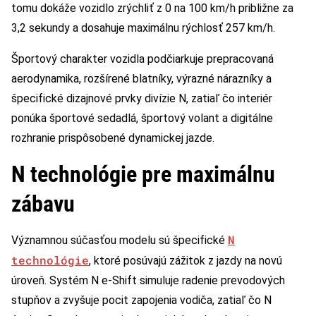
tomu dokáže vozidlo zrýchliť z 0 na 100 km/h približne za
3,2 sekundy a dosahuje maximálnu rýchlosť 257 km/h.
Športový charakter vozidla podčiarkuje prepracovaná
aerodynamika, rozšírené blatníky, výrazné nárazníky a
špecifické dizajnové prvky divízie N, zatiaľ čo interiér
ponúka športové sedadlá, športový volant a digitálne
rozhranie prispôsobené dynamickej jazde.
N technológie pre maximálnu
zábavu
N
Významnou súčasťou modelu sú špecifické
technológie
, ktoré posúvajú zážitok z jazdy na novú
úroveň. Systém N e-Shift simuluje radenie prevodových
stupňov a zvyšuje pocit zapojenia vodiča, zatiaľ čo N