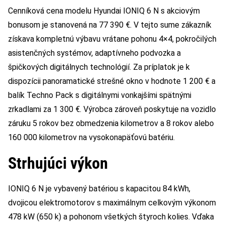
Cenníková cena modelu Hyundai IONIQ 6 N s akciovým
bonusom je stanovená na 77 390 €. V tejto sume zákazník
získava kompletnú výbavu vrátane pohonu 4×4, pokročilých
asistenčných systémov, adaptívneho podvozka a
špičkových digitálnych technológií. Za príplatok je k
dispozícii panoramatické strešné okno v hodnote 1 200 € a
balík Techno Pack s digitálnymi vonkajšími spätnými
zrkadlami za 1 300 €. Výrobca zároveň poskytuje na vozidlo
záruku 5 rokov bez obmedzenia kilometrov a 8 rokov alebo
160 000 kilometrov na vysokonapäťovú batériu.
Strhujúci výkon
IONIQ 6 N je vybavený batériou s kapacitou 84 kWh,
dvojicou elektromotorov s maximálnym celkovým výkonom
478 kW (650 k) a pohonom všetkých štyroch kolies. Vďaka