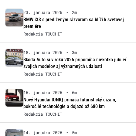
23. januára 2026
•
2m
BMW iX3 s predĺženým rázvorom sa blíži k svetovej
premiére
Redakcia TOUCHIT
18. januára 2026
•
3m
Škoda Auto si v roku 2026 pripomína niekoľko jubileí
svojich modelov aj významných udalostí
Redakcia TOUCHIT
16. januára 2026
•
6m
Nový Hyundai IONIQ prináša futuristický dizajn,
pokročilé technológie a dojazd až 680 km
Redakcia TOUCHIT
14. januára 2026
•
5m