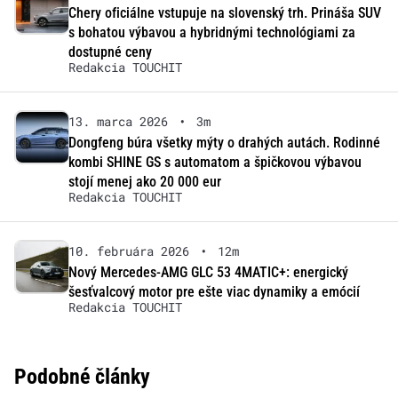
Chery oficiálne vstupuje na slovenský trh. Prináša SUV
s bohatou výbavou a hybridnými technológiami za
dostupné ceny
Redakcia TOUCHIT
13. marca 2026
•
3m
Dongfeng búra všetky mýty o drahých autách. Rodinné
kombi SHINE GS s automatom a špičkovou výbavou
stojí menej ako 20 000 eur
Redakcia TOUCHIT
10. februára 2026
•
12m
Nový Mercedes-AMG GLC 53 4MATIC+: energický
šesťvalcový motor pre ešte viac dynamiky a emócií
Redakcia TOUCHIT
Podobné články