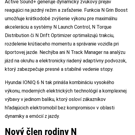
Active Sound+ generuje dynamický zvukový prejav
reagujúci na jazdný režim a zaťaženie. Funkcia N Grin Boost
umožňuje krátkodobé zvýšenie výkonu pre maximálnu
akceleráciu a systémy N Launch Control, N Torque
Distribution či N Drift Optimizer optimalizujú trakciu,
rozdelenie krútiaceho momentu a správanie vozidla pri
športovej jazde. Nechýba ani N Track Manager na analýzu
jázd na okruhu a elektronicky riadený adaptívny podvozok,
ktorý zabezpečuje presné a stabilné vedenie stopy.
Hyundai IONIQ 6 N tak prináša kombináciu vysokého
výkonu, moderných elektrických technológií a komplexnej
výbavy v jedinom balíku, ktorý osloví zákazníkov
hľadajúcich elektromobil bez kompromisov v oblasti
dynamiky a emócií z jazdy.
Nový člen rodiny N