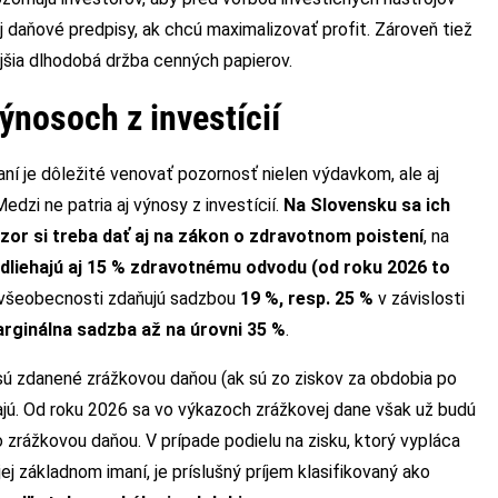
 aj daňové predpisy, ak chcú maximalizovať profit. Zároveň tiež
ejšia dlhodobá držba cenných papierov.
výnosoch z investícií
ní je dôležité venovať pozornosť nielen výdavkom, ale aj
dzi ne patria aj výnosy z investícií.
Na Slovensku sa ich
ozor si treba dať aj na zákon o zdravotnom poistení
, na
dliehajú aj 15 % zdravotnému odvodu (od roku 2026 to
vo všeobecnosti zdaňujú sadzbou
19 %, resp. 25 %
v závislosti
rginálna sadzba až na úrovni 35 %
.
ú zdanené zrážkovou daňou (ak sú zo ziskov za obdobia po
ajú. Od roku 2026 sa vo výkazoch zrážkovej dane však už budú
zrážkovou daňou. V prípade podielu na zisku, ktorý vypláca
ej základnom imaní, je príslušný príjem klasifikovaný ako