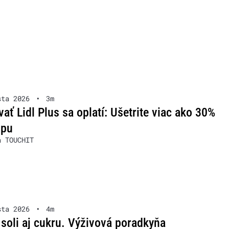
sta 2026
•
3m
ať Lidl Plus sa oplatí: Ušetrite viac ako 30%
upu
a TOUCHIT
sta 2026
•
4m
soli aj cukru. Výživová poradkyňa