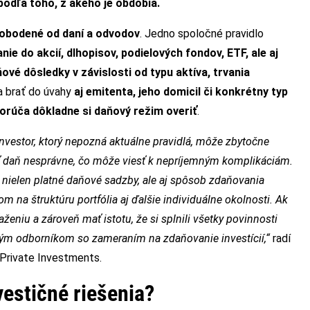
odľa toho, z akého je obdobia.
lobodené od daní a odvodov
. Jedno spoločné pravidlo
nie do akcií, dlhopisov, podielových fondov, ETF, ale aj
vé dôsledky v závislosti od typu aktíva, trvania
a brať do úvahy
aj emitenta, jeho domicil či konkrétny typ
orúča dôkladne si daňový režim overiť
.
 Investor, ktorý nepozná aktuálne pravidlá, môže zbytočne
esť daň nesprávne, čo môže viesť k nepríjemným komplikáciám.
i nielen platné daňové sadzby, ale aj spôsob zdaňovania
na štruktúru portfólia aj ďalšie individuálne okolnosti. Ak
iu a zároveň mať istotu, že si splnili všetky povinnosti
vým odborníkom so zameraním na zdaňovanie investícií
,“
radí
 Private Investments.
vestičné riešenia?