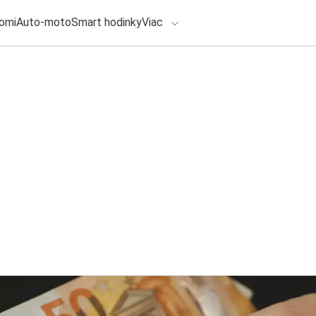
omi
Auto-moto
Smart hodinky
Viac
HLO BY VÁS ZAUJÍMAŤ
lačové správy
ADÁVANIA
6. augusta 2026
•
3m
GFI Software: AI 
Zadajte frázu pre vyhľadanie
digitálnu interakc
Redakcia TOUCHIT