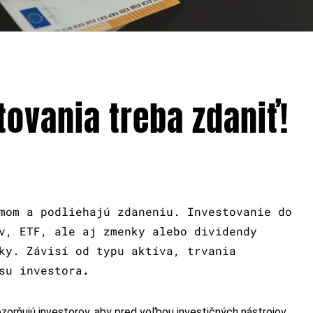
tovania treba zdaniť!
mom a podliehajú zdaneniu. Investovanie do
v, ETF, ale aj zmenky alebo dividendy
ky. Závisí od typu aktíva, trvania
su investora
.
zorňujú investorov, aby pred voľbou investičných nástrojov