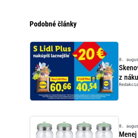
Podobné články
8. augu
Skenov
z nák
Redakci
8. augu
Menej 