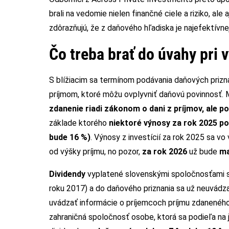
brali na vedomie nielen finančné ciele a riziko, ale
zdôrazňujú, že z daňového hľadiska je najefektívn
Čo treba brať do úvahy pri 
S blížiacim sa termínom podávania daňových prizna
príjmom, ktoré môžu ovplyvniť daňovú povinnosť. Me
zdanenie riadi zákonom o dani z príjmov, ale p
základe ktorého
niektoré výnosy za rok 2025 po
bude 16 %)
. Výnosy z investícií za rok 2025 sa 
od výšky príjmu, no pozor,
za rok 2026
už bude
ma
Dividendy
vyplatené slovenskými spoločnosťami s
roku 2017) a do daňového priznania sa už neuvádz
uvádzať informácie o príjemcoch príjmu zdaneného 
zahraničná spoločnosť osobe, ktorá sa podieľa na j