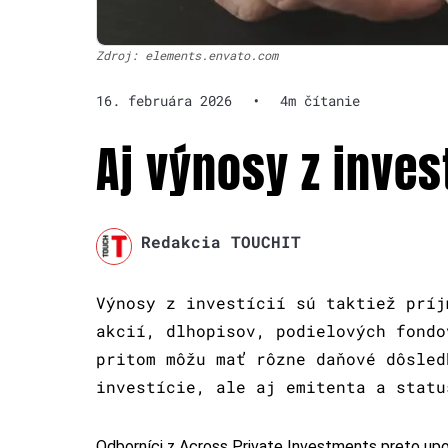
Zdroj: elements.envato.com
16. februára 2026
•
4m čítanie
Aj výnosy z inves
Redakcia TOUCHIT
Výnosy z investícií sú taktiež príj
akcií, dlhopisov, podielových fondo
pritom môžu mať rôzne daňové dôsled
investície, ale aj emitenta a statu
Odborníci z Across Private Investments preto upo