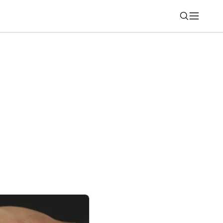
Nájsť
technológia MyPersonas umožňuje
iu s historickými osobnosťami