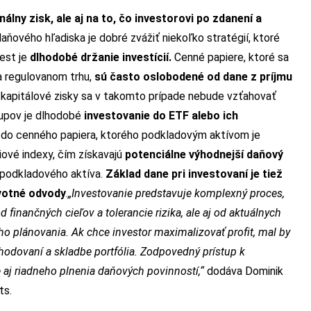
álny zisk, ale aj na to, čo investorovi po zdanení a
daňového hľadiska je dobré zvážiť niekoľko stratégií, ktoré
est je
dlhodobé držanie investícií.
Cenné papiere, ktoré sa
na regulovanom trhu,
sú často oslobodené od dane z príjmu
na kapitálové zisky sa v takomto prípade nebude vzťahovať
tupov je dlhodobé
investovanie do
ETF alebo ich
ť do cenného papiera, ktorého podkladovým aktívom je
iové indexy, čím získavajú
potenciálne výhodnejší daňový
 podkladového aktíva.
Základ dane pri investovaní je tiež
avotné odvody
.
„Investovanie predstavuje komplexný proces,
 finančných cieľov a tolerancie rizika, ale aj od aktuálnych
ho plánovania. Ak chce investor
maximalizovať profit
, mal by
zhodovaní a skladbe portfólia. Zodpovedný prístup k
le aj riadneho plnenia daňových povinností
,
“
dodáva Dominik
ts.