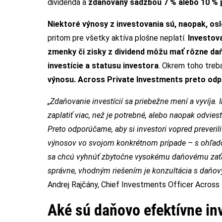
dividenda a
zdaňovaný sadzbou 7 % alebo 10 % p
Niektoré výnosy z investovania sú, naopak, os
pritom pre všetky aktíva plošne neplatí.
Investova
zmenky či zisky z dividend môžu mať rôzne daňo
investície a statusu investora
. Okrem toho treb
výnosu. Across Private Investments preto odp
„
Zdaňovanie investícií sa priebežne mení a vyvíja.
zaplatiť viac, než je potrebné, alebo naopak odvi
Preto odporúčame, aby si investori vopred preveril
výnosov vo svojom konkrétnom prípade – s ohľadom 
sa chcú vyhnúť zbytočne vysokému daňovému zaťažen
správne, vhodným riešením je konzultácia s daňo
Andrej Rajčány, Chief Investments Officer Across
Aké sú daňovo efektívne in