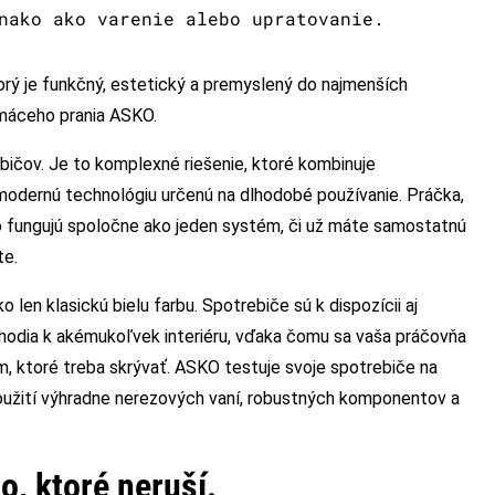
nako ako varenie alebo upratovanie.
orý je funkčný, estetický a premyslený do najmenších
omáceho prania ASKO.
ičov. Je to komplexné riešenie, ktoré kombinuje
 modernú technológiu určenú na dlhodobé používanie. Práčka,
tvo fungujú spoločne ako jeden systém, či už máte samostatnú
te.
len klasickú bielu farbu. Spotrebiče sú k dispozícii aj
 hodia k akémukoľvek interiéru, vďaka čomu sa vaša práčovňa
, ktoré treba skrývať. ASKO testuje svoje spotrebiče na
použití výhradne nerezových vaní, robustných komponentov a
ho, ktoré neruší.