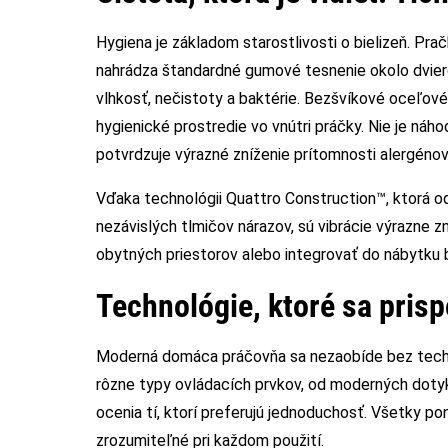
Hygiena je základom starostlivosti o bielizeň. P
nahrádza štandardné gumové tesnenie okolo dviero
vlhkosť, nečistoty a baktérie. Bezšvíkové oceľové
hygienické prostredie vo vnútri práčky. Nie je náho
potvrdzuje výrazné zníženie prítomnosti alergénov 
Vďaka technológii Quattro Construction™, ktorá 
nezávislých tlmičov nárazov, sú vibrácie výrazne z
obytných priestorov alebo integrovať do nábytku 
Technológie, ktoré sa pris
Moderná domáca práčovňa sa nezaobíde bez techno
rôzne typy ovládacích prvkov, od moderných dotyk
ocenia tí, ktorí preferujú jednoduchosť. Všetky po
zrozumiteľné pri každom použití.