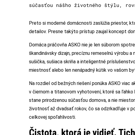
súčasťou nášho životného štýlu, rov
Preto si moderné domácnosti zaslúžia priestor, kt
detailov. Presne takýto prístup zaujal koncept d
Domáca práčovňa ASKO nie je len súborom spotreb
škandinávsky dizajn, precíznu remeselnú výrobu a
sušička, sušiaca skriňa a inteligentné príslušens
miestnosť alebo len nenápadný kútik vo vašom by
Na rozdiel od bežných riešení ponúka ASKO viac ako 
v čiernom a titanovom vyhotovení, ktoré sa ľahko
stane prirodzenou súčasťou domova, a nie miestom
životnosť až dvadsať rokov, čo sa odzrkadľuje v 
celkovej spoľahlivosti.
Čistota, ktorá je vidieť. Tic