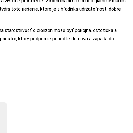
 a životné prostredie. V kombinácii s technológiami šetriacimi
vára toto riešenie, ktoré je z hľadiska udržateľnosti dobre
starostlivosť o bielizeň môže byť pokojná, estetická a
e priestor, ktorý podporuje pohodlie domova a zapadá do