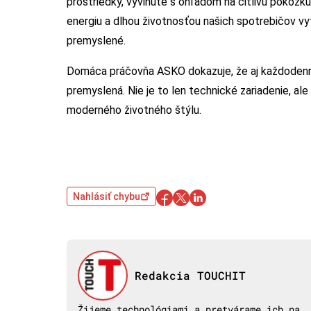
prostriedky, vyvinuté s ohľadom na citlivú pokožku
energiu a dlhou životnosťou našich spotrebičov vyt
premyslené.
Domáca práčovňa ASKO dokazuje, že aj každodenná 
premyslená. Nie je to len technické zariadenie, al
moderného životného štýlu.
Nahlásiť chybu
Redakcia TOUCHIT
Žijeme technológiami a pretvárame ich na