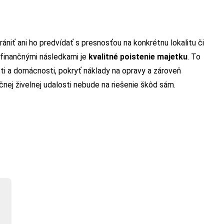
iť ani ho predvídať s presnosťou na konkrétnu lokalitu či
 finančnými následkami je
kvalitné poistenie majetku
. To
i a domácnosti, pokryť náklady na opravy a zároveň
očnej živelnej udalosti nebude na riešenie škôd sám.