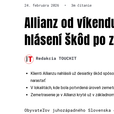
24. februára 2026
•
3m čítanie
Allianz od víkend
hlásení škôd po 
Redakcia TOUCHIT
Klienti Allianzu nahlásili už desiatky škôd s
narastať
V lokalitách, kde bola potvrdená úroveň zeme
Zemetrasenie je v Allianzi kryté už v základnom
Obyvateľov juhozápadného Slovenska 