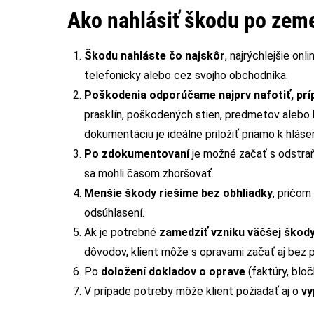
Ako nahlásiť škodu po zem
Škodu nahláste čo najskôr
, najrýchlejšie o
telefonicky alebo cez svojho obchodníka.
Poškodenia odporúčame najprv nafotiť, prí
prasklín, poškodených stien, predmetov alebo k
dokumentáciu je ideálne priložiť priamo k hlásen
Po zdokumentovaní
je možné začať s odstraň
sa mohli časom zhoršovať.
Menšie škody riešime bez obhliadky
, pričom
odsúhlasení.
Ak je potrebné
zamedziť vzniku väčšej škod
dôvodov, klient môže s opravami začať aj bez
Po
doložení dokladov o oprave
(faktúry, bloč
V prípade potreby môže klient požiadať aj o
vy