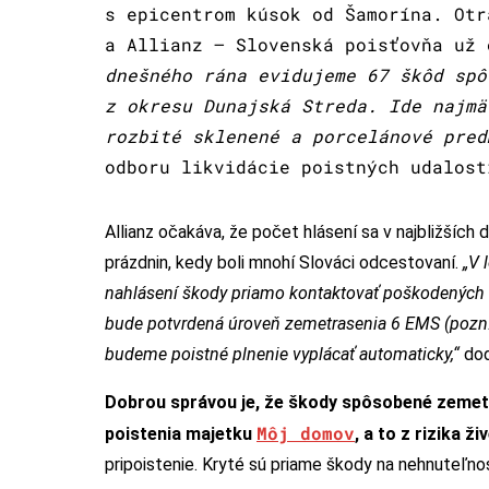
s epicentrom kúsok od Šamorína. Otr
a Allianz – Slovenská poisťovňa už
dnešného rána evidujeme 67 škôd spô
z okresu Dunajská Streda. Ide najmä
rozbité sklenené a porcelánové pred
odboru likvidácie poistných udalost
Allianz očakáva, že počet hlásení sa v najbližších
prázdnin, kedy boli mnohí Slováci odcestovaní.
„V 
nahlásení škody priamo kontaktovať poškodených k
bude potvrdená úroveň zemetrasenia 6 EMS (pozn
budeme
poistné plnenie vyplácať automaticky,“
dod
Dobrou správou je, že škody spôsobené zemetra
Môj domov
poistenia majetku
, a to z rizika živ
pripoistenie. Kryté sú priame škody na nehnuteľnos