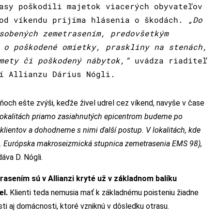
asy poškodili majetok viacerých obyvateľov
 od víkendu prijíma hlásenia o škodách.
„Do
sobených zemetrasením, predovšetkým
 o poškodené omietky, praskliny na stenách,
mety či poškodený nábytok,“
uvádza riaditeľ
í Allianzu Dárius Nógli.
 dňoch ešte zvýši, keďže živel udrel cez víkend, navyše v čase
lokalitách priamo zasiahnutých epicentrom budeme po
lientov a dohodneme s nimi ďalší postup. V lokalitách, kde
. Európska m
akroseizmická stupnica zemetrasenia EMS 98),
áva D. Nógli.
sením sú v Allianzi kryté už v základnom balíku
el.
Klienti teda nemusia mať k základnému poisteniu žiadne
ti aj domácnosti, ktoré vzniknú v dôsledku otrasu.