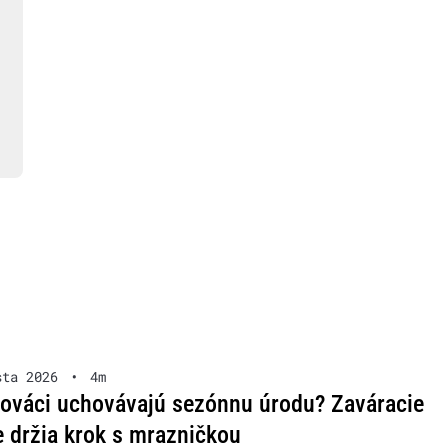
sta 2026
•
4m
lováci uchovávajú sezónnu úrodu? Zaváracie
 držia krok s mrazničkou