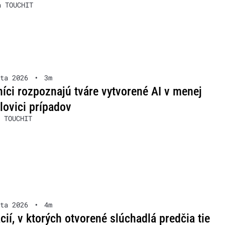
a TOUCHIT
ta 2026
•
3m
íci rozpoznajú tváre vytvorené AI v menej
lovici prípadov
 TOUCHIT
ta 2026
•
4m
ácií, v ktorých otvorené slúchadlá predčia tie