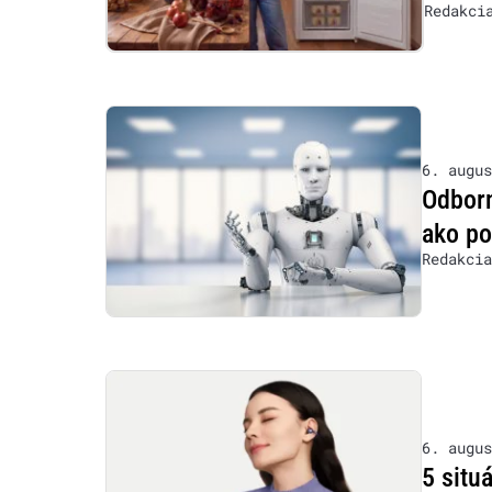
Redakci
6. augus
Odborn
ako po
Redakcia
6. augus
5 situ