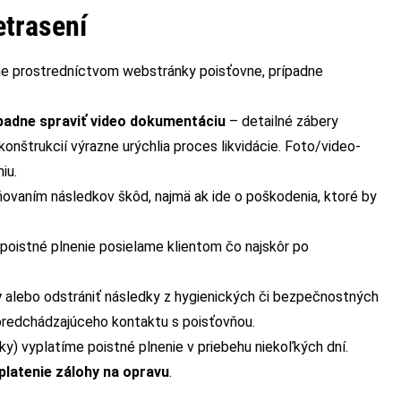
etrasení
nline prostredníctvom webstránky poisťovne, prípadne
padne spraviť video dokumentáciu
– detailné zábery
onštrukcií výrazne urýchlia proces likvidácie. Foto/video-
iu.
ovaním následkov škôd, najmä ak ide o poškodenia, ktoré by
 poistné plnenie posielame klientom čo najskôr po
y
alebo odstrániť následky z hygienických či bezpečnostných
 predchádzajúceho kontaktu s poisťovňou.
ky) vyplatíme poistné plnenie v priebehu niekoľkých dní.
platenie zálohy na opravu
.