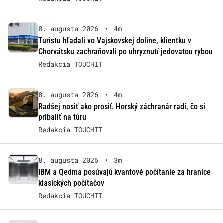
8. augusta 2026
•
4m
Turistu hľadali vo Vajskovskej doline, klientku v
Chorvátsku zachraňovali po uhryznutí jedovatou rybou
Redakcia TOUCHIT
8. augusta 2026
•
4m
Radšej nosiť ako prosiť. Horský záchranár radí, čo si
pribaliť na túru
Redakcia TOUCHIT
8. augusta 2026
•
3m
IBM a Qedma posúvajú kvantové počítanie za hranice
klasických počítačov
Redakcia TOUCHIT