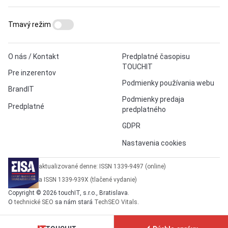
Tmavý režim
O nás / Kontakt
Predplatné časopisu
TOUCHIT
Pre inzerentov
Podmienky používania webu
BrandIT
Podmienky predaja
Predplatné
predplatného
GDPR
Nastavenia cookies
aktualizované denne: ISSN 1339-9497 (online)
a ISSN 1339-939X (tlačené vydanie)
Copyright © 2026 touchIT, s.r.o., Bratislava.
O
technické SEO
sa nám stará
TechSEO Vitals
.