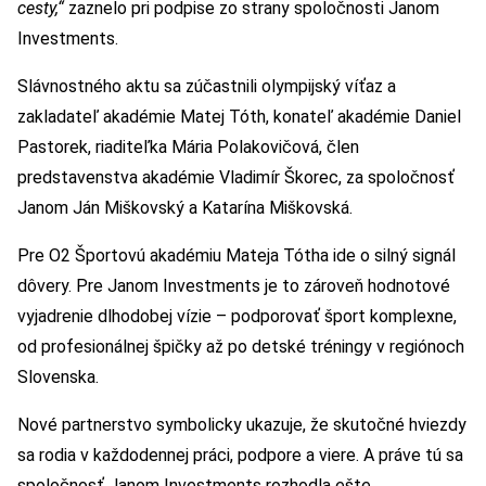
cesty,“
zaznelo pri podpise zo strany spoločnosti Janom
Investments.
Slávnostného aktu sa zúčastnili olympijský víťaz a
zakladateľ akadémie Matej Tóth, konateľ akadémie Daniel
Pastorek, riaditeľka Mária Polakovičová, člen
predstavenstva akadémie Vladimír Škorec, za spoločnosť
Janom Ján Miškovský a Katarína Miškovská.
Pre O2 Športovú akadémiu Mateja Tótha ide o silný signál
dôvery. Pre Janom Investments je to zároveň hodnotové
vyjadrenie dlhodobej vízie – podporovať šport komplexne,
od profesionálnej špičky až po detské tréningy v regiónoch
Slovenska.
Nové partnerstvo symbolicky ukazuje, že skutočné hviezdy
sa rodia v každodennej práci, podpore a viere. A práve tú sa
spoločnosť Janom Investments rozhodla ešte