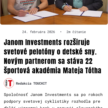
24. februára 2026
•
2m čítanie
Janom Investments rozširuje
svetové pelotóny o detské sny.
Novým partnerom sa stáva 22
športová akadémia Mateja Tótha
Redakcia TOUCHIT
Spoločnosť Janom Investments sa po rokoch
podpory svetovej cyklistiky rozhodla pre
ďalší významný krok v rozvoji slovenského