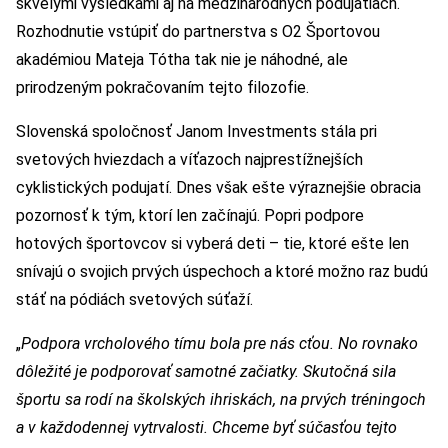
skvelými výsledkami aj na medzinárodných podujatiach.
Rozhodnutie vstúpiť do partnerstva s O2 Športovou
akadémiou Mateja Tótha tak nie je náhodné, ale
prirodzeným pokračovaním tejto filozofie.
Slovenská spoločnosť Janom Investments stála pri
svetových hviezdach a víťazoch najprestížnejších
cyklistických podujatí. Dnes však ešte výraznejšie obracia
pozornosť k tým, ktorí len začínajú. Popri podpore
hotových športovcov si vyberá deti – tie, ktoré ešte len
snívajú o svojich prvých úspechoch a ktoré možno raz budú
stáť na pódiách svetových súťaží.
„
Podpora vrcholového tímu bola pre nás cťou. No rovnako
dôležité je podporovať samotné začiatky. Skutočná sila
športu sa rodí na školských ihriskách, na prvých tréningoch
a v každodennej vytrvalosti. Chceme byť súčasťou tejto