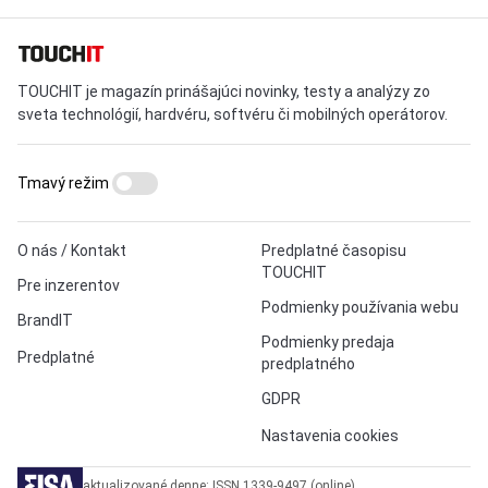
TOUCHIT je magazín prinášajúci novinky, testy a analýzy zo
sveta technológií, hardvéru, softvéru či mobilných operátorov.
Tmavý režim
O nás / Kontakt
Predplatné časopisu
TOUCHIT
Pre inzerentov
Podmienky používania webu
BrandIT
Podmienky predaja
Predplatné
predplatného
GDPR
Nastavenia cookies
aktualizované denne: ISSN 1339-9497 (online)