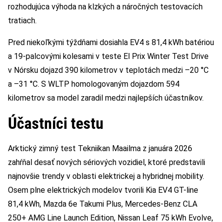
rozhodujúca výhoda na klzkých a náročných testovacích
tratiach.
Pred niekoľkými týždňami dosiahla EV4 s 81,4 kWh batériou
a 19-palcovými kolesami v teste El Prix Winter Test Drive
v Nórsku dojazd 390 kilometrov v teplotách medzi –20 °C
a –31 °C. S WLTP homologovaným dojazdom 594
kilometrov sa model zaradil medzi najlepších účastníkov.
Účastníci testu
Arktický zimný test Tekniikan Maailma z januára 2026
zahŕňal desať nových sériových vozidiel, ktoré predstavili
najnovšie trendy v oblasti elektrickej a hybridnej mobility.
Osem plne elektrických modelov tvorili Kia EV4 GT-line
81,4 kWh, Mazda 6e Takumi Plus, Mercedes-Benz CLA
250+ AMG Line Launch Edition, Nissan Leaf 75 kWh Evolve,