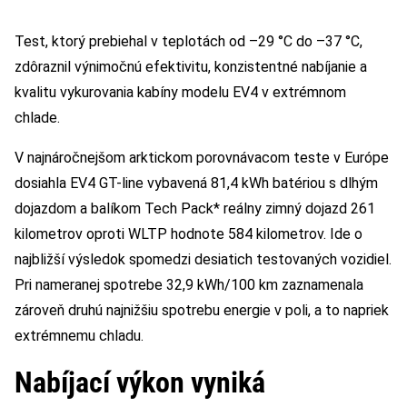
Test, ktorý prebiehal v teplotách od –29 °C do –37 °C,
zdôraznil výnimočnú efektivitu, konzistentné nabíjanie a
kvalitu vykurovania kabíny modelu EV4 v extrémnom
chlade.
V najnáročnejšom arktickom porovnávacom teste v Európe
dosiahla EV4 GT-line vybavená 81,4 kWh batériou s dlhým
dojazdom a balíkom Tech Pack* reálny zimný dojazd 261
kilometrov oproti WLTP hodnote 584 kilometrov. Ide o
najbližší výsledok spomedzi desiatich testovaných vozidiel.
Pri nameranej spotrebe 32,9 kWh/100 km zaznamenala
zároveň druhú najnižšiu spotrebu energie v poli, a to napriek
extrémnemu chladu.
Nabíjací výkon vyniká