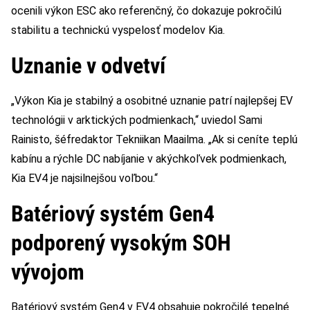
ocenili výkon ESC ako referenčný, čo dokazuje pokročilú
stabilitu a technickú vyspelosť modelov Kia.
Uznanie v odvetví
„Výkon Kia je stabilný a osobitné uznanie patrí najlepšej EV
technológii v arktických podmienkach,“ uviedol Sami
Rainisto, šéfredaktor Tekniikan Maailma. „Ak si ceníte teplú
kabínu a rýchle DC nabíjanie v akýchkoľvek podmienkach,
Kia EV4 je najsilnejšou voľbou.“
Batériový systém Gen4
podporený vysokým SOH
vývojom
Batériový systém Gen4 v EV4 obsahuje pokročilé tepelné