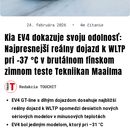
24. februára 2026
•
4m čítanie
Kia EV4 dokazuje svoju odolnosť:
Najpresnejší reálny dojazd k WLTP
pri –37 °C v brutálnom fínskom
zimnom teste Tekniikan Maailma
Redakcia TOUCHIT
EV4 GT-line s dlhým dojazdom dosahuje najbližší
reálny dojazd k WLTP spomedzi desiatich nových
sériových modelov v mínusových teplotách
EV4 bol jediným modelom, ktorý pri –31 °C