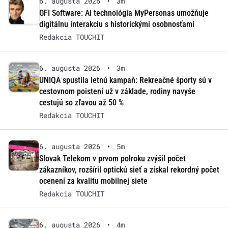
6. augusta 2026
•
3m
GFI Software: AI technológia MyPersonas umožňuje
digitálnu interakciu s historickými osobnosťami
Redakcia TOUCHIT
6. augusta 2026
•
3m
UNIQA spustila letnú kampaň: Rekreačné športy sú v
cestovnom poistení už v základe, rodiny navyše
cestujú so zľavou až 50 %
Redakcia TOUCHIT
6. augusta 2026
•
5m
Slovak Telekom v prvom polroku zvýšil počet
zákazníkov, rozšíril optickú sieť a získal rekordný počet
ocenení za kvalitu mobilnej siete
Redakcia TOUCHIT
6. augusta 2026
•
4m