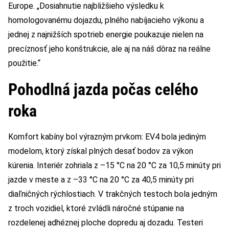
Europe. „Dosiahnutie najbližšieho výsledku k
homologovanému dojazdu, plného nabíjacieho výkonu a
jednej z najnižších spotrieb energie poukazuje nielen na
precíznosť jeho konštrukcie, ale aj na náš dôraz na reálne
použitie.“
Pohodlná jazda počas celého
roka
Komfort kabíny bol výrazným prvkom: EV4 bola jediným
modelom, ktorý získal plných desať bodov za výkon
kúrenia. Interiér zohriala z –15 °C na 20 °C za 10,5 minúty pri
jazde v meste a z –33 °C na 20 °C za 40,5 minúty pri
diaľničných rýchlostiach. V trakčných testoch bola jedným
z troch vozidiel, ktoré zvládli náročné stúpanie na
rozdelenej adhéznej ploche dopredu aj dozadu. Testeri