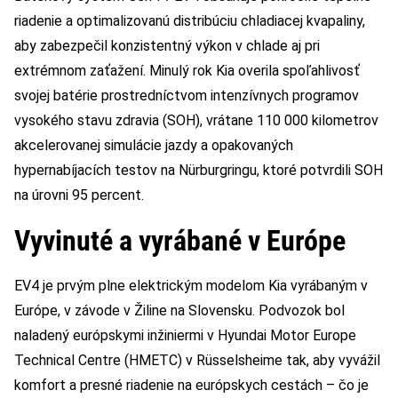
riadenie a optimalizovanú distribúciu chladiacej kvapaliny,
aby zabezpečil konzistentný výkon v chlade aj pri
extrémnom zaťažení. Minulý rok Kia overila spoľahlivosť
svojej batérie prostredníctvom intenzívnych programov
vysokého stavu zdravia (SOH), vrátane 110 000 kilometrov
akcelerovanej simulácie jazdy a opakovaných
hypernabíjacích testov na Nürburgringu, ktoré potvrdili SOH
na úrovni 95 percent.
Vyvinuté a vyrábané v Európe
EV4 je prvým plne elektrickým modelom Kia vyrábaným v
Európe, v závode v Žiline na Slovensku. Podvozok bol
naladený európskymi inžiniermi v Hyundai Motor Europe
Technical Centre (HMETC) v Rüsselsheime tak, aby vyvážil
komfort a presné riadenie na európskych cestách – čo je