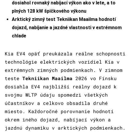
dosiahol rovnaký nabíjací výkon ako v lete, a to
plných 128 kW špičkového výkonu
Arktický zimný test Tekniikan Maailma hodnotí
dojazd, nabíjanie a jazdné vlastnosti v extrémnom
chlade
Kia EV4 opäť preukázala reálne schopnosti
technológie elektrických vozidiel Kia v
extrémnych zimných podmienkach. V zimnom
teste
Tekniikan Maailma
2026 vo Fínsku
dosiahla EV4 najbližší reálny dojazd k
svojmu WLTP údaju spomedzi všetkých
účastníkov a celkovo obsadila druhé
miesto. Každoročné porovnanie hodnotí
okrem iného dojazd, nabíjací výkon a
jazdnú dynamiku v arktických podmienkach.