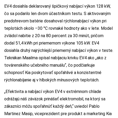
EV4 dosiahla deklarovaný špičkový nabíjací výkon 128 kW,
čo sa podarilo len dvom účastníkom testu. S aktivovaným
predohrevom batérie dosahoval rýchlonabíjací výkon pri
teplotách okolo –30 °C rovnaké hodnoty ako v lete. Model
zvládol nabitie z 20 na 80 percent za 30 minút, pričom
dodal 51,4 kWh pri priemernom výkone 105 kW. EV4
dosiahla druhý najrýchlejší priemerný nabíjací výkon v teste.
Tekniikan Maailma opísal nabíjaciu krivku EV4 ako „ako z
továrenského učebného manuálu“, čo podčiarkuje
schopnosť Kia poskytovať spoľahlivé a konzistentné
rýchlonabíjanie aj v hlbokých mínusových teplotách.
„Efektivita a nabíjací výkon EV4 v extrémnom chlade
odrážajú náš záväzok prinášať elektromobil, na ktorý sa
zákazníci môžu spoľahnúť každý deň,“ uviedol Pablo
Martinez Masip, viceprezident pre produkt a marketing Kia