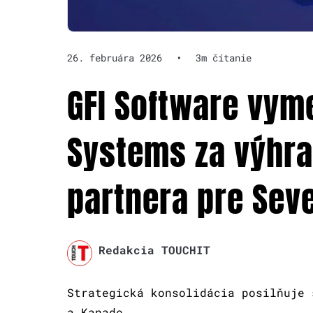
26. februára 2026
•
3m čítanie
GFI Software vym
Systems za výhr
partnera pre Sev
Redakcia TOUCHIT
Strategická konsolidácia posilňuje 
a Kanade