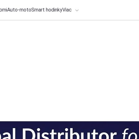
omi
Auto-moto
Smart hodinky
Viac
HLO BY VÁS ZAUJÍMAŤ
lačové správy
4. augusta 2026
•
3m
ADÁVANIA
Vrátenie tovaru do
Packeta zapája sv
Zadajte frázu pre vyhľadanie
Redakcia TOUCHIT