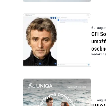
6. augu
GFI So
umožňu
osobn
Redakci
6. augu