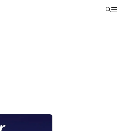
Nájsť
 tisícov e-shopov bude jednoduchšie.
oju sieť samoobslužných Z-BOXov