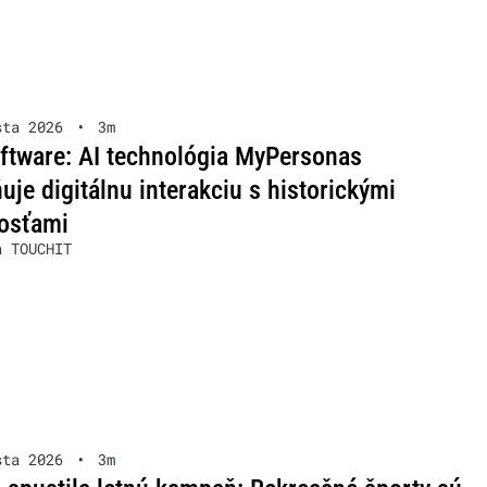
sta 2026
•
3m
ftware: AI technológia MyPersonas
je digitálnu interakciu s historickými
osťami
a TOUCHIT
sta 2026
•
3m