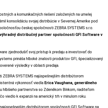
čnostných a komunikačných riešení založených na umelej
ámil konsolidáciu svojej distribúcie v Severnej Amerike pod
spoločnosťou českej spoločnosti ZEBRA SYSTEMS s.r.o.
výhradný distribučný partner spoločnosti GFI Software v
are zjednodušiť svoj prístup k predaju a investovať do
ystems prináša hlboké znalosti produktov GFI, špecializovaný
overené výsledky v oblasti predaja.
sti ZEBRA SYSTEMS najúspešnejším distribútorom
zistentná výkonnosť viedla
Erica Vaughana, generálneho
niu hlbšieho partnerstva so Zdeněkom Bínkom, riaditeľom
viedlo k expanzii na americký trh v minulom roku.
júspešnejším distribútorom spoločnosti GFI Software na