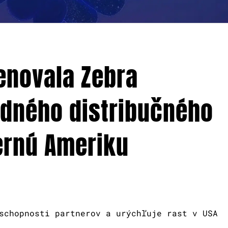
enovala Zebra
adného distribučného
ernú Ameriku
schopnosti partnerov a urýchľuje rast v USA