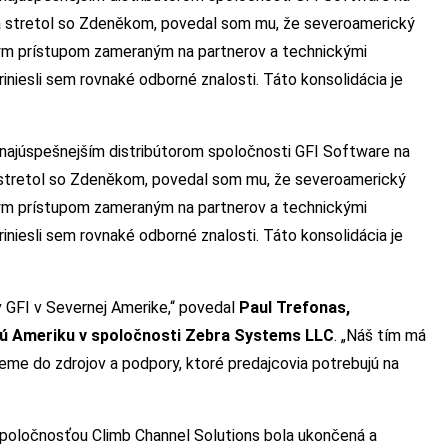
a stretol so Zdeněkom, povedal som mu, že severoamerický
akým prístupom zameraným na partnerov a technickými
iniesli sem rovnaké odborné znalosti. Táto konsolidácia je
júspešnejším distribútorom spoločnosti GFI Software na
 stretol so Zdeněkom, povedal som mu, že severoamerický
akým prístupom zameraným na partnerov a technickými
iniesli sem rovnaké odborné znalosti. Táto konsolidácia je
 GFI v Severnej Amerike,“ povedal
Paul Trefonas,
rnú Ameriku v spoločnosti Zebra Systems LLC
. „Náš tím má
jeme do zdrojov a podpory, ktoré predajcovia potrebujú na
spoločnosťou Climb Channel Solutions bola ukončená a