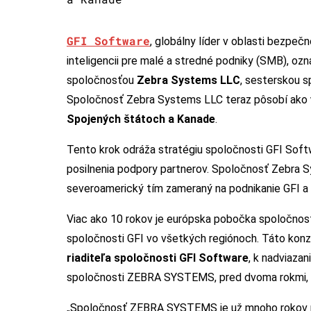
GFI Software
, globálny líder v oblasti bezpe
inteligencii pre malé a stredné podniky (SMB), ozn
spoločnosťou
Zebra Systems LLC
, sesterskou 
Spoločnosť Zebra Systems LLC teraz pôsobí ako
Spojených štátoch a Kanade
.
Tento krok odráža stratégiu spoločnosti GFI Softw
posilnenia podpory partnerov. Spoločnosť Zebra S
severoamerický tím zameraný na podnikanie GFI a 
Viac ako 10 rokov je európska pobočka spoločno
spoločnosti GFI vo všetkých regiónoch. Táto kon
riaditeľa spoločnosti GFI Software
, k nadviaza
spoločnosti ZEBRA SYSTEMS, pred dvoma rokmi, čo 
„Spoločnosť ZEBRA SYSTEMS je už mnoho rokov na