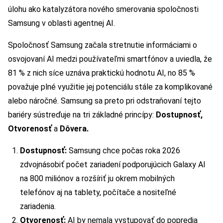
úlohu ako katalyzátora nového smerovania spoločnosti
Samsung v oblasti agentnej AI.
Spoločnosť Samsung začala stretnutie informáciami o
osvojovaní AI medzi používateľmi smartfónov a uviedla, že
81 % z nich síce uznáva praktickú hodnotu AI, no 85 %
považuje plné využitie jej potenciálu stále za komplikované
alebo náročné. Samsung sa preto pri odstraňovaní tejto
bariéry sústreďuje na tri základné princípy:
Dostupnosť,
Otvorenosť
a
Dôvera.
Dostupnosť:
Samsung chce počas roka 2026
zdvojnásobiť počet zariadení podporujúcich Galaxy AI
na 800 miliónov a rozšíriť ju okrem mobilných
telefónov aj na tablety, počítače a nositeľné
zariadenia.
Otvorenosť:
AI by nemala vystupovať do popredia