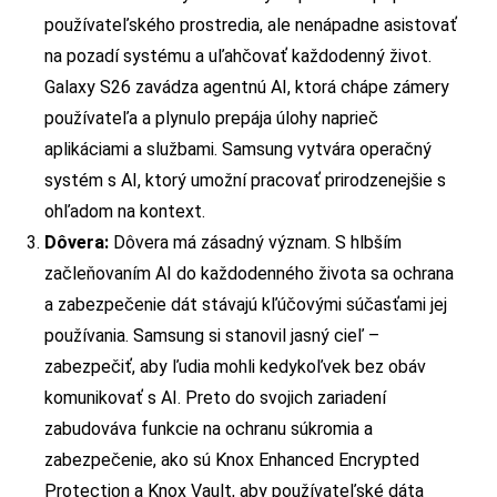
používateľského prostredia, ale nenápadne asistovať
na pozadí systému a uľahčovať každodenný život.
Galaxy S26 zavádza agentnú AI, ktorá chápe zámery
používateľa a plynulo prepája úlohy naprieč
aplikáciami a službami. Samsung vytvára operačný
systém s AI, ktorý umožní pracovať prirodzenejšie s
ohľadom na kontext.
Dôvera:
Dôvera má zásadný význam. S hlbším
začleňovaním AI do každodenného života sa ochrana
a zabezpečenie dát stávajú kľúčovými súčasťami jej
používania. Samsung si stanovil jasný cieľ –
zabezpečiť, aby ľudia mohli kedykoľvek bez obáv
komunikovať s AI. Preto do svojich zariadení
zabudováva funkcie na ochranu súkromia a
zabezpečenie, ako sú Knox Enhanced Encrypted
Protection a Knox Vault, aby používateľské dáta