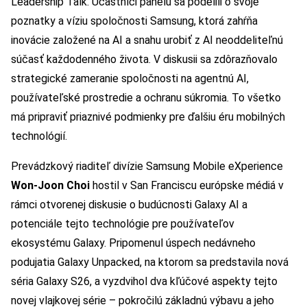
Leadership Talk. Účastníci panelu sa podelili o svoje
poznatky a víziu spoločnosti Samsung, ktorá zahŕňa
inovácie založené na AI a snahu urobiť z AI neoddeliteľnú
súčasť každodenného života. V diskusii sa zdôrazňovalo
strategické zameranie spoločnosti na agentnú AI,
používateľské prostredie a ochranu súkromia. To všetko
má pripraviť priaznivé podmienky pre ďalšiu éru mobilných
technológií.
Prevádzkový riaditeľ divízie Samsung Mobile eXperience
Won-Joon Choi
hostil v San Franciscu európske médiá v
rámci otvorenej diskusie o budúcnosti Galaxy AI a
potenciále tejto technológie pre používateľov
ekosystému Galaxy. Pripomenul úspech nedávneho
podujatia Galaxy Unpacked, na ktorom sa predstavila nová
séria Galaxy S26, a vyzdvihol dva kľúčové aspekty tejto
novej vlajkovej série – pokročilú základnú výbavu a jeho