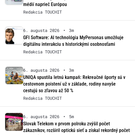
médií naprieč Európou
Redakcia TOUCHIT
6. augusta 2026
•
3m
GFI Software: AI technológia MyPersonas umožňuje
digitálnu interakciu s historickými osobnosťami
Redakcia TOUCHIT
6. augusta 2026
•
3m
UNIQA spustila letnú kampaň: Rekreačné športy sú v
cestovnom poistení už v základe, rodiny navyše
cestujú so zľavou až 50 %
Redakcia TOUCHIT
6. augusta 2026
•
5m
Slovak Telekom v prvom polroku zvýšil počet
zákazníkov, rozšíril optickú sieť a získal rekordný počet