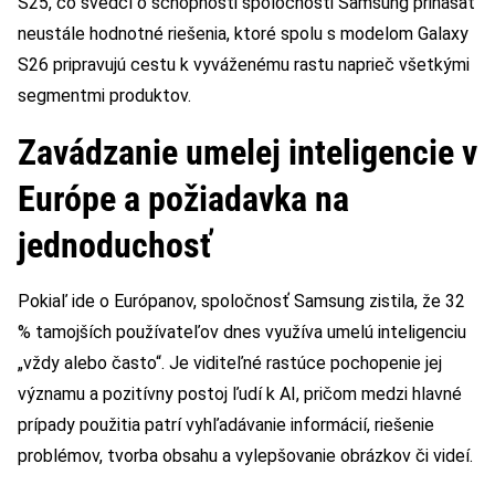
S25, čo svedčí o schopnosti spoločnosti Samsung prinášať
neustále hodnotné riešenia, ktoré spolu s modelom Galaxy
S26 pripravujú cestu k vyváženému rastu naprieč všetkými
segmentmi produktov.
Zavádzanie umelej inteligencie v
Európe a požiadavka na
jednoduchosť
Pokiaľ ide o Európanov, spoločnosť Samsung zistila, že 32
% tamojších používateľov dnes využíva umelú inteligenciu
„vždy alebo často“. Je viditeľné rastúce pochopenie jej
významu a pozitívny postoj ľudí k AI, pričom medzi hlavné
prípady použitia patrí vyhľadávanie informácií, riešenie
problémov, tvorba obsahu a vylepšovanie obrázkov či videí.