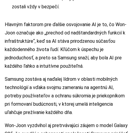
zostali vždy v bezpečí.
Hlavným faktorom pre ďalšie osvojovanie AI je to, čo Won-
Joon označuje ako „prechod od nadštandardných funkcií k
infraštruktúre“, keď sa AI stáva prirodzenou súčasťou
každodenného života ľudí. Kľúčom k úspechu je
jednoduchosť, a preto sa Samsung snaží, aby bola AI pre
každého ľahko a intuitívne použiteľná.
Samsung zostáva aj naďalej lídrom v oblasti mobilných
technológií a vďaka svojmu zameraniu na agentnú AI,
potreby používateľov a ochranu súkromia je priekopníkom
pri formovaní budúcnosti, v ktorej umelá inteligencia
uľahčuje prežívanie každého dňa.
Won-Joon vyzdvihol aj pretrvávajúci záujem o model Galaxy