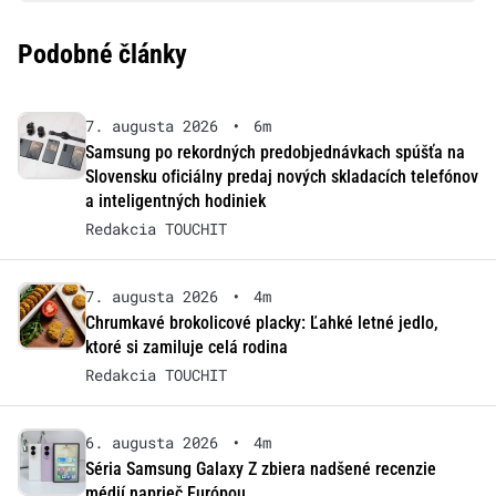
Podobné články
7. augusta 2026
•
6m
Samsung po rekordných predobjednávkach spúšťa na
Slovensku oficiálny predaj nových skladacích telefónov
a inteligentných hodiniek
Redakcia TOUCHIT
7. augusta 2026
•
4m
Chrumkavé brokolicové placky: Ľahké letné jedlo,
ktoré si zamiluje celá rodina
Redakcia TOUCHIT
6. augusta 2026
•
4m
Séria Samsung Galaxy Z zbiera nadšené recenzie
médií naprieč Európou