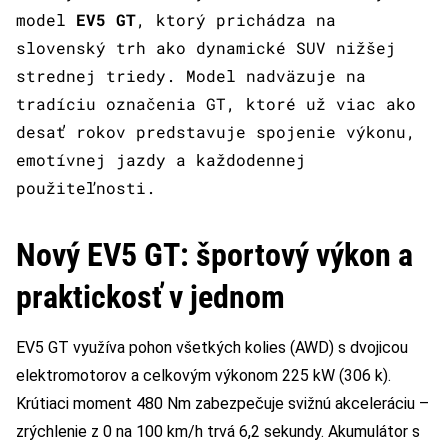
model
EV5 GT
, ktorý prichádza na
slovenský trh ako dynamické SUV nižšej
strednej triedy. Model nadväzuje na
tradíciu označenia GT, ktoré už viac ako
desať rokov predstavuje spojenie výkonu,
emotívnej jazdy a každodennej
použiteľnosti.
Nový EV5 GT: športový výkon a
praktickosť v jednom
EV5 GT využíva pohon všetkých kolies (AWD) s dvojicou
elektromotorov a celkovým výkonom 225 kW (306 k).
Krútiaci moment 480 Nm zabezpečuje svižnú akceleráciu –
zrýchlenie z 0 na 100 km/h trvá 6,2 sekundy. Akumulátor s