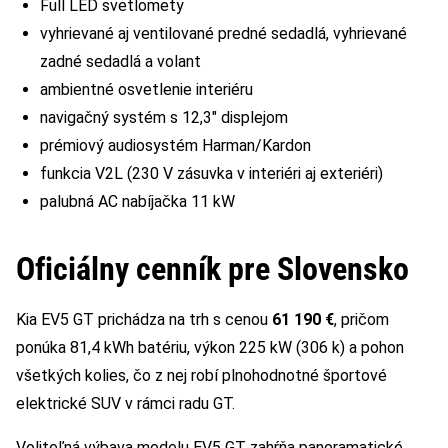
Full LED svetlomety
vyhrievané aj ventilované predné sedadlá, vyhrievané
zadné sedadlá a volant
ambientné osvetlenie interiéru
navigačný systém s 12,3″ displejom
prémiový audiosystém Harman/Kardon
funkcia V2L (230 V zásuvka v interiéri aj exteriéri)
palubná AC nabíjačka 11 kW
Oficiálny cenník pre Slovensko
Kia EV5 GT prichádza na trh s cenou
61 190 €
, pričom
ponúka 81,4 kWh batériu, výkon 225 kW (306 k) a pohon
všetkých kolies, čo z nej robí plnohodnotné športové
elektrické SUV v rámci radu GT.
Voliteľná výbava modelu EV5 GT zahŕňa panoramatické