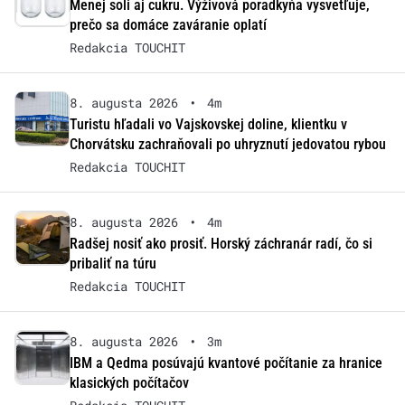
Menej soli aj cukru. Výživová poradkyňa vysvetľuje,
prečo sa domáce zaváranie oplatí
Redakcia TOUCHIT
8. augusta 2026
•
4m
Turistu hľadali vo Vajskovskej doline, klientku v
Chorvátsku zachraňovali po uhryznutí jedovatou rybou
Redakcia TOUCHIT
8. augusta 2026
•
4m
Radšej nosiť ako prosiť. Horský záchranár radí, čo si
pribaliť na túru
Redakcia TOUCHIT
8. augusta 2026
•
3m
IBM a Qedma posúvajú kvantové počítanie za hranice
klasických počítačov