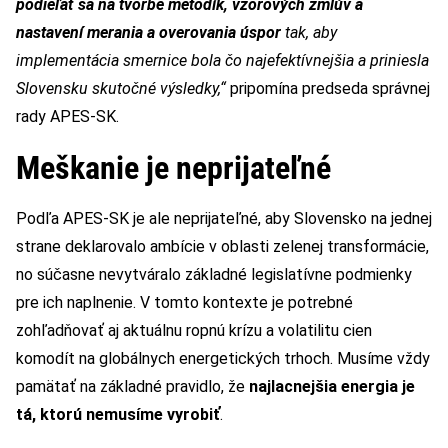
podieľať sa na tvorbe metodík, vzorových zmlúv a
nastavení merania a overovania úspor
tak, aby
implementácia smernice bola čo najefektívnejšia a priniesla
Slovensku skutočné výsledky,“
pripomína predseda správnej
rady APES-SK.
Meškanie je neprijateľné
Podľa APES-SK je ale neprijateľné, aby Slovensko na jednej
strane deklarovalo ambície v oblasti zelenej transformácie,
no súčasne nevytváralo základné legislatívne podmienky
pre ich naplnenie. V tomto kontexte je potrebné
zohľadňovať aj aktuálnu ropnú krízu a volatilitu cien
komodít na globálnych energetických trhoch. Musíme vždy
pamätať na základné pravidlo, že
najlacnejšia energia je
tá, ktorú nemusíme vyrobiť
.