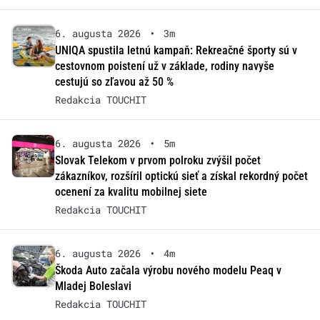
6. augusta 2026
•
3m
UNIQA spustila letnú kampaň: Rekreačné športy sú v
cestovnom poistení už v základe, rodiny navyše
cestujú so zľavou až 50 %
Redakcia TOUCHIT
6. augusta 2026
•
5m
Slovak Telekom v prvom polroku zvýšil počet
zákazníkov, rozšíril optickú sieť a získal rekordný počet
ocenení za kvalitu mobilnej siete
Redakcia TOUCHIT
6. augusta 2026
•
4m
Škoda Auto začala výrobu nového modelu Peaq v
Mladej Boleslavi
Redakcia TOUCHIT