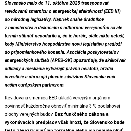
Slovensko malo do 11. októbra 2025 transponovať
revidovanú smernicu o energetickej efektívnosti (EED III)
do národnej legislatívy. Napriek snahe úradníkov
z ministerstva a diskusiám s odbornou verejnosťou sa ale
termín stihnúť nepodarilo a, čo je horšie, stále nikto netuší,
kedy Ministerstvo hospodárstva novú legislatívu predloží
do pripomienkového konania. Asociácia poskytovateľov
energetických služieb (APES-SK) upozorňuje, že akékoľvek
odklady a meškania vytvárajú právnu neistotu, brzdia
investície a ohrozujú plnenie záväzkov Slovenska voči
našim európskym partnerom.
Revidovaná smernica EED ukladá verejným orgánom
povinnosť každoročne obnoviť minimálne 3 % podlahovej
plochy verejných budov.
Bez funkčného zákona a
vykonávacích predpisov však hrozí, že Slovensko bude
tieto záväzky plniť len formálne alebo ich nebude plniť