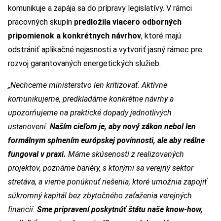
komunikuje a zapája sa do prípravy legislatívy. V rámci
pracovných skupín
predložila viacero odborných
pripomienok a konkrétnych návrhov
, ktoré majú
odstrániť aplikačné nejasnosti a vytvoriť jasný rámec pre
rozvoj garantovaných energetických služieb.
„Nechceme ministerstvo len kritizovať. Aktívne
komunikujeme, predkladáme konkrétne návrhy a
upozorňujeme na praktické dopady jednotlivých
ustanovení.
Naším cieľom je, aby nový zákon nebol len
formálnym splnením európskej povinnosti, ale aby reálne
fungoval v praxi.
Máme skúsenosti z realizovaných
projektov, poznáme bariéry, s ktorými sa verejný sektor
stretáva, a vieme ponúknuť riešenia, ktoré umožnia zapojiť
súkromný kapitál bez zbytočného zaťaženia verejných
financií.
Sme pripravení poskytnúť štátu naše know-how,