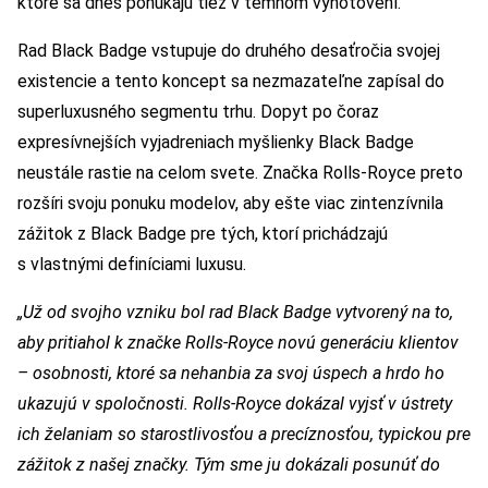
ktoré sa dnes ponúkajú tiež v temnom vyhotovení.
Rad Black Badge vstupuje do druhého desaťročia svojej
existencie a tento koncept sa nezmazateľne zapísal do
superluxusného segmentu trhu. Dopyt po čoraz
expresívnejších vyjadreniach myšlienky Black Badge
neustále rastie na celom svete. Značka Rolls-Royce preto
rozšíri svoju ponuku modelov, aby ešte viac zintenzívnila
zážitok z Black Badge pre tých, ktorí prichádzajú
s vlastnými definíciami luxusu.
„Už od svojho vzniku bol rad Black Badge vytvorený na to,
aby pritiahol k značke Rolls-Royce novú generáciu klientov
– osobnosti, ktoré sa nehanbia za svoj úspech a hrdo ho
ukazujú v spoločnosti. Rolls-Royce dokázal vyjsť v ústrety
ich želaniam so starostlivosťou a precíznosťou, typickou pre
zážitok z našej značky. Tým sme ju dokázali posunúť do