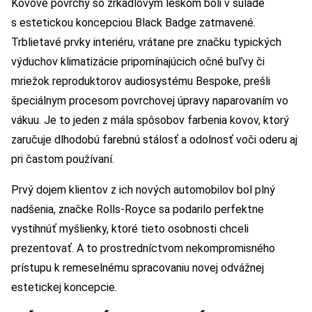
Kovové povrchy so zrkadlovým leskom boli v súlade
s estetickou koncepciou Black Badge zatmavené.
Trblietavé prvky interiéru, vrátane pre značku typických
výduchov klimatizácie pripomínajúcich očné buľvy či
mriežok reproduktorov audiosystému Bespoke, prešli
špeciálnym procesom povrchovej úpravy naparovaním vo
vákuu. Je to jeden z mála spôsobov farbenia kovov, ktorý
zaručuje dlhodobú farebnú stálosť a odolnosť voči oderu aj
pri častom používaní.
Prvý dojem klientov z ich nových automobilov bol plný
nadšenia, značke Rolls-Royce sa podarilo perfektne
vystihnúť myšlienky, ktoré tieto osobnosti chceli
prezentovať. A to prostredníctvom nekompromisného
prístupu k remeselnému spracovaniu novej odvážnej
estetickej koncepcie.