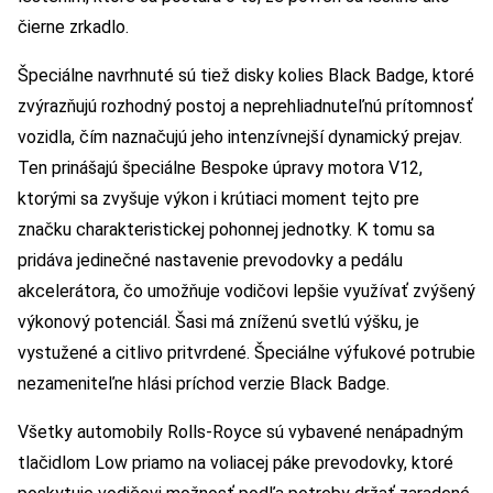
čierne zrkadlo.
Špeciálne navrhnuté sú tiež disky kolies Black Badge, ktoré
zvýrazňujú rozhodný postoj a neprehliadnuteľnú prítomnosť
vozidla, čím naznačujú jeho intenzívnejší dynamický prejav.
Ten prinášajú špeciálne Bespoke úpravy motora V12,
ktorými sa zvyšuje výkon i krútiaci moment tejto pre
značku charakteristickej pohonnej jednotky. K tomu sa
pridáva jedinečné nastavenie prevodovky a pedálu
akcelerátora, čo umožňuje vodičovi lepšie využívať zvýšený
výkonový potenciál. Šasi má zníženú svetlú výšku, je
vystužené a citlivo pritvrdené. Špeciálne výfukové potrubie
nezameniteľne hlási príchod verzie Black Badge.
Všetky automobily Rolls-Royce sú vybavené nenápadným
tlačidlom Low priamo na voliacej páke prevodovky, ktoré