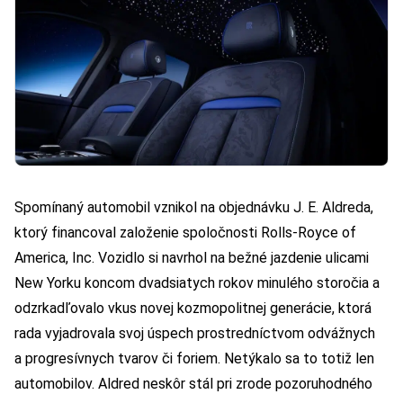
Spomínaný automobil vznikol na objednávku J. E. Aldreda,
ktorý financoval založenie spoločnosti Rolls-Royce of
America, Inc. Vozidlo si navrhol na bežné jazdenie ulicami
New Yorku koncom dvadsiatych rokov minulého storočia a
odzrkadľovalo vkus novej kozmopolitnej generácie, ktorá
rada vyjadrovala svoj úspech prostredníctvom odvážnych
a progresívnych tvarov či foriem. Netýkalo sa to totiž len
automobilov. Aldred neskôr stál pri zrode pozoruhodného