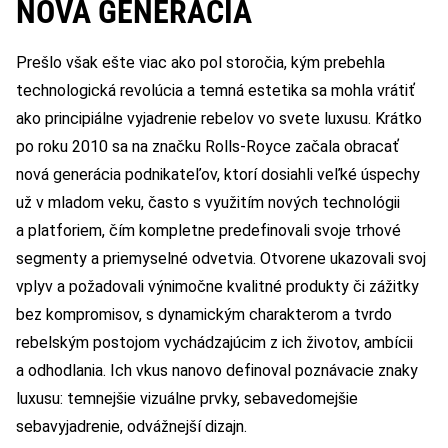
NOVÁ GENERÁCIA
Prešlo však ešte viac ako pol storočia, kým prebehla
technologická revolúcia a temná estetika sa mohla vrátiť
ako principiálne vyjadrenie rebelov vo svete luxusu. Krátko
po roku 2010 sa na značku Rolls-Royce začala obracať
nová generácia podnikateľov, ktorí dosiahli veľké úspechy
už v mladom veku, často s využitím nových technológii
a platforiem, čím kompletne predefinovali svoje trhové
segmenty a priemyselné odvetvia. Otvorene ukazovali svoj
vplyv a požadovali výnimočne kvalitné produkty či zážitky
bez kompromisov, s dynamickým charakterom a tvrdo
rebelským postojom vychádzajúcim z ich životov, ambícii
a odhodlania. Ich vkus nanovo definoval poznávacie znaky
luxusu: temnejšie vizuálne prvky, sebavedomejšie
sebavyjadrenie, odvážnejší dizajn.