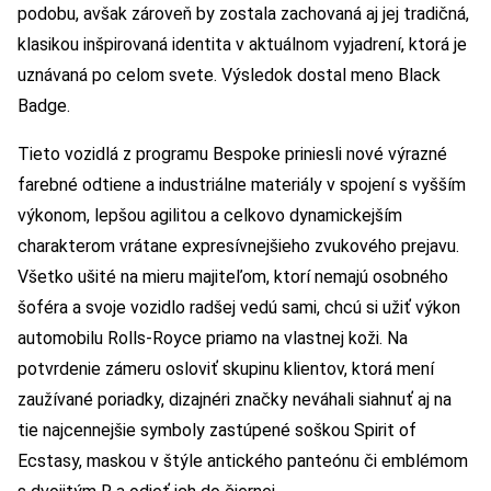
podobu, avšak zároveň by zostala zachovaná aj jej tradičná,
klasikou inšpirovaná identita v aktuálnom vyjadrení, ktorá je
uznávaná po celom svete. Výsledok dostal meno Black
Badge.
Tieto vozidlá z programu Bespoke priniesli nové výrazné
farebné odtiene a industriálne materiály v spojení s vyšším
výkonom, lepšou agilitou a celkovo dynamickejším
charakterom vrátane expresívnejšieho zvukového prejavu.
Všetko ušité na mieru majiteľom, ktorí nemajú osobného
šoféra a svoje vozidlo radšej vedú sami, chcú si užiť výkon
automobilu Rolls-Royce priamo na vlastnej koži. Na
potvrdenie zámeru osloviť skupinu klientov, ktorá mení
zaužívané poriadky, dizajnéri značky neváhali siahnuť aj na
tie najcennejšie symboly zastúpené soškou Spirit of
Ecstasy, maskou v štýle antického panteónu či emblémom