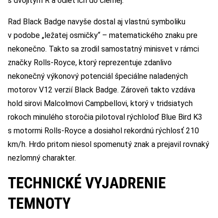
s dvojitým R a odieť ich do čiernej.
Rad Black Badge navyše dostal aj vlastnú symboliku
v podobe „ležatej osmičky“ – matematického znaku pre
nekonečno. Takto sa zrodil samostatný minisvet v rámci
značky Rolls-Royce, ktorý reprezentuje zdanlivo
nekonečný výkonový potenciál špeciálne naladených
motorov V12 verzií Black Badge. Zároveň takto vzdáva
hold sirovi Malcolmovi Campbellovi, ktorý v tridsiatych
rokoch minulého storočia pilotoval rýchloloď Blue Bird K3
s motormi Rolls-Royce a dosiahol rekordnú rýchlosť 210
km/h. Hrdo pritom niesol spomenutý znak a prejavil rovnaký
nezlomný charakter.
TECHNICKÉ VYJADRENIE
TEMNOTY