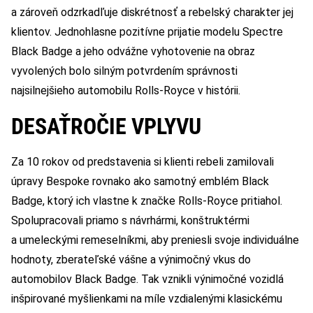
a zároveň odzrkadľuje diskrétnosť a rebelský charakter jej
klientov. Jednohlasne pozitívne prijatie modelu Spectre
Black Badge a jeho odvážne vyhotovenie na obraz
vyvolených bolo silným potvrdením správnosti
najsilnejšieho automobilu Rolls-Royce v histórii.
DESAŤROČIE VPLYVU
Za 10 rokov od predstavenia si klienti rebeli zamilovali
úpravy Bespoke rovnako ako samotný emblém Black
Badge, ktorý ich vlastne k značke Rolls-Royce pritiahol.
Spolupracovali priamo s návrhármi, konštruktérmi
a umeleckými remeselníkmi, aby preniesli svoje individuálne
hodnoty, zberateľské vášne a výnimočný vkus do
automobilov Black Badge. Tak vznikli výnimočné vozidlá
inšpirované myšlienkami na míle vzdialenými klasickému