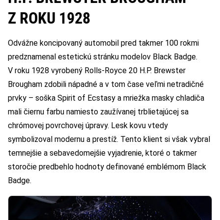
Z ROKU 1928
Odvážne koncipovaný automobil pred takmer 100 rokmi
predznamenal estetickú stránku modelov Black Badge.
V roku 1928 vyrobený Rolls-Royce 20 H.P. Brewster
Brougham zdobili nápadné a v tom čase veľmi netradičné
prvky – soška Spirit of Ecstasy a mriežka masky chladiča
mali čiernu farbu namiesto zaužívanej trblietajúcej sa
chrómovej povrchovej úpravy. Lesk kovu vtedy
symbolizoval modernu a prestíž. Tento klient si však vybral
temnejšie a sebavedomejšie vyjadrenie, ktoré o takmer
storočie predbehlo hodnoty definované emblémom Black
Badge.