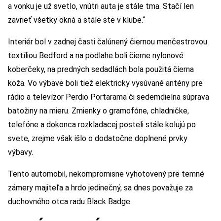
a vonku je už svetlo, vnútri auta je stále tma. Stačí len
zavrieť všetky okná a stále ste v klube.“
Interiér bol v zadnej časti čalúnený čiernou menčestrovou
textíliou Bedford a na podlahe boli čierne nylonové
koberčeky, na predných sedadlách bola použitá čierna
koža. Vo výbave boli tiež elektricky vysúvané antény pre
rádio a televízor Perdio Portarama či sedemdielna súprava
batožiny na mieru. Zmienky o gramofóne, chladničke,
telefóne a dokonca rozkladacej posteli stále kolujú po
svete, zrejme však išlo o dodatočne doplnené prvky
výbavy.
Tento automobil, nekompromisne vyhotovený pre temné
zámery majiteľa a hrdo jedinečný, sa dnes považuje za
duchovného otca radu Black Badge.