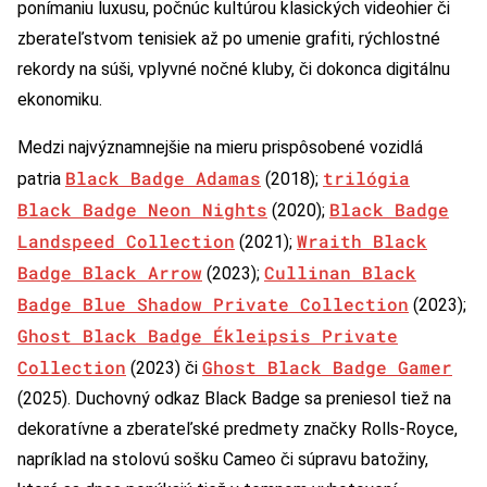
ponímaniu luxusu, počnúc kultúrou klasických videohier či
zberateľstvom tenisiek až po umenie grafiti, rýchlostné
rekordy na súši, vplyvné nočné kluby, či dokonca digitálnu
ekonomiku.
Medzi najvýznamnejšie na mieru prispôsobené vozidlá
Black Badge Adamas
trilógia
patria
(2018);
Black Badge Neon Nights
Black Badge
(2020);
Landspeed Collection
Wraith Black
(2021);
Badge Black Arrow
Cullinan Black
(2023);
Badge Blue Shadow Private Collection
(2023);
Ghost Black Badge Ékleipsis Private
Collection
Ghost Black Badge Gamer
(2023) či
(2025). Duchovný odkaz Black Badge sa preniesol tiež na
dekoratívne a zberateľské predmety značky Rolls-Royce,
napríklad na stolovú sošku Cameo či súpravu batožiny,