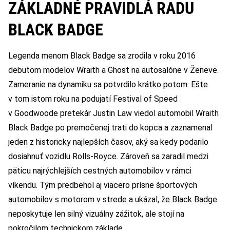
ZÁKLADNÉ PRAVIDLÁ RADU
BLACK BADGE
Legenda menom Black Badge sa zrodila v roku 2016
debutom modelov Wraith a Ghost na autosalóne v Ženeve.
Zameranie na dynamiku sa potvrdilo krátko potom. Ešte
v tom istom roku na podujatí Festival of Speed
v Goodwoode pretekár Justin Law viedol automobil Wraith
Black Badge po premočenej trati do kopca a zaznamenal
jeden z historicky najlepších časov, aký sa kedy podarilo
dosiahnuť vozidlu Rolls-Royce. Zároveň sa zaradil medzi
päticu najrýchlejších cestných automobilov v rámci
víkendu. Tým predbehol aj viacero prísne športových
automobilov s motorom v strede a ukázal, že Black Badge
neposkytuje len silný vizuálny zážitok, ale stojí na
pokročilom technickom základe.