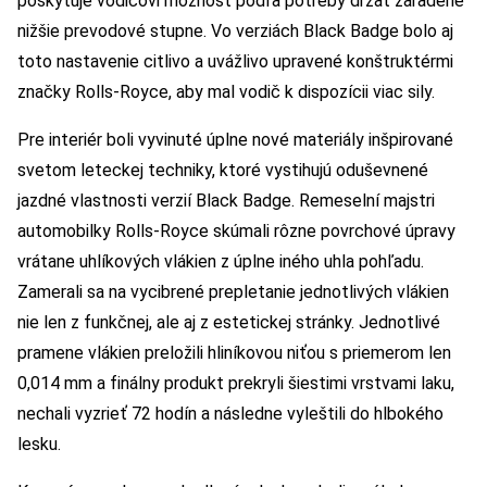
poskytuje vodičovi možnosť podľa potreby držať zaradené
nižšie prevodové stupne. Vo verziách Black Badge bolo aj
toto nastavenie citlivo a uvážlivo upravené konštruktérmi
značky Rolls-Royce, aby mal vodič k dispozícii viac sily.
Pre interiér boli vyvinuté úplne nové materiály inšpirované
svetom leteckej techniky, ktoré vystihujú oduševnené
jazdné vlastnosti verzií Black Badge. Remeselní majstri
automobilky Rolls-Royce skúmali rôzne povrchové úpravy
vrátane uhlíkových vlákien z úplne iného uhla pohľadu.
Zamerali sa na vycibrené prepletanie jednotlivých vlákien
nie len z funkčnej, ale aj z estetickej stránky. Jednotlivé
pramene vlákien preložili hliníkovou niťou s priemerom len
0,014 mm a finálny produkt prekryli šiestimi vrstvami laku,
nechali vyzrieť 72 hodín a následne vyleštili do hlbokého
lesku.