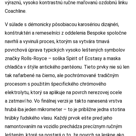
výraznú, vysoko kontrastnú ručne maľovanú ozdobnú linku
Coachline.
V súlade s démonicky pôsobiacou karosériou dizajnéri,
konštruktéri a remeselníci z oddelenia Bespoke spoločne
navrhli a vyvinuli proces, ktorým sa vytvára tmavá
povrchová úprava typických vysoko leštených symbolov
značky Rolls-Royce – soška Spirit of Ecstasy a maska
chladiča v štýle antického pantéonu. Tieto prvky nie sú len
tak nafarbené na čierno, ale pochrómované tradičným
procesom s použitím špecifického chrómového
elektrolytu, ktorý sa aplikuje na povrch nerezovej ocele
a zatmaví ho. Vo finálnej verzii je takto nanesená vrstva
hrubá iba jeden mikrometer – to je približne jedna stotina
hrúbky ľudského vlasu. Každý prvok ešte pred jeho
namontovaním na vozidlo prechádza precíznym ručným
leštením, ktoré sa postará o to, že povrch sa leskne ako