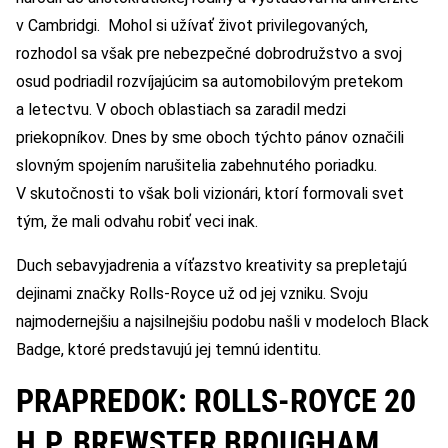
v Cambridgi. Mohol si užívať život privilegovaných,
rozhodol sa však pre nebezpečné dobrodružstvo a svoj
osud podriadil rozvíjajúcim sa automobilovým pretekom
a letectvu. V oboch oblastiach sa zaradil medzi
priekopníkov. Dnes by sme oboch týchto pánov označili
slovným spojením narušitelia zabehnutého poriadku.
V skutočnosti to však boli vizionári, ktorí formovali svet
tým, že mali odvahu robiť veci inak.
Duch sebavyjadrenia a víťazstvo kreativity sa prepletajú
dejinami značky Rolls-Royce už od jej vzniku. Svoju
najmodernejšiu a najsilnejšiu podobu našli v modeloch Black
Badge, ktoré predstavujú jej temnú identitu.
PRAPREDOK: ROLLS-ROYCE 20
H.P. BREWSTER BROUGHAM