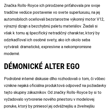
Značka Rolls-Royce ich prirodzene priťahovala pre svoje
tradične vedúce postavenie vo svete superluxusu, na jej
automobiloch oceňovali bezstarostne výkonný motor V12,
výrazný dizajn a bezchybnú paletu materiálov. Žiadali si
však k tomu aj špecifický netradičný charakter, ktorý by
odzrkadľoval ich osobné svety, ako ich okolo seba
vytvárali: dramatické, expresívne a nekompromisne
moderné.
DÉMONICKÉ ALTER EGO
Podrobné interné diskusie dlho rozhodovali o tom, či vôbec
vznikne nejaká oficiálna produktová odpoveď na požiadavky
tejto skupiny zákazníkov. Od značky Rolls-Royce by si to
vyžadovalo vytvorenie nového priestoru v modelovej
ponuke, ktorý by priniesol jej odvážnejšiu a živelnejšiu