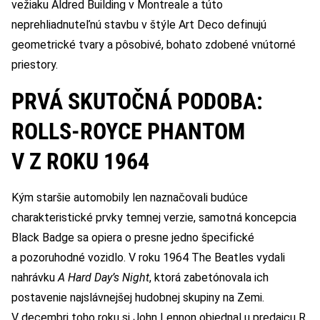
vežiaku Aldred Building v Montreale a túto
neprehliadnuteľnú stavbu v štýle Art Deco definujú
geometrické tvary a pôsobivé, bohato zdobené vnútorné
priestory.
PRVÁ SKUTOČNÁ PODOBA:
ROLLS-ROYCE PHANTOM
V Z ROKU 1964
Kým staršie automobily len naznačovali budúce
charakteristické prvky temnej verzie, samotná koncepcia
Black Badge sa opiera o presne jedno špecifické
a pozoruhodné vozidlo. V roku 1964 The Beatles vydali
nahrávku
A Hard Day’s Night
, ktorá zabetónovala ich
postavenie najslávnejšej hudobnej skupiny na Zemi.
V decembri toho roku si John Lennon objednal u predajcu R.