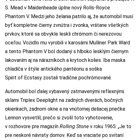
S. Mead v Maidenheade úplne nový Rolls-Royce
Phantom V. Medzi jeho želania patrilo aj, že automobil musí
byť kompletne čierny zvnútra i zvonka, vrátane všetkých
prvkov, ktoré sa obvykle leskli chrómom či nerezovou
oceľou. Vozidlo mu vyrobili v karosárni Mulliner Park Ward
a tento Phantom V bol dodaný s hlboko lesklým čiernym
lakovaním aj na nárazníkoch a krytoch kolies. Iba maska
chladiča v štýle antického pantéonu a soška
Spirit of Ecstasy zostali tradične pochrómované.
Automobil bol ďalej vybavený zatmavenými reflexnými
sklami Triplex Deeplight na zadných dverách, bočných
okienkach, zadnom okne a na vnútornej deliacej priečke.
Lennon vysvetlil, prečo si zvolil toto vyhotovenie,
v rozhovore pre magazín
Rolling Stone
v roku 1965: „Je to
pre neskoré návraty domov. Keď sa vraciate po svitaní