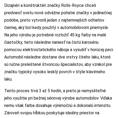
Dizajnéri a konštruktéri značky Rolls-Royce chceli
predviesť svetu nové odvážne poňatie značky v jedinečnej
podobe, preto vytvorili jeden z najtemnejších odtieňov
čiernej, aký bol kedy použitý v automobilovom priemysle.
Na jeho výrobu je potrebné rozložiť 45 kg farby na malé
čiastočky, tieto následne naniesť na čistú karosériu
pomocou elektrostatického náboja a vysušiť v horúcej peci.
Automobil následne dostane dve vrstvy číreho laku, ktoré
sú ručne preleštené štvoricou špecialistov, aby vznikol pre
značku typický vysoko lesklý povrch v štýle klavírneho
laku.
Tento proces trvá 3 až 5 hodín, a preto je nemysliteľné
jeho využitie pri bežnej sériovej výrobe automobilov. Vďaka
nemu však farba dosahuje výnimočnú a dokonalú intenzitu.
Zároveň svojou hĺbkou poskytuje ideálny priestor na