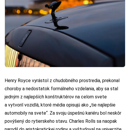
Henry Royce vyrástol z chudobného prostredia, prekonal
choroby a nedostatok formálneho vzdelania, aby sa stal
jedným z najlepších konštruktérov na celom svete
a vytvoril vozidlá, ktoré média opisujú ako „tie najlepšie
automobily na svete“. Za svoju úspešnú kariéru bol neskôr
povýšený do rytierskeho stavu. Charles Rolls sa naopak
narodil do aristokratickej rodiny a vyštudoval na univerzite