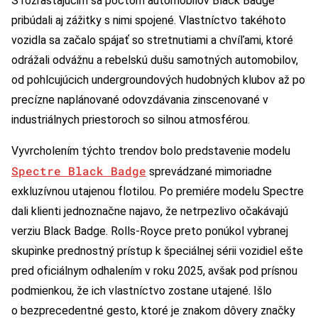
S rozrastajúcim sa počtom automobilov Black Badge
pribúdali aj zážitky s nimi spojené. Vlastníctvo takéhoto
vozidla sa začalo spájať so stretnutiami a chvíľami, ktoré
odrážali odvážnu a rebelskú dušu samotných automobilov,
od pohlcujúcich undergroundových hudobných klubov až po
precízne naplánované odovzdávania zinscenované v
industriálnych priestoroch so silnou atmosférou.
Vyvrcholením týchto trendov bolo predstavenie modelu
Spectre Black Badge
sprevádzané mimoriadne
exkluzívnou utajenou flotilou. Po premiére modelu Spectre
dali klienti jednoznačne najavo, že netrpezlivo očakávajú
verziu Black Badge. Rolls-Royce preto ponúkol vybranej
skupinke prednostný prístup k špeciálnej sérii vozidiel ešte
pred oficiálnym odhalením v roku 2025, avšak pod prísnou
podmienkou, že ich vlastníctvo zostane utajené. Išlo
o bezprecedentné gesto, ktoré je znakom dôvery značky