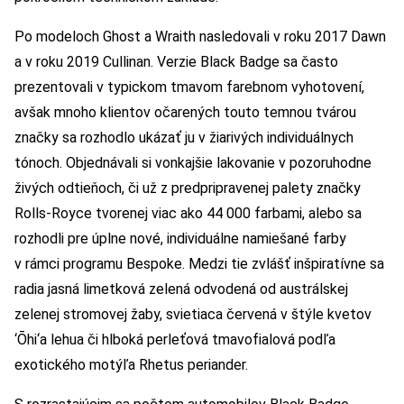
Po modeloch Ghost a Wraith nasledovali v roku 2017 Dawn
a v roku 2019 Cullinan. Verzie Black Badge sa často
prezentovali v typickom tmavom farebnom vyhotovení,
avšak mnoho klientov očarených touto temnou tvárou
značky sa rozhodlo ukázať ju v žiarivých individuálnych
tónoch. Objednávali si vonkajšie lakovanie v pozoruhodne
živých odtieňoch, či už z predpripravenej palety značky
Rolls-Royce tvorenej viac ako 44 000 farbami, alebo sa
rozhodli pre úplne nové, individuálne namiešané farby
v rámci programu Bespoke. Medzi tie zvlášť inšpiratívne sa
radia jasná limetková zelená odvodená od austrálskej
zelenej stromovej žaby, svietiaca červená v štýle kvetov
‘Ōhi‘a lehua či hlboká perleťová tmavofialová podľa
exotického motýľa Rhetus periander.