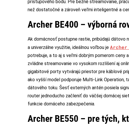
prístupového bodu. Pre bežné streamovanie, prácu 
než dostatočné a zároveň veľmi inteligentné a ce
Archer BE400 – výborná ro
Ak domácnosť postupne rastie, pribúdajú dátovo ná
Archer
a univerzálne využitie, ideálnou voľbou je
potrebuje, a to aj s veľmi dobrým pomerom ceny a
zvládne streamovanie vo vysokom rozlíšení aj onli
gigabitové porty vytvárajú priestor pre káblové pr
ako vyšší model podporuje Multi-Link Operation, t
dátového toku. Šesť externých antén posiela sig
router jednoducho začleniť do väčšej domácej sie
funkcie domáceho zabezpečenia.
Archer BE550 – pre tých, 