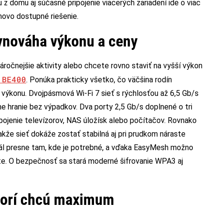
z domu aj súčasné pripojenie viacerých zariadení ide o viac
novo dostupné riešenie.
vnováha výkonu a ceny
ročnejšie aktivity alebo chcete rovno staviť na vyšší výkon
 BE400
. Ponúka prakticky všetko, čo väčšina rodín
 výkonu. Dvojpásmová Wi-Fi 7 sieť s rýchlosťou až 6,5 Gb/s
ne hranie bez výpadkov. Dva porty 2,5 Gb/s doplnené o tri
ipojenie televízorov, NAS úložísk alebo počítačov. Rovnako
akže sieť dokáže zostať stabilná aj pri prudkom náraste
nál presne tam, kde je potrebné, a vďaka EasyMesh možno
te. O bezpečnosť sa stará moderné šifrovanie WPA3 aj
ktorí chcú maximum