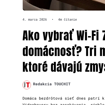
4. marca 2026
•
4m čítanie
Ako vybrať Wi-Fi 
domácnosť? Tri m
ktoré dávajú zmy
Redakcia TOUCHIT
Domáca bezdrôtová sieť dnes patrí k
Videohovory bez zasekávania, rýchle