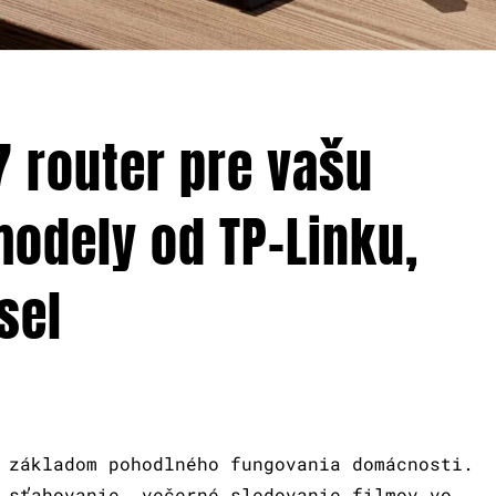
7 router pre vašu
odely od TP-Linku,
sel
 základom pohodlného fungovania domácnosti.
 sťahovanie, večerné sledovanie filmov vo