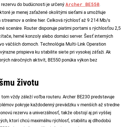
Archer BE550
 rezervu do budúcnosti je určený
.
ktoré je menej zaťažené okolitými sieťami a umožňuje
h streamov a online hier. Celková rýchlosť až 9 214 Mb/s
né scenáre. Router disponuje piatimi portami s rýchlosťou 2,5
ítače, herné konzoly alebo domáci server. Šesť interných
vo väčších domoch. Technológia Multi-Link Operation
razne prispieva ku stabilite siete pri vysokej záťaži. Ak
iacerých náročných aktivít, BE550 ponúka výkon bez
ášmu životu
a tom vždy záleží voľba routeru. Archer BE230 predstavuje
oblémov pokryje každodenný prevádzku v menších až stredne
ovú rezervu a univerzálnosť, takže obstojí aj pri vyššej
ých, ktorí chcú maximálnu rýchlosť, stabilitu aj dlhodobú