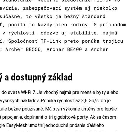
evízia, zabezpečovací systém aj niekoľko
súčasne, to všetko je bežný štandard.
ť, pocíti to každý člen rodiny. S príchodom
 v rýchlosti, odozve aj stabilite, najmä
í. Spoločnosť TP-Link preto ponúka trojicu
: Archer BE550, Archer BE400 a Archer
ý a dostupný základ
 do sveta Wi-Fi 7. Je vhodný najmä pre menšie byty alebo
ysokých nákladov. Ponúka rýchlosť až 3,6 Gb/s, čo je
tále bežne používané. Má štyri výkonné antény pre lepšie
pripojenie, doplnené o tri gigabitové porty. Ak sa časom
lógie EasyMesh umožní jednoduché pridanie ďalšieho