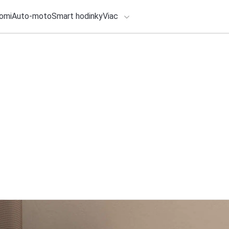
omi
Auto-moto
Smart hodinky
Viac
HLO BY VÁS ZAUJÍMAŤ
lačové správy
ADÁVANIA
5. augusta 2026
•
3m
Hyundai IONIQ 9 pr
Zadajte frázu pre vyhľadanie
Calligraphy Black I
Redakcia TOUCHIT