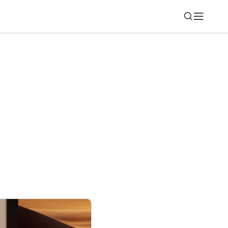
Nájsť
ichádza vo vrcholnej luxusnej výbave
nk