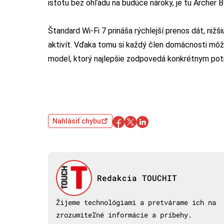
istotu bez ohľadu na budúce nároky, je tu Archer 
Štandard Wi-Fi 7 prináša rýchlejší prenos dát, nižši
aktivít. Vďaka tomu si každý člen domácnosti môže
model, ktorý najlepšie zodpovedá konkrétnym potr
Nahlásiť chybu
Redakcia TOUCHIT
Žijeme technológiami a pretvárame ich na
zrozumiteľné informácie a príbehy.