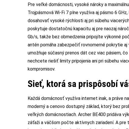
Pre veľké domácnosti, vysoké nároky a maximálnu
Trojpásmová Wi-Fi 7 plne využíva aj pásmo 6 GHz, 
dosahovať vysoké rýchlosti aj pri súbehu viacerýc
poskytuje dostatočnú kapacitu aj pre naozaj nároč
Gb/s, takže bez obmedzenia pripojíte výkonné poč
antén pomáha zabezpečiť rovnomerné pokrytie aj 
umožňuje súčasný prenos dát cez viac pásiem, čo vý
nechcete riešiť limity pripojenia ani pri súbehu v
kompromisov.
Sieť, ktorá sa prispôsobí v
Každá domácnosť využíva internet inak, a práve n
moderný a cenovo dostupný základ, ktorý bez pr
veľkých domácnostiach. Archer BE400 pridáva výkon
záťaži a väčšom počte aktívnych zariadení. A pre t