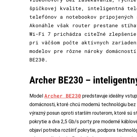
špičkovej kvalite, inteligentná tel
telefónov a notebookov pripojených 
Akonáhle však router prestane stíha
Wi-Fi 7 prichádza citeľné zlepšenie
pri väčšom počte aktívnych zariaden
modelov pre rôzne nároky domácností
BE230.
Archer BE230 – inteligentn
Archer BE230
Model
predstavuje ideálny vstup
domácnosti, ktoré chcú modernú technológiu bez v
výrazný posun oproti starším routerom, ktoré sú s
pokrytie a dva 2,5 Gb/s porty pre moderné káblové 
objaví potreba rozšíriť pokrytie, podpora techno