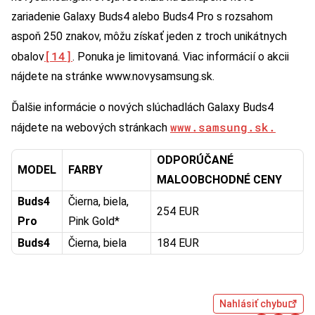
zariadenie Galaxy Buds4 alebo Buds4 Pro s rozsahom
aspoň 250 znakov, môžu získať jeden z troch unikátnych
[14]
obalov
. Ponuka je limitovaná. Viac informácií o akcii
nájdete na stránke www.novysamsung.sk.
Ďalšie informácie o nových slúchadlách Galaxy Buds4
www.samsung.sk.
nájdete na webových stránkach
ODPORÚČANÉ
MODEL
FARBY
MALOOBCHODNÉ CENY
Buds4
Čierna, biela,
254 EUR
Pro
Pink Gold*
Buds4
Čierna, biela
184 EUR
Nahlásiť chybu