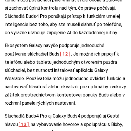
si zachovať úplnú kontrolu nad tým, čo práve počúvajú.
Slúchadlá Buds4 Pro ponúkajú prístup k funkciám umelej
inteligencie bez toho, aby ste museli siahnuť po telefóne,
čo výrazne uľahčuje zapojenie AI do každodennej rutiny.
Ekosystém Galaxy navyše podporuje jednoduché
[12]
používanie slúchadiel Buds
. Je možné ich pripojiť k
telefónu alebo tabletu jednoduchým otvorením puzdra
slúchadiel, bez nutnosti inštalovať aplikáciu Galaxy
Wearable. Používatelia môžu jednoducho ovládať funkcie a
nastavovať hlasitosť alebo ekvalizér pre optimálny zvukový
zážitok prostredníctvom kontextovej ponuky Buds alebo v
rozhraní panela rýchlych nastavení.
Slúchadlá Buds4 Pro aj Galaxy Buds4 podporujú aj Gestá
[13]
hlavou
na vybavovanie hovorov a spoluprácu s Bixby,