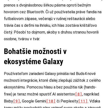
prenos s dvojnásobnou šírkou pásma oproti bežným
hovorom cez Bluetooth. Či už používatelia práve fandia na
futbalovom zápase, večerajú v rušnej reštaurácii alebo
trávia čas s deťmi na ihrisku, ich hlas zostáva krištáľovo
čistý. Pôsobí to dojmom, akoby s druhou stranou hovorili
osobne, tvárou v tvár.
Bohatšie možnosti v
ekosystéme Galaxy
Používateľom zariadení Galaxy prináša rad Buds4 nové
možnosti integrácie, ktoré ďalej zlepšujú zážitok z celého
ekosystému. Pomocou hlasu a bez použitia rúk (hands-
[8]
free) je teraz možné spustiť AI asistentov
, napríklad
[9]
[10]
[11]
Bixby
, Google Gemini
či Perplexity
. Vďaka
tomu môžu poslucháči plne vnímať svoje okolie a zároveň