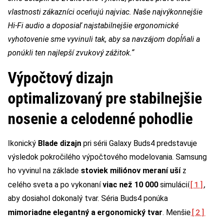
vlastnosti zákazníci oceňujú najviac. Naše najvýkonnejšie
Hi-Fi audio a doposiaľ najstabilnejšie ergonomické
vyhotovenie sme vyvinuli tak, aby sa navzájom dopĺňali a
ponúkli ten najlepší zvukový zážitok.“
Výpočtový dizajn
optimalizovaný pre stabilnejšie
nosenie a celodenné pohodlie
Ikonický
Blade dizajn
pri sérii Galaxy Buds4 predstavuje
výsledok pokročilého výpočtového modelovania. Samsung
ho vyvinul na základe
stoviek miliónov meraní uší
z
[1]
celého sveta a po vykonaní
viac než 10 000
simulácií
,
aby dosiahol dokonalý tvar. Séria Buds4 ponúka
[2]
mimoriadne elegantný a ergonomický tvar
. Menšie