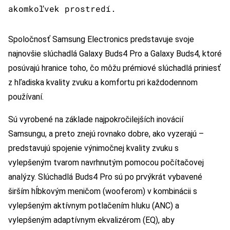
akomkoľvek prostredí.
Spoločnosť Samsung Electronics predstavuje svoje
najnovšie slúchadlá Galaxy Buds4 Pro a Galaxy Buds4, ktoré
posúvajú hranice toho, čo môžu prémiové slúchadlá priniesť
z hľadiska kvality zvuku a komfortu pri každodennom
používaní.
Sú vyrobené na základe najpokročilejších inovácií
Samsungu, a preto znejú rovnako dobre, ako vyzerajú –
predstavujú spojenie výnimočnej kvality zvuku s
vylepšeným tvarom navrhnutým pomocou počítačovej
analýzy. Slúchadlá Buds4 Pro sú po prvýkrát vybavené
širším hĺbkovým meničom (wooferom) v kombinácii s
vylepšeným aktívnym potlačením hluku (ANC) a
vylepšeným adaptívnym ekvalizérom (EQ), aby