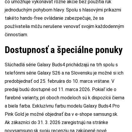
čo umožňuje vykonávať rôzne akcie bez použitia rúk
jednoduchým pohybom hlavy. Spolu s hlasovými príkazmi
takéto hands-free ovládanie zabezpečuje, že sa
používatelia môžu nerušene venovať svojim každodenným
činnostiam.
Dostupnosť a špeciálne ponuky
Slúchadlá série Galaxy Buds4 prichádzajú na trh spolu s
telefónmi série Galaxy S26 a na Slovensku je možné si ich
predobjednať od 25. februára do 10. marca vrátane. V
predaji budú dostupné od 11. marca 2026. Pokiaľ ide o
farebné varianty, pri oboch modeloch sú k dispozícii čierna
a biela farba. Exkluzívnu farbu modelu Galaxy Buds4 Pro
Pink Gold je možné objednať iba v e-shope samsung.sk.
Ak zákazníci do 31. 3. 2026 zaregistrujú na stránke
novysamsung.sk svoju recenziu na zakúpené nové