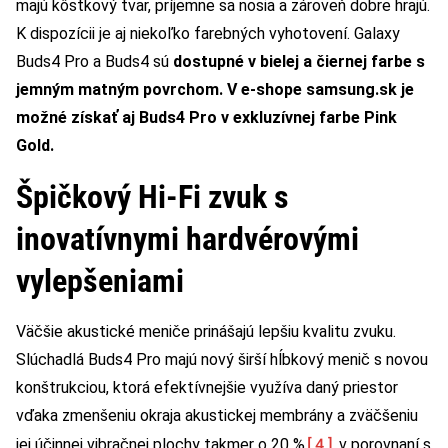
majú kôstkový tvar, príjemne sa nosia a zároveň dobre hrajú.
K dispozícii je aj niekoľko farebných vyhotovení. Galaxy
Buds4 Pro a Buds4 sú
dostupné v bielej a čiernej farbe s
jemným matným povrchom. V e-shope samsung.sk je
možné získať aj Buds4 Pro v exkluzívnej farbe Pink
Gold.
Špičkový Hi-Fi zvuk s
inovatívnymi hardvérovými
vylepšeniami
Väčšie akustické meniče prinášajú lepšiu kvalitu zvuku.
Slúchadlá Buds4 Pro majú nový širší hĺbkový menič s novou
konštrukciou, ktorá efektívnejšie využíva daný priestor
vďaka zmenšeniu okraja akustickej membrány a zväčšeniu
[4]
jej účinnej vibračnej plochy takmer o 20 %
v porovnaní s