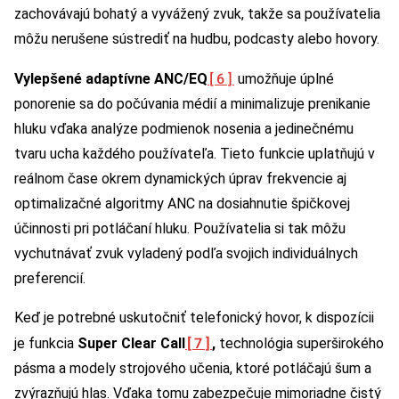
zachovávajú bohatý a vyvážený zvuk, takže sa používatelia
môžu nerušene sústrediť na hudbu, podcasty alebo hovory.
[6]
Vylepšené adaptívne ANC/EQ
umožňuje úplné
ponorenie sa do počúvania médií a minimalizuje prenikanie
hluku vďaka analýze podmienok nosenia a jedinečnému
tvaru ucha každého používateľa. Tieto funkcie uplatňujú v
reálnom čase okrem dynamických úprav frekvencie aj
optimalizačné algoritmy ANC na dosiahnutie špičkovej
účinnosti pri potláčaní hluku. Používatelia si tak môžu
vychutnávať zvuk vyladený podľa svojich individuálnych
preferencií.
Keď je potrebné uskutočniť telefonický hovor, k dispozícii
[7]
je funkcia
Super Clear Call
,
technológia superširokého
pásma a modely strojového učenia, ktoré potláčajú šum a
zvýrazňujú hlas. Vďaka tomu zabezpečuje mimoriadne čistý