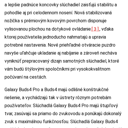
a lepšie padnúce koncovky slúchadiel zaisťujú stabilitu a
pohodlie aj pri celodennom nosení. Nová stabilizovaná
nožička s prémiovým kovovým povrchom disponuje
[3]
vylisovanou plochou na dotykové ovládanie
, vďaka
ktorej používatelia jednoducho nahmatajú a upravia
potrebné nastavenia. Nové priehľadné otváracie puzdro
navyše uľahčuje ukladanie aj nabíjanie a zároveň necháva
vyniknúť prepracovaný dizajn samotných slúchadiel, ktoré
vám budú štýlovými spoločníkmi pri vysokokvalitnom
počúvaní na cestách.
Galaxy Buds4 Pro a Buds4 majú odlišné konštrukčné
riešenie, a vychádzajú tak v ústrety rôznym potrebám
používateľov. Slúchadlá Galaxy Buds4 Pro majú štupľový
tvar, zasúvajú sa priamo do zvukovodu a ponúkajú dokonalý
zvuk s maximálnou funkčnosťou. Slúchadlá Galaxy Buds4