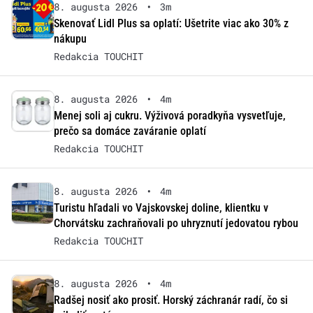
8. augusta 2026
•
3m
Skenovať Lidl Plus sa oplatí: Ušetrite viac ako 30% z
nákupu
Redakcia TOUCHIT
8. augusta 2026
•
4m
Menej soli aj cukru. Výživová poradkyňa vysvetľuje,
prečo sa domáce zaváranie oplatí
Redakcia TOUCHIT
8. augusta 2026
•
4m
Turistu hľadali vo Vajskovskej doline, klientku v
Chorvátsku zachraňovali po uhryznutí jedovatou rybou
Redakcia TOUCHIT
8. augusta 2026
•
4m
Radšej nosiť ako prosiť. Horský záchranár radí, čo si