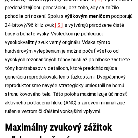
predchádzajúcou generáciou, bez toho, aby sa znížilo
pohodlie pri nosení. Spolu s
výškovým meničom
podporujú
[5]
24-bitový/96 kHz zvuk
a vytvárajú prirodzene čisté
basy a bohaté výšky. Výsledkom je pohlcujúci,
vysokokvalitný zvuk verný originálu. Vďaka týmto
hardvérovým vylepšeniam je možné počuť všetko od
vysokých rezonančných tónov huslí až po hlboké zastreté
tóny kontrabasov v detailoch, ktoré predchádzajúca
generácia reprodukovala len s ťažkosťami. Dvojpásmový
reproduktor sme navyše strategicky umiestnili na hornú
stranu kovového tela. Táto poloha maximalizuje účinnosť
aktívneho potlačenia hluku (ANC) a zároveň minimalizuje
rušenie vetrom či ďalšími vonkajšími vplyvmi.
Maximálny zvukový zážitok