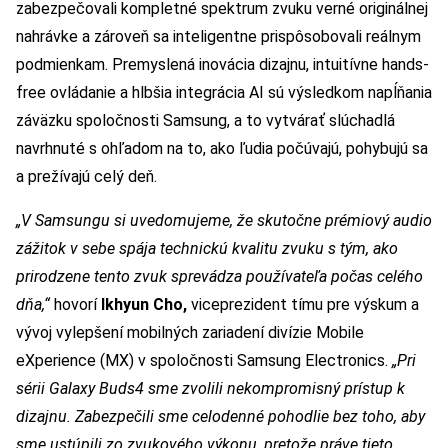
zabezpečovali kompletné spektrum zvuku verné originálnej
nahrávke a zároveň sa inteligentne prispôsobovali reálnym
podmienkam. Premyslená inovácia dizajnu, intuitívne hands-
free ovládanie a hlbšia integrácia AI sú výsledkom napĺňania
záväzku spoločnosti Samsung, a to vytvárať slúchadlá
navrhnuté s ohľadom na to, ako ľudia počúvajú, pohybujú sa
a prežívajú celý deň.
„V Samsungu si uvedomujeme, že skutočne prémiový audio
zážitok v sebe spája technickú kvalitu zvuku s tým, ako
prirodzene tento zvuk sprevádza používateľa počas celého
dňa,“
hovorí
Ikhyun Cho,
viceprezident tímu pre výskum a
vývoj vylepšení mobilných zariadení divízie Mobile
eXperience (MX) v spoločnosti Samsung Electronics.
„Pri
sérii Galaxy Buds4 sme zvolili nekompromisný prístup k
dizajnu. Zabezpečili sme celodenné pohodlie bez toho, aby
sme ustúpili zo zvukového výkonu, pretože práve tieto