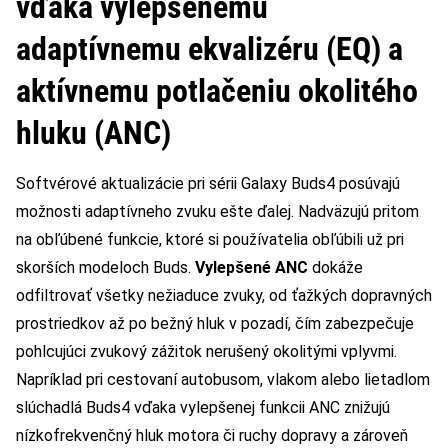
vďaka vylepšenému
adaptívnemu ekvalizéru (EQ) a
aktívnemu potlačeniu okolitého
hluku (ANC)
Softvérové aktualizácie pri sérii Galaxy Buds4 posúvajú
možnosti adaptívneho zvuku ešte ďalej. Nadväzujú pritom
na obľúbené funkcie, ktoré si používatelia obľúbili už pri
skorších modeloch Buds.
Vylepšené ANC
dokáže
odfiltrovať všetky nežiaduce zvuky, od ťažkých dopravných
prostriedkov až po bežný hluk v pozadí, čím zabezpečuje
pohlcujúci zvukový zážitok nerušený okolitými vplyvmi.
Napríklad pri cestovaní autobusom, vlakom alebo lietadlom
slúchadlá Buds4 vďaka vylepšenej funkcii ANC znižujú
nízkofrekvenčný hluk motora či ruchy dopravy a zároveň