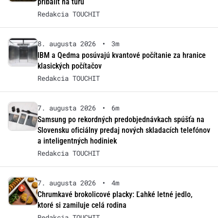
pribaliť na túru
Redakcia TOUCHIT
8. augusta 2026
•
3m
IBM a Qedma posúvajú kvantové počítanie za hranice
klasických počítačov
Redakcia TOUCHIT
7. augusta 2026
•
6m
Samsung po rekordných predobjednávkach spúšťa na
Slovensku oficiálny predaj nových skladacích telefónov
a inteligentných hodiniek
Redakcia TOUCHIT
7. augusta 2026
•
4m
Chrumkavé brokolicové placky: Ľahké letné jedlo,
ktoré si zamiluje celá rodina
Redakcia TOUCHIT