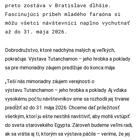
preto zostáva v Bratislave dlhšie.
Fascinujúci príbeh mladého faraóna si
môžu všetci návštevníci naplno vychutnať
až do 31. mája 2026.
Dobrodružstvo, ktoré nadchýna malých aj veľkých,
pokračuje. Výstava Tutanchamon – jeho hrobka a poklady
sa pre mimoriadny záujem predlžuje do konca mája.
„Teší nás mimoriadny záujem verejnosti o
výstavu Tutanchamon – jeho hrobka a poklady. Aj vďaka
vysokému počtu návštevníkov sme sa rozhodli jej trvanie
predĺžiť až do 31. mája 2026. Chceme dať príležitosť
všetkým, ktorí ju ešte nestihli navštíviť, aby mohli vstúpiť
do sveta starovekého Egypta. Zároveň budeme veľmi radi,
ak sa vrátia aj tí, ktorým sa výstava páčila – veríme, že jej