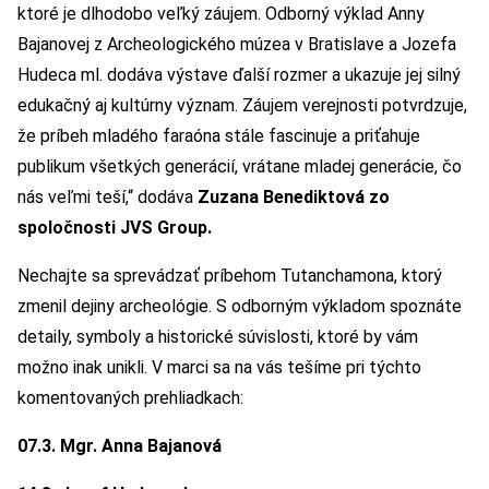
ktoré je dlhodobo veľký záujem. Odborný výklad Anny
Bajanovej z Archeologického múzea v Bratislave a Jozefa
Hudeca ml. dodáva výstave ďalší rozmer a ukazuje jej silný
edukačný aj kultúrny význam. Záujem verejnosti potvrdzuje,
že príbeh mladého faraóna stále fascinuje a priťahuje
publikum všetkých generácií, vrátane mladej generácie, čo
nás veľmi teší,“ dodáva
Zuzana Benediktová zo
spoločnosti JVS Group.
Nechajte sa sprevádzať príbehom Tutanchamona, ktorý
zmenil dejiny archeológie. S odborným výkladom spoznáte
detaily, symboly a historické súvislosti, ktoré by vám
možno inak unikli. V marci sa na vás tešíme pri týchto
komentovaných prehliadkach:
07.3. Mgr. Anna Bajanová