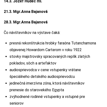
14.3. Jozef Hudec ml.
21.3. Mgr.Anna Bajanová
28.3. Mgr.Anna Bajanová
Čo návštevníkov na výstave čaká:
presná rekonštrukcia hrobky faraóna Tutanchamona
objavenej Howardom Carterom v roku 1922
stovky majstrovsky spracovaných replík zlatých
pokladov, sôch a artefaktov
audiosprievodca v cene vstupenky vrátane
špeciálneho detského audiosprievodcu
jedinečná imerzívna zóna, ktorá návštevníkov
prenesie do starovekého Egypta
zvýhodnené rodinné vstupenky a vstupné pre
seniorov