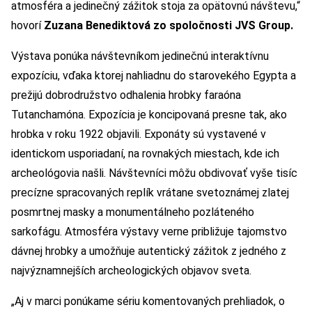
atmosféra a jedinečný zážitok stoja za opätovnú návštevu,“
hovorí
Zuzana Benediktová zo spoločnosti JVS Group.
Výstava ponúka návštevníkom jedinečnú interaktívnu
expozíciu, vďaka ktorej nahliadnu do starovekého Egypta a
prežijú dobrodružstvo odhalenia hrobky faraóna
Tutanchamóna. Expozícia je koncipovaná presne tak, ako
hrobka v roku 1922 objavili. Exponáty sú vystavené v
identickom usporiadaní, na rovnakých miestach, kde ich
archeológovia našli. Návštevníci môžu obdivovať vyše tisíc
precízne spracovaných replík vrátane svetoznámej zlatej
posmrtnej masky a monumentálneho pozláteného
sarkofágu. Atmosféra výstavy verne približuje tajomstvo
dávnej hrobky a umožňuje autentický zážitok z jedného z
najvýznamnejších archeologických objavov sveta.
„Aj v marci ponúkame sériu komentovaných prehliadok, o