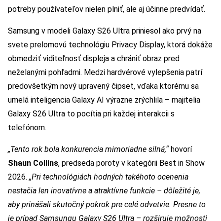
potreby používateľov nielen plniť, ale aj účinne predvídať.
Samsung v modeli Galaxy S26 Ultra priniesol ako prvý na
svete prelomovú technológiu Privacy Display, ktorá dokáže
obmedziť viditeľnosť displeja a chrániť obraz pred
neželanými pohľadmi. Medzi hardvérové vylepšenia patrí
predovšetkým nový upravený čipset, vďaka ktorému sa
umelá inteligencia Galaxy AI výrazne zrýchlila – majitelia
Galaxy S26 Ultra to pocítia pri každej interakcii s
telefónom.
„Tento rok bola konkurencia mimoriadne silná,“
hovorí
Shaun Collins
, predseda poroty v kategórii Best in Show
2026.
„Pri technológiách hodných takéhoto ocenenia
nestačia len inovatívne a atraktívne funkcie – dôležité je,
aby prinášali skutočný pokrok pre celé odvetvie. Presne to
je prípad Samsungu Galaxy S26 Ultra – rozširuje možnosti