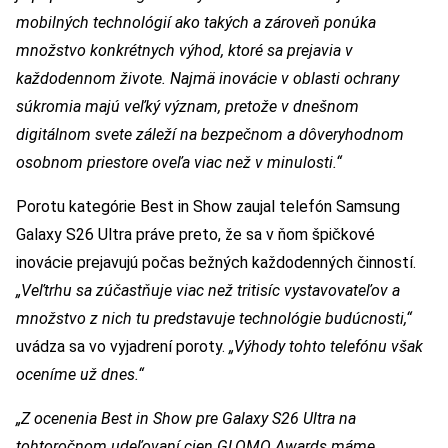
mobilných technológií ako takých a zároveň ponúka
množstvo konkrétnych výhod, ktoré sa prejavia v
každodennom živote. Najmä inovácie v oblasti ochrany
súkromia majú veľký význam, pretože v dnešnom
digitálnom svete záleží na bezpečnom a dôveryhodnom
osobnom priestore oveľa viac než v minulosti.“
Porotu kategórie Best in Show zaujal telefón Samsung
Galaxy S26 Ultra práve preto, že sa v ňom špičkové
inovácie prejavujú počas bežných každodenných činností.
„Veľtrhu sa zúčastňuje viac než tritisíc vystavovateľov a
množstvo z nich tu predstavuje technológie budúcnosti,“
uvádza sa vo vyjadrení poroty.
„Výhody tohto telefónu však
oceníme už dnes.“
„Z ocenenia Best in Show pre Galaxy S26 Ultra na
tohtoročnom udeľovaní cien GLOMO Awards máme