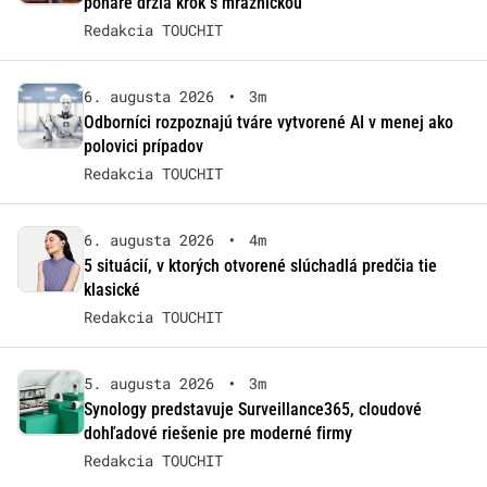
poháre držia krok s mrazničkou
Redakcia TOUCHIT
6. augusta 2026
•
3m
Odborníci rozpoznajú tváre vytvorené AI v menej ako
polovici prípadov
Redakcia TOUCHIT
6. augusta 2026
•
4m
5 situácií, v ktorých otvorené slúchadlá predčia tie
klasické
Redakcia TOUCHIT
5. augusta 2026
•
3m
Synology predstavuje Surveillance365, cloudové
dohľadové riešenie pre moderné firmy
Redakcia TOUCHIT