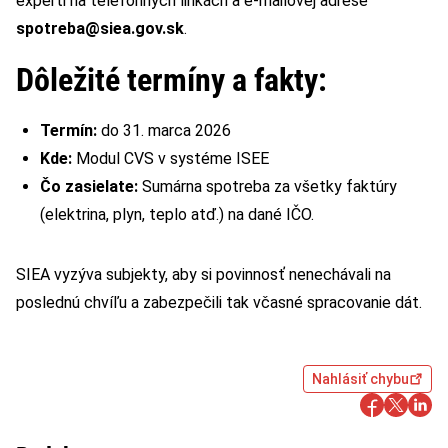
experti na telefónnych linkách a e-mailovej adrese
spotreba@siea.gov.sk
.
Dôležité termíny a fakty:
Termín:
do 31. marca 2026
Kde:
Modul CVS v systéme ISEE
Čo zasielate:
Sumárna spotreba za všetky faktúry
(elektrina, plyn, teplo atď.) na dané IČO.
SIEA vyzýva subjekty, aby si povinnosť nenechávali na
poslednú chvíľu a zabezpečili tak včasné spracovanie dát.
Nahlásiť chybu