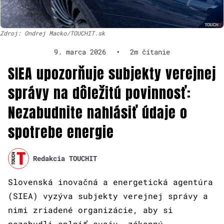
Zdroj: Ondrej Macko/TOUCHIT.sk
9. marca 2026
•
2m čítanie
SIEA upozorňuje subjekty verejnej
správy na dôležitú povinnosť:
Nezabudnite nahlásiť údaje o
spotrebe energie
Redakcia TOUCHIT
Slovenská inovačná a energetická agentúra
(SIEA) vyzýva subjekty verejnej správy a
nimi zriadené organizácie, aby si
nezabudli splniť svoju zákonnú