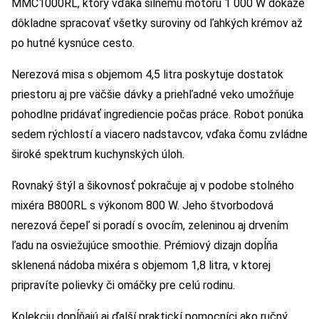
MMC1000RL, ktorý vďaka silnému motoru 1 000 W dokáže
dôkladne spracovať všetky suroviny od ľahkých krémov až
po hutné kysnúce cesto.
Nerezová misa s objemom 4,5 litra poskytuje dostatok
priestoru aj pre väčšie dávky a priehľadné veko umožňuje
pohodlne pridávať ingrediencie počas práce. Robot ponúka
sedem rýchlostí a viacero nadstavcov, vďaka čomu zvládne
široké spektrum kuchynských úloh.
Rovnaký štýl a šikovnosť pokračuje aj v podobe stolného
mixéra B800RL s výkonom 800 W. Jeho štvorbodová
nerezová čepeľ si poradí s ovocím, zeleninou aj drvením
ľadu na osviežujúce smoothie. Prémiový dizajn dopĺňa
sklenená nádoba mixéra s objemom 1,8 litra, v ktorej
pripravíte polievky či omáčky pre celú rodinu.
Kolekciu dopĺňajú aj ďalší praktickí pomocníci ako ručný