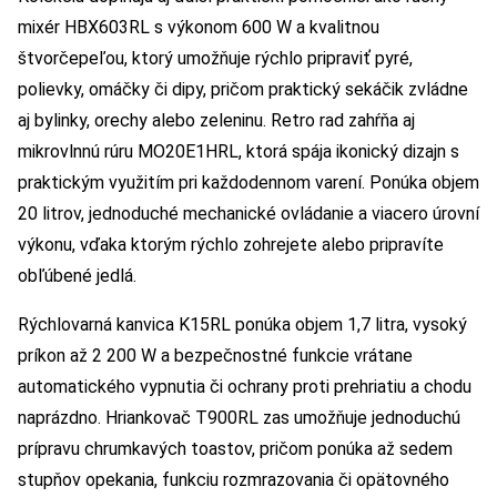
mixér HBX603RL s výkonom 600 W a kvalitnou
štvorčepeľou, ktorý umožňuje rýchlo pripraviť pyré,
polievky, omáčky či dipy, pričom praktický sekáčik zvládne
aj bylinky, orechy alebo zeleninu. Retro rad zahŕňa aj
mikrovlnnú rúru MO20E1HRL, ktorá spája ikonický dizajn s
praktickým využitím pri každodennom varení. Ponúka objem
20 litrov, jednoduché mechanické ovládanie a viacero úrovní
výkonu, vďaka ktorým rýchlo zohrejete alebo pripravíte
obľúbené jedlá.
Rýchlovarná kanvica K15RL ponúka objem 1,7 litra, vysoký
príkon až 2 200 W a bezpečnostné funkcie vrátane
automatického vypnutia či ochrany proti prehriatiu a chodu
naprázdno. Hriankovač T900RL zas umožňuje jednoduchú
prípravu chrumkavých toastov, pričom ponúka až sedem
stupňov opekania, funkciu rozmrazovania či opätovného