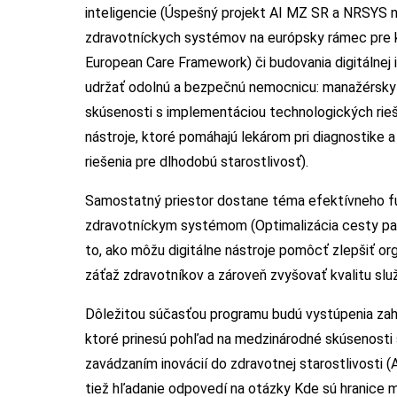
inteligencie (Úspešný projekt AI MZ SR a NRSYS na
zdravotníckych systémov na európsky rámec pre kv
European Care Framework) či budovania digitálnej
udržať odolnú a bezpečnú nemocnicu: manažérsky a
skúsenosti s implementáciou technologických rieše
nástroje, ktoré pomáhajú lekárom pri diagnostike a 
riešenia pre dlhodobú starostlivosť).
Samostatný priestor dostane téma efektívneho fu
zdravotníckym systémom (Optimalizácia cesty paci
to, ako môžu digitálne nástroje pomôcť zlepšiť org
záťaž zdravotníkov a zároveň zvyšovať kvalitu slu
Dôležitou súčasťou programu budú vystúpenia zah
ktoré prinesú pohľad na medzinárodné skúsenosti
zavádzaním inovácií do zdravotnej starostlivosti (
tiež hľadanie odpovedí na otázky Kde sú hranice m