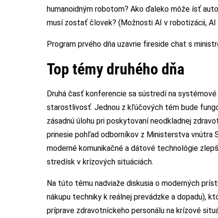
humanoidným robotom? Ako ďaleko môže ísť auton
musí zostať človek? (Možnosti AI v robotizácii, AI 
Program prvého dňa uzavrie fireside chat s mini
Top témy druhého dňa
Druhá časť konferencie sa sústredí na systémové r
starostlivosť. Jednou z kľúčových tém bude fung
zásadnú úlohu pri poskytovaní neodkladnej zdravo
prinesie pohľad odborníkov z Ministerstva vnútra
moderné komunikačné a dátové technológie zlepši
stredísk v krízových situáciách.
Na túto tému nadviaže diskusia o moderných príst
nákupu techniky k reálnej prevádzke a dopadu), kto
príprave zdravotníckeho personálu na krízové situá