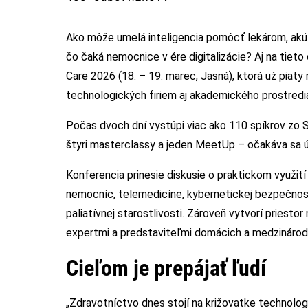
Ako môže umelá inteligencia pomôcť lekárom, ak
čo čaká nemocnice v ére digitalizácie? Aj na tie
Care 2026 (18. – 19. marec, Jasná), ktorá už piaty 
technologických firiem aj akademického prostredi
Počas dvoch dní vystúpi viac ako 110 spíkrov zo 
štyri masterclassy a jeden MeetUp – očakáva sa ú
Konferencia prinesie diskusie o praktickom využití 
nemocníc, telemedicíne, kybernetickej bezpečnost
paliatívnej starostlivosti. Zároveň vytvorí priest
expertmi a predstaviteľmi domácich a medzinárodn
Cieľom je prepájať ľudí
„Zdravotníctvo dnes stojí na križovatke technolog