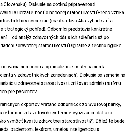
 Slovensku). Diskusie sa dotknú pripravenosti
alitu a udržateľnosť dlhodobej starostlivosti (Prečo vzniká
 infraštruktúry nemocníc (masterclass Ako vybudovať a
 strategický pohľad). Odborníci predstavia konkrétne
ní – od analýz zdravotných dát a ich zdieľania až po
riadení zdravotnej starostlivosti (Digitálne a technologické
ngovania nemocníc a optimalizácie cesty pacienta
enta v zdravotníckych zariadeniach). Diskusia sa zameria na
anizáciu zdravotnej starostlivosti, znižovať administratívnu
žieb pre pacientov.
raničných expertov vrátane odborníčok zo Svetovej banky,
 s reformou zdravotných systémov, využívaním dát a so
Ako vymôcť kvalitu zdravotnej starostlivosti?). Dôležité bude
edzi pacientom, lekárom, umelou inteligenciou a