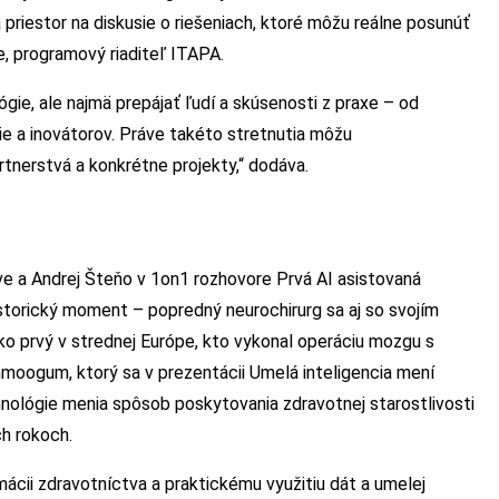
a priestor na diskusie o riešeniach, ktoré môžu reálne posunúť
, programový riaditeľ ITAPA.
gie, ale najmä prepájať ľudí a skúsenosti z praxe – od
e a inovátorov. Práve takéto stretnutia môžu
tnerstvá a konkrétne projekty,“ dodáva.
tve a Andrej Šteňo v 1on1 rozhovore Prvá AI asistovaná
storický moment – popredný neurochirurg sa aj so svojím
ko prvý v strednej Európe, kto vykonal operáciu mozgu s
moogum, ktorý sa v prezentácii Umelá inteligencia mení
nológie menia spôsob poskytovania zdravotnej starostlivosti
ch rokoch.
mácii zdravotníctva a praktickému využitiu dát a umelej