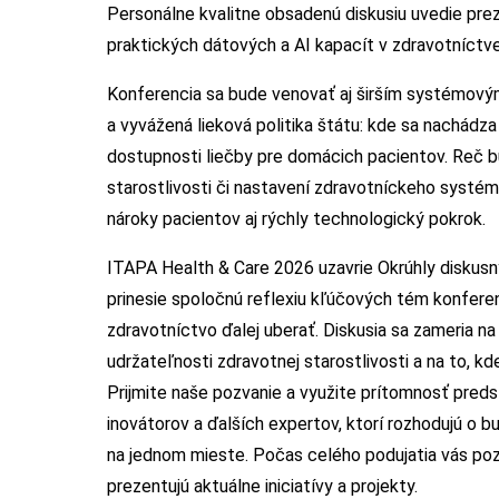
Personálne kvalitne obsadenú diskusiu uvedie pre
praktických dátových a AI kapacít v zdravotníctve
Konferencia sa bude venovať aj širším systémový
a vyvážená lieková politika štátu: kde sa nachádz
dostupnosti liečby pre domácich pacientov. Reč bu
starostlivosti či nastavení zdravotníckeho systé
nároky pacientov aj rýchly technologický pokrok.
ITAPA Health & Care 2026 uzavrie Okrúhly diskusn
prinesie spoločnú reflexiu kľúčových tém konfere
zdravotníctvo ďalej uberať. Diskusia sa zameria na
udržateľnosti zdravotnej starostlivosti a na to, kde
Prijmite naše pozvanie a využite prítomnosť preds
inovátorov a ďalších expertov, ktorí rozhodujú o b
na jednom mieste. Počas celého podujatia vás po
prezentujú aktuálne iniciatívy a projekty.