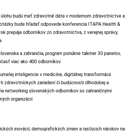
ú úlohu budú mať zdravotné dáta v modernom zdravotníctve a
to otázky bude hľadať odpovede konferencia ITAPA Health &
rok prepája odborníkov zo zdravotníctva, z verejnej správy,
a.
Slovenska a zahraničia, program ponúkne takmer 30 panelov,
časť viac ako 400 odborníkov.
umelej inteligencie v medicíne, digitálnej transformácii
i zdravotníckych zariadení či budúcnosti dlhodobej a
or na networking slovenských odborníkov so zahraničnými
ých organizácií.
ických inovácií, demografických zmien a rastúcich nárokov na