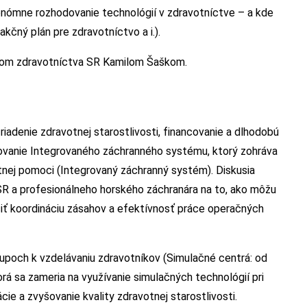
ómne rozhodovanie technológií v zdravotníctve – a kde
akčný plán pre zdravotníctvo a i.).
strom zdravotníctva SR Kamilom Šaškom.
iadenie zdravotnej starostlivosti, financovanie a dlhodobú
ovanie Integrovaného záchranného systému, ktorý zohráva
tnej pomoci (Integrovaný záchranný systém). Diskusia
 SR a profesionálneho horského záchranára na to, ako môžu
ť koordináciu zásahov a efektívnosť práce operačných
upoch k vzdelávaniu zdravotníkov (Simulačné centrá: od
rá sa zameria na využívanie simulačných technológií pri
cie a zvyšovanie kvality zdravotnej starostlivosti.