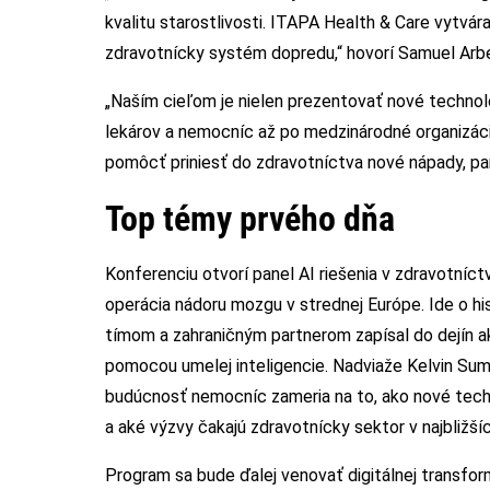
kvalitu starostlivosti. ITAPA Health & Care vytvár
zdravotnícky systém dopredu,“ hovorí Samuel Arbe
„Naším cieľom je nielen prezentovať nové technoló
lekárov a nemocníc až po medzinárodné organizáci
pomôcť priniesť do zdravotníctva nové nápady, par
Top témy prvého dňa
Konferenciu otvorí panel AI riešenia v zdravotníc
operácia nádoru mozgu v strednej Európe. Ide o hi
tímom a zahraničným partnerom zapísal do dejín a
pomocou umelej inteligencie. Nadviaže Kelvin Sum
budúcnosť nemocníc zameria na to, ako nové tech
a aké výzvy čakajú zdravotnícky sektor v najbližší
Program sa bude ďalej venovať digitálnej transfor