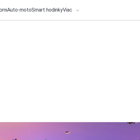
omi
Auto-moto
Smart hodinky
Viac
HLO BY VÁS ZAUJÍMAŤ
lačové správy
4. augusta 2026
•
6m
Boj Sociálnej pois
ADÁVANIA
systému pokračuje:
Zadajte frázu pre vyhľadanie
prípadov PN klesá
Redakcia TOUCHIT