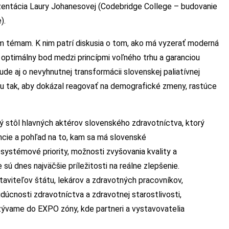
zentácia Laury Johanesovej (Codebridge College – budovanie
).
m témam. K nim patrí diskusia o tom, ako má vyzerať moderná
a optimálny bod medzi princípmi voľného trhu a garanciou
de aj o nevyhnutnej transformácii slovenskej paliatívnej
mu tak, aby dokázal reagovať na demografické zmeny, rastúce
ý stôl hlavných aktérov slovenského zdravotníctva, ktorý
ncie a pohľad na to, kam sa má slovenské
 systémové priority, možnosti zvyšovania kvality a
 sú dnes najväčšie príležitosti na reálne zlepšenie.
taviteľov štátu, lekárov a zdravotných pracovníkov,
udúcnosti zdravotníctva a zdravotnej starostlivosti,
zývame do EXPO zóny, kde partneri a vystavovatelia