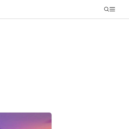
Nájsť
ťovne proti zneužívaniu sociálneho
 Úspory za I. polrok 2026 rastú, počet