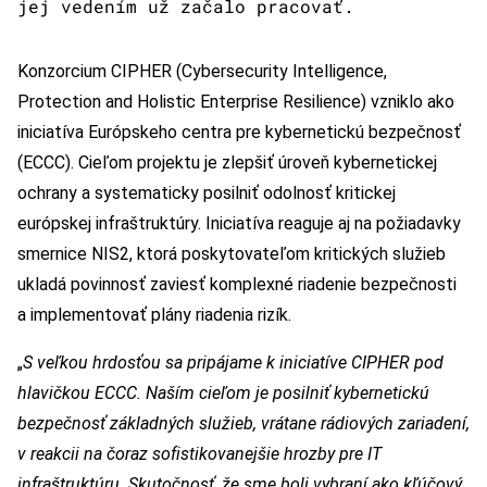
jej vedením už začalo pracovať.
Konzorcium CIPHER (Cybersecurity Intelligence,
Protection and Holistic Enterprise Resilience) vzniklo ako
iniciatíva Európskeho centra pre kybernetickú bezpečnosť
(ECCC). Cieľom projektu je zlepšiť úroveň kybernetickej
ochrany a systematicky posilniť odolnosť kritickej
európskej infraštruktúry. Iniciatíva reaguje aj na požiadavky
smernice NIS2, ktorá poskytovateľom kritických služieb
ukladá povinnosť zaviesť komplexné riadenie bezpečnosti
a implementovať plány riadenia rizík.
„
S veľkou hrdosťou sa pripájame k iniciatíve CIPHER pod
hlavičkou ECCC. Naším cieľom je posilniť kybernetickú
bezpečnosť základných služieb, vrátane rádiových zariadení,
v reakcii na čoraz sofistikovanejšie hrozby pre IT
infraštruktúru. Skutočnosť, že sme boli vybraní ako kľúčový