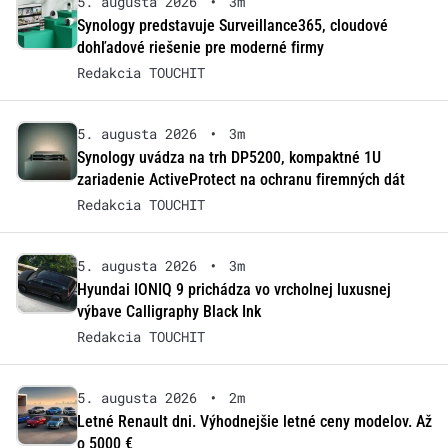
5. augusta 2026
•
3m
Synology predstavuje Surveillance365, cloudové
dohľadové riešenie pre moderné firmy
Redakcia TOUCHIT
5. augusta 2026
•
3m
Synology uvádza na trh DP5200, kompaktné 1U
zariadenie ActiveProtect na ochranu firemných dát
Redakcia TOUCHIT
5. augusta 2026
•
3m
Hyundai IONIQ 9 prichádza vo vrcholnej luxusnej
výbave Calligraphy Black Ink
Redakcia TOUCHIT
5. augusta 2026
•
2m
Letné Renault dni. Výhodnejšie letné ceny modelov. Až
o 5000 €