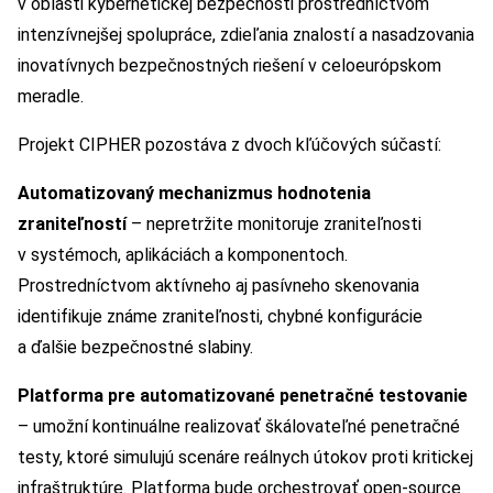
v oblasti kybernetickej bezpečnosti prostredníctvom
intenzívnejšej spolupráce, zdieľania znalostí a nasadzovania
inovatívnych bezpečnostných riešení v celoeurópskom
meradle.
Projekt CIPHER pozostáva z dvoch kľúčových súčastí:
Automatizovaný mechanizmus hodnotenia
zraniteľností
– nepretržite monitoruje zraniteľnosti
v systémoch, aplikáciách a komponentoch.
Prostredníctvom aktívneho aj pasívneho skenovania
identifikuje známe zraniteľnosti, chybné konfigurácie
a ďalšie bezpečnostné slabiny.
Platforma pre automatizované penetračné testovanie
– umožní kontinuálne realizovať škálovateľné penetračné
testy, ktoré simulujú scenáre reálnych útokov proti kritickej
infraštruktúre. Platforma bude orchestrovať open-source