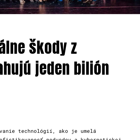
álne škody z
hujú jeden bilión
vanie technológií, ako je umelá
ofistikovanosť podvodov a kybernetickej