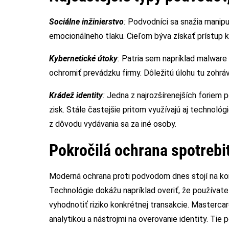
Sociálne inžinierstvo
:
Podvodníci sa snažia manipu
emocionálneho tlaku. Cieľom býva získať prístup k 
Kybernetické
útoky
:
Patria sem napríklad malware
ochromiť prevádzku firmy. Dôležitú úlohu tu zohrá
Krádež identity
:
Jedna z najrozšírenejších foriem 
zisk. Stále častejšie pritom využívajú aj technológ
z dôvodu vydávania sa za iné osoby.
Pokročilá ochrana spotrebi
Moderná ochrana proti podvodom dnes stojí na kombi
Technológie dokážu napríklad overiť, že používate
vyhodnotiť riziko konkrétnej transakcie. Mastercar
analytikou a nástrojmi na overovanie identity. T