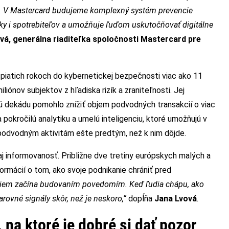
ie. V Mastercard budujeme komplexný systém prevencie
y i spotrebiteľov a umožňuje ľuďom uskutočňovať digitálne
vá, generálna riaditeľka spoločnosti Mastercard pre
iatich rokoch do kybernetickej bezpečnosti viac ako 11
iliónov subjektov z hľadiska rizík a zraniteľnosti. Jej
ú dekádu pomohlo znížiť objem podvodných transakcií o viac
 pokročilú analytiku a umelú inteligenciu, ktoré umožňujú v
podvodným aktivitám ešte predtým, než k nim dôjde.
aj informovanosť. Približne dve tretiny európskych malých a
ormácií o tom, ako svoje podnikanie chrániť pred
firiem začína budovaním povedomím. Keď ľudia chápu, ako
rovné signály skôr, než je neskoro,“
dopĺňa
Jana Lvová
.
 na ktoré je dobré si dať pozor