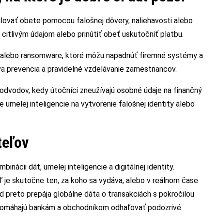
lovať obete pomocou falošnej dôvery, naliehavosti alebo
citlivým údajom alebo prinútiť obeť uskutočniť platbu.
 alebo ransomware, ktoré môžu napadnúť firemné systémy a
va prevencia a pravidelné vzdelávanie zamestnancov.
podvodov, kedy útočníci zneužívajú osobné údaje na finančný
ie umelej inteligencie na vytvorenie falošnej identity alebo
teľov
nácii dát, umelej inteligencie a digitálnej identity.
ľ je skutočne ten, za koho sa vydáva, alebo v reálnom čase
d preto prepája globálne dáta o transakciách s pokročilou
ie pomáhajú bankám a obchodníkom odhaľovať podozrivé