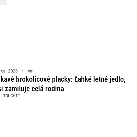
sta 2026
•
4m
avé brokolicové placky: Ľahké letné jedlo,
si zamiluje celá rodina
a TOUCHIT