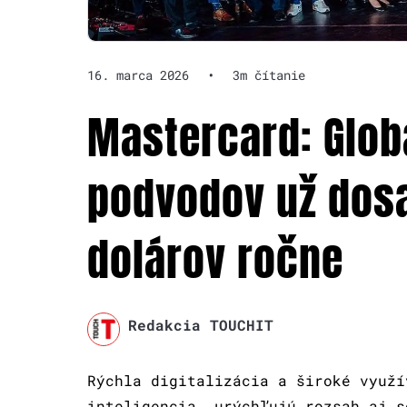
16. marca 2026
•
3m čítanie
Mastercard: Glob
podvodov už dosa
dolárov ročne
Redakcia TOUCHIT
Rýchla digitalizácia a široké využí
inteligencia, urýchľujú rozsah aj s