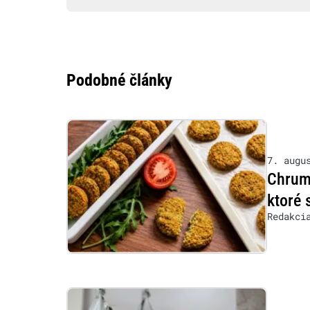
Podobné články
7. augu
Chrumk
ktoré 
Redakci