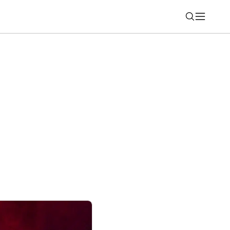
Nájsť
cich sa v druhom štvrťroku vrátila k rastu