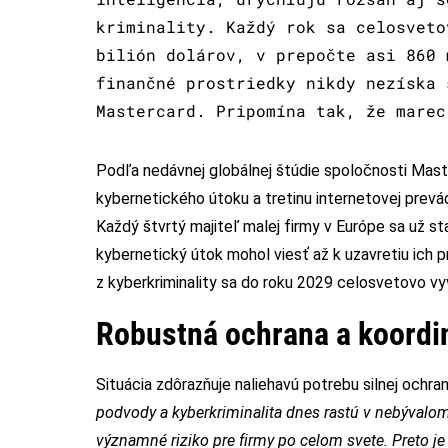
kriminality. Každý rok sa celosveto
bilión dolárov, v prepočte asi 860 
finančné prostriedky nikdy nezíska 
Mastercard. Pripomína tak, že marec
Podľa nedávnej globálnej štúdie spoločnosti Master
kybernetického útoku a tretinu internetovej prevá
Každý štvrtý majiteľ malej firmy v Európe sa už s
kybernetický útok mohol viesť až k uzavretiu ich 
z kyberkriminality sa do roku 2029 celosvetovo vyv
Robustná ochrana a koordi
Situácia zdôrazňuje naliehavú potrebu silnej ochran
podvody a kyberkriminalita dnes rastú v nebývalom
významné riziko pre firmy po celom svete. Preto 