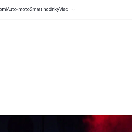
omi
Auto-moto
Smart hodinky
Viac
HLO BY VÁS ZAUJÍMAŤ
lačové správy
25. júla 2026
•
5m
ADÁVANIA
Spokojnosť cestujú
Redakcia TOUCHIT
Zadajte frázu pre vyhľadanie