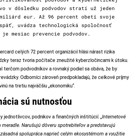
vo v dôsledku podvodov stratí už jeden
miliárd eur. Až 96 percent obetí svoje
späť, uvádza technologická spoločnosť
 je mesiac prevencie podvodov.
card celých 72 percent organizácií hlási nárast rizika
dzky teraz tvoria počítače zneužité kyberzločincami k útoku.
tal terčom podvodníkov a rovnaký podiel sa obáva, že by
prevádzky. Odborníci zároveň predpokladajú, že celkové príjmy
inú na tretiu najväčšiu „ekonomiku“.
nácia sú nutnosťou
y jednotlivcov, podnikov a finančných inštitúcií.
„Internetové
 meradle. Narušujú dôveru spotrebiteľov a predstavujú
je zásadná spolupráca naprieč celým ekosystémom a využitie