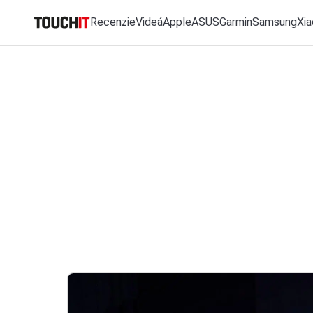
Recenzie
Videá
Apple
ASUS
Garmin
Samsung
Xia
MO
Katalóg zariadení
Všetko
Recenzie
Videá
Tipy, triky, návody
T
Porovnať zariadenia
VÝSLEDKY VYHĽ
Tlačové správy
Predplatné časopisu