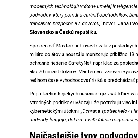
moderných technológií vrátane umelej inteligenc
podvodov, ktorý pomáha chrániť obchodníkov, bank
transakcie bezpečne a s dôverou,“
hovorí
Jana Lvo
Slovensko a Českú republiku.
Spoločnosť Mastercard investovala v posledných p
miliárd dolárov a neustále monitoruje približne 19 m
ochranné riešenie SafetyNet napríklad za posledn
ako 70 miliárd dolárov. Mastercard zároveň využíva
reálnom čase vyhodnocovať riziká a predchádzať 
Popri technologických riešeniach je však kľúčová 
stredných podnikov uvádzajú, že potrebujú viac inf
kybernetickými útokmi.
„Ochrana spotrebiteľov i 
podvody fungujú, dokážu oveľa ľahšie rozpoznať va
Najčastejšie typy podvodov,