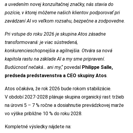
a uvedením novej konzultačnej značky, nás stavia do
pozície, v ktorej môžeme našich klientov podporovať pri
zavádzaní AI vo veľkom rozsahu, bezpečne a zodpovedne.
Pri vstupe do roku 2026 je skupina Atos zásadne
transformovaná: je viac sústredená,
konkurencieschopnejšia a agilnejšia. Otvára sa nová
kapitola rastu na základe AI a my sme pripravení.
Budúcnosť nečaká… ani my
,“ povedal
Philippe Salle,
predseda predstavenstva a CEO skupiny Atos
.
Atos očakáva, že rok 2026 bude rokom stabilizácie.
V období 2027-2028 plánuje skupina organický rast tržieb
na úrovni 5 – 7 % ročne a dosiahnutie prevádzkovej marže
vo výške približne 10 % do roku 2028.
Kompletné výsledky nájdete na: