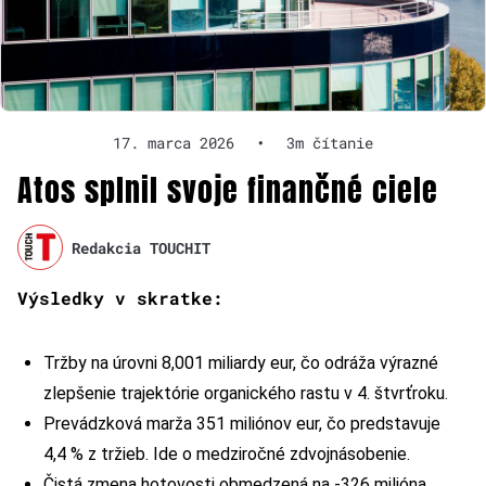
17. marca 2026
•
3m čítanie
Atos splnil svoje finančné ciele
Redakcia TOUCHIT
Výsledky v skratke:
Tržby na úrovni 8,001 miliardy eur, čo odráža výrazné
zlepšenie trajektórie organického rastu v 4. štvrťroku.
Prevádzková marža 351 miliónov eur, čo predstavuje
4,4 % z tržieb. Ide o medziročné zdvojnásobenie.
Čistá zmena hotovosti obmedzená na -326 milióna