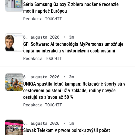
Séria Samsung Galaxy Z zbiera nadšené recenzie
médií naprieč Európou
Redakcia TOUCHIT
6. augusta 2026
•
3m
GFI Software: AI technológia MyPersonas umožňuje
digitálnu interakciu s historickými osobnosťami
Redakcia TOUCHIT
6. augusta 2026
•
3m
UNIQA spustila letnú kampaň: Rekreačné športy sú v
cestovnom poistení už v základe, rodiny navyše
cestujú so zľavou až 50 %
Redakcia TOUCHIT
6. augusta 2026
•
5m
Slovak Telekom v prvom polroku zvýšil počet