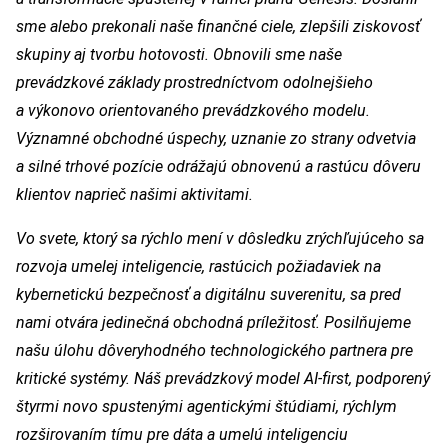
sme alebo prekonali naše finančné ciele, zlepšili ziskovosť
skupiny aj tvorbu hotovosti. Obnovili sme naše
prevádzkové základy prostredníctvom odolnejšieho
a výkonovo orientovaného prevádzkového modelu.
Významné obchodné úspechy, uznanie zo strany odvetvia
a silné trhové pozície odrážajú obnovenú a rastúcu dôveru
klientov naprieč našimi aktivitami.
Vo svete, ktorý sa rýchlo mení v dôsledku zrýchľujúceho sa
rozvoja umelej inteligencie, rastúcich požiadaviek na
kybernetickú bezpečnosť a digitálnu suverenitu, sa pred
nami otvára jedinečná obchodná príležitosť. Posilňujeme
našu úlohu dôveryhodného technologického partnera pre
kritické systémy. Náš prevádzkový model AI-first, podporený
štyrmi novo spustenými agentickými štúdiami, rýchlym
rozširovaním tímu pre dáta a umelú inteligenciu