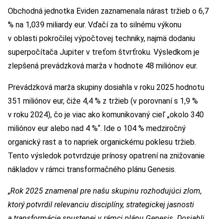
Obchodná jednotka Eviden zaznamenala nárast tržieb o 6,7
% na 1,039 miliardy eur. Vďačí za to silnému výkonu
v oblasti pokročilej výpočtovej techniky, najmä dodaniu
superpočítača Jupiter v treťom štvrťroku. Výsledkom je
zlepšená prevádzková marža v hodnote 48 miliónov eur.
Prevádzková marža skupiny dosiahla v roku 2025 hodnotu
351 miliónov eur, čiže 4,4 % z tržieb (v porovnaní s 1,9 %
v roku 2024), čo je viac ako komunikovaný cieľ „okolo 340
miliónov eur alebo nad 4 %“. Ide o 104 % medziročný
organický rast a to napriek organickému poklesu tržieb.
Tento výsledok potvrdzuje prínosy opatrení na znižovanie
nákladov v rámci transformačného plánu Genesis.
„
Rok 2025 znamenal pre našu skupinu rozhodujúci zlom,
ktorý potvrdil relevanciu disciplíny, strategickej jasnosti
a transformácie spustenej v rámci plánu Genesis. Dosiahli