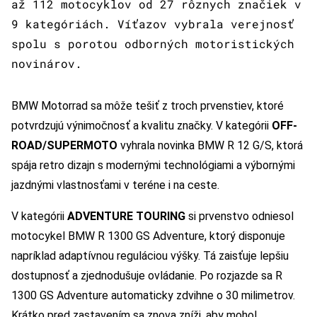
až 112 motocyklov od 27 rôznych značiek v
9 kategóriách. Víťazov vybrala verejnosť
spolu s porotou odborných motoristických
novinárov.
BMW Motorrad sa môže tešiť z troch prvenstiev, ktoré
potvrdzujú výnimočnosť a kvalitu značky. V kategórii
OFF-
ROAD/SUPERMOTO
vyhrala novinka BMW R 12 G/S, ktorá
spája retro dizajn s modernými technológiami a výbornými
jazdnými vlastnosťami v teréne i na ceste.
V kategórii
ADVENTURE TOURING
si prvenstvo odniesol
motocykel BMW R 1300 GS Adventure, ktorý disponuje
napríklad adaptívnou reguláciou výšky. Tá zaisťuje lepšiu
dostupnosť a zjednodušuje ovládanie. Po rozjazde sa R
1300 GS Adventure automaticky zdvihne o 30 milimetrov.
Krátko pred zastavením sa znova zníži, aby mohol