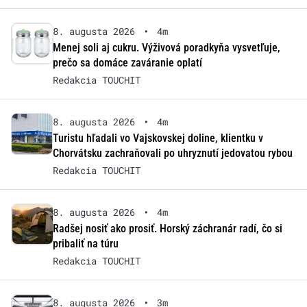
8. augusta 2026
•
4m
Menej soli aj cukru. Výživová poradkyňa vysvetľuje,
prečo sa domáce zaváranie oplatí
Redakcia TOUCHIT
8. augusta 2026
•
4m
Turistu hľadali vo Vajskovskej doline, klientku v
Chorvátsku zachraňovali po uhryznutí jedovatou rybou
Redakcia TOUCHIT
8. augusta 2026
•
4m
Radšej nosiť ako prosiť. Horský záchranár radí, čo si
pribaliť na túru
Redakcia TOUCHIT
8. augusta 2026
•
3m