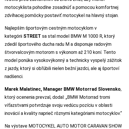
motocyklista pohodlne zosadnúť a pomocou komfortnej
zdvíhacej pomôcky postaviť motocykel na hlavný stojan.
Najlepším športovým cestným motocyklom v
kategórii
STREET
sa stal model BMW M 1000 R, ktorý
zdedil športového ducha radu M a disponuje radovým
štvorvalcovým motorom s výkonom až 210 koní. Tento
model ponúka vysokovýkonný a technicky vyspelý zážitok
z jazdy, ktorý si obľúbili nielen bežní jazdci, ale aj športoví
nadšenci.
Marek Malatinec, Manager BMW Motorrad Slovensko
,
ktorý ocenenia prevzal, dodal: „BMW Motorrad tromi
víťazstvami potvrdzuje svoju vedúcu pozíciu v oblasti
inovácií a kvality naprieč rôznymi kategóriami motocyklov.“
Na výstave MOTOCYKEL AUTO MOTOR CARAVAN SHOW