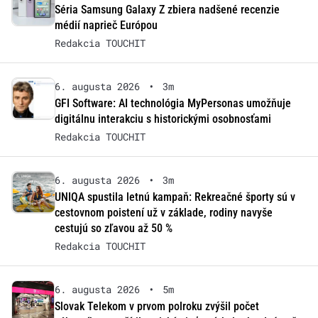
Séria Samsung Galaxy Z zbiera nadšené recenzie
médií naprieč Európou
Redakcia TOUCHIT
6. augusta 2026
•
3m
GFI Software: AI technológia MyPersonas umožňuje
digitálnu interakciu s historickými osobnosťami
Redakcia TOUCHIT
6. augusta 2026
•
3m
UNIQA spustila letnú kampaň: Rekreačné športy sú v
cestovnom poistení už v základe, rodiny navyše
cestujú so zľavou až 50 %
Redakcia TOUCHIT
6. augusta 2026
•
5m
Slovak Telekom v prvom polroku zvýšil počet