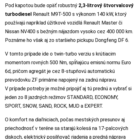
Pod kapotou bude opäť robustný
2,3-litrový štvorvalcový
turbodiesel
Renault M9T-500 s výkonom 140 kW, ktorý
používajú napríklad úžitkové vozidlá Renault Master či
Nissan NV400 s bežným nájazdom vysoko cez 400 000 km.
Poznáme ho však aj zo staršieho pickupu Dongfeng DF 6.
V tomto prípade ide o twin-turbo verziu s krútiacim
momentom rovných 500 Nm, spĺňajúcu emisnú normu Euro
6d, pričom agregát je cez 8-stupňovú automatickú
prevodovku ZF primárne napojený na zadnú nápravu.
V prípade potreby je možné pripojiť aj tú prednú a vybrať si
jeden zo 8 jazdných režimov STANDARD, ECONOMY,
SPORT, SNOW, SAND, ROCK, MUD a EXPERT.
O komfort na diaľniciach, počas mestských presunov aj
priechodnosť v teréne sa starajú kolesá na 17-palcových
diskoch, elektrický posilňovač riadenia a predná náprava