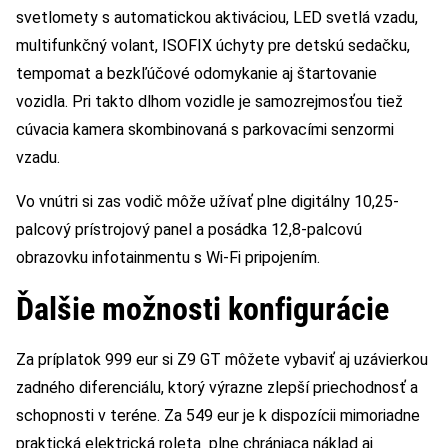
svetlomety s automatickou aktiváciou, LED svetlá vzadu,
multifunkčný volant, ISOFIX úchyty pre detskú sedačku,
tempomat a bezkľúčové odomykanie aj štartovanie
vozidla. Pri takto dlhom vozidle je samozrejmosťou tiež
cúvacia kamera skombinovaná s parkovacími senzormi
vzadu.
Vo vnútri si zas vodič môže užívať plne digitálny 10,25-
palcový prístrojový panel a posádka 12,8-palcovú
obrazovku infotainmentu s Wi-Fi pripojením.
Ďalšie možnosti konfigurácie
Za príplatok 999 eur si Z9 GT môžete vybaviť aj uzávierkou
zadného diferenciálu, ktorý výrazne zlepší priechodnosť a
schopnosti v teréne. Za 549 eur je k dispozícii mimoriadne
praktická elektrická roleta plne chrániaca náklad aj