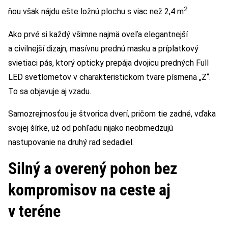
2
ňou však nájdu ešte ložnú plochu s viac než 2,4 m
.
Ako prvé si každý všimne najmä oveľa elegantnejší
a civilnejší dizajn, masívnu prednú masku a príplatkový
svietiaci pás, ktorý opticky prepája dvojicu predných Full
LED svetlometov v charakteristickom tvare písmena „Z“.
To sa objavuje aj vzadu.
Samozrejmosťou je štvorica dverí, pričom tie zadné, vďaka
svojej šírke, už od pohľadu nijako neobmedzujú
nastupovanie na druhý rad sedadiel.
Silný a overený pohon bez
kompromisov na ceste aj
v teréne