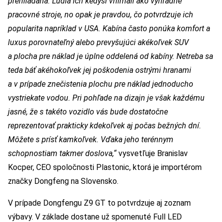
prehliadaná. Ľudia ich kedysi vnímali ako výhradne
pracovné stroje, no opak je pravdou, čo potvrdzuje ich
popularita napríklad v USA. Kabína často ponúka komfort a
luxus porovnateľný alebo prevyšujúci akékoľvek SUV
a plocha pre náklad je úplne oddelená od kabíny. Netreba sa
teda báť akéhokoľvek jej poškodenia ostrými hranami
a v prípade znečistenia plochu pre náklad jednoducho
vystriekate vodou. Pri pohľade na dizajn je však každému
jasné, že s takéto vozidlo vás bude dostatočne
reprezentovať prakticky kdekoľvek aj počas bežných dní.
Môžete s prísť kamkoľvek. Vďaka jeho terénnym
schopnostiam takmer doslova,“
vysvetľuje Branislav
Kocper, CEO spoločnosti Plastonic, ktorá je importérom
značky Dongfeng na Slovensko.
V prípade Dongfengu Z9 GT to potvrdzuje aj zoznam
výbavy. V základe dostane už spomenuté Full LED