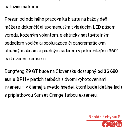
batožinu na korbe.
Presun od odolného pracovníka k autu na každý deň
môžete dokončiť aj spomenutým svietiacim LED pásom
vpredu, koženým volantom, elektricky nastaviteľným
sedadlom vodiča aj spolujazdca či panoramatickým
strešným oknom a predným radarom s pokročilejšou 360°
parkovacou kamerou.
Dongfeng Z9 GT bude na Slovensku dostupný
od 36 690
eur s DPH
v piatich farbách s dvomi vyhotoveniami
interiéru – v čiernej a svetlo hnedej, ktorá bude ideálne ladiť
s príplatkovou Sunset Orange farbou exteriéru.
Nahlásiť chybu