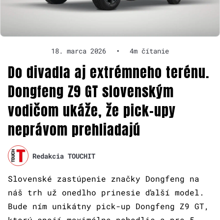
18. marca 2026
•
4m čítanie
Do divadla aj extrémneho terénu.
Dongfeng Z9 GT slovenským
vodičom ukáže, že pick-upy
neprávom prehliadajú
Redakcia TOUCHIT
Slovenské zastúpenie značky Dongfeng na
náš trh už onedlho prinesie ďalší model.
Bude ním unikátny pick-up Dongfeng Z9 GT,
ktorý spojí maximálne pohodlie a pre 5-