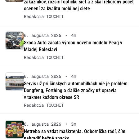
zákazníkov, rozšíril optickú sieť a získal rekordný počet
ocenení za kvalitu mobilnej siete
Redakcia TOUCHIT
6. augusta 2026
•
4m
Škoda Auto začala výrobu nového modelu Peaq v
Mladej Boleslavi
Redakcia TOUCHIT
6. augusta 2026
•
4m
Servis už pri čínskych automobilkách nie je problém.
Dongfeng, Forthing a ďalšie značky už opravia
v takmer každom okrese SR
Redakcia TOUCHIT
6. augusta 2026
•
3m
Netreba sa vzdať maškrtenia. Odborníčka radí, čím
nahradiť bežné snacky