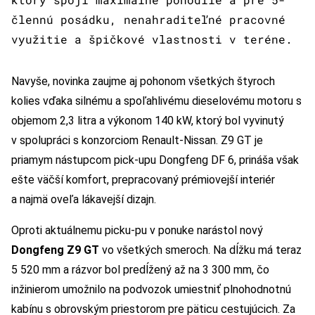
člennú posádku, nenahraditeľné pracovné
využitie a špičkové vlastnosti v teréne.
Navyše, novinka zaujme aj pohonom všetkých štyroch
kolies vďaka silnému a spoľahlivému dieselovému motoru s
objemom 2,3 litra a výkonom 140 kW, ktorý bol vyvinutý
v spolupráci s konzorciom Renault-Nissan. Z9 GT je
priamym nástupcom pick-upu Dongfeng DF 6, prináša však
ešte väčší komfort, prepracovaný prémiovejší interiér
a najmä oveľa lákavejší dizajn.
Oproti aktuálnemu picku-pu v ponuke narástol nový
Dongfeng Z9 GT
vo všetkých smeroch. Na dĺžku má teraz
5 520 mm a rázvor bol predĺžený až na 3 300 mm, čo
inžinierom umožnilo na podvozok umiestniť plnohodnotnú
kabínu s obrovským priestorom pre päticu cestujúcich. Za