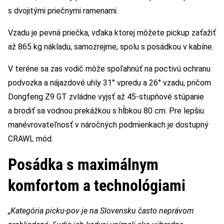
s dvojitými priečnymi ramenami.
Vzadu je pevná priečka, vďaka ktorej môžete pickup zaťažiť
až 865 kg nákladu, samozrejme, spolu s posádkou v kabíne.
V teréne sa zas vodič môže spoľahnúť na poctivú ochranu
podvozka a nájazdové uhly 31° vpredu a 26° vzadu, pričom
Dongfeng Z9 GT zvládne vyjsť až 45-stupňové stúpanie
a brodiť sa vodnou prekážkou s hĺbkou 80 cm. Pre lepšiu
manévrovateľnosť v náročných podmienkach je dostupný
CRAWL mód.
Posádka s maximálnym
komfortom a technológiami
„Kategória picku-pov je na Slovensku často neprávom